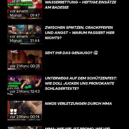
WASSERRETTUNG – HEFTIGE EINSÄTZE
AM BADESEE
vor einem
Monat
09:47
ZWISCHEN SPRITZEN, CRACKPFEIFEN
UND ANGST – WARUM PASSIERT HIER
vor einem
NICHTS?
Monat
31:44
SEHT IHR DAS GENAUSO? 🤔
vor 2 Monaten
00:25
UNTERWEGS AUF DEM SCHÜTZENFEST:
WIE DOLL JUCKEN UNS PROVOKANTE
SCHLAGERTEXTE?
vor 2 Monaten
12:43
NIKOS VERLETZUNGEN DURCH MMA
vor 2 Monaten
00:14
MMA: WIE VIEL IST PROMO, WIE VIEL