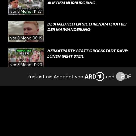
AUF DEM NÜRBURGRING
vor 3 Monaten
11:27
DESHALB HELFEN SIE EHRENAMTLICH BEI
DER MAIWANDERUNG
vor 3 Monaten
00:16
HEIMATPARTY STATT GROSSSTADT-RAVE: L
ÜNEN GEHT STEIL
vor 3 Monaten
11:20
funk ist ein Angebot von
und
SIND LISTENHUNDE DAS PROBLEM - ODER
DIE HALTER?
vor 3 Monaten
00:19
BISSIGE LISTENHUNDE: SIND SIE DAS
PROBLEM ODER IHRE BESITZER?
vor 3 Monaten
10:23
SPORT SCHON VOR DER