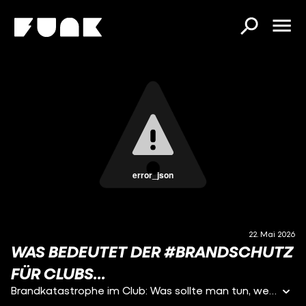
error_json
22. Mai 2026
WAS BEDEUTET DER #BRANDSCHUTZ
FÜR CLUBS...
Brandkatastrophe im Club: Was sollte man tun, wenn es auf einer Party brennt und Chaos ausbricht? Seit dem Inferno in der Schweiz, als in Crans Montana bei einem Brand in einer Keller-Bar 41 Menschen gestorben sind, ist Brandschutz stärker in den Fokus gerückt. Für unsere neue Doku haben wir Lou getroffen, der mit 16 Jahren fast bei einem Brand auf einer Silvesterparty ums Leben kam. Und wir schauen auch darauf, was eigentlich heute in Clubs in Deutschland gilt: Zusammen mit einem Brandschutzdozenten der Help First Akademie haben wir uns die Kölner Eventlocation Bollwerk genauer angeguckt und mit der Betreiberin über die Herausforderungen gesprochen.