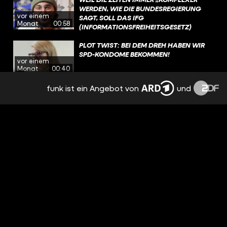
WERDEN, WIE DIE BUNDESREGIERUNG
vor einem
SAGT, SOLL DAS IFG
Monat
00:58
(INFORMATIONSFREIHEITSGESETZ)
GEÄNDERT WERDEN. INSBESONDERE DIE
BEREICHE „KRITISCHE INFRASTRUKTUR,
PLOT TWIST: BEI DEM DREH HABEN WIR
SPIONAGEABWEHR,
SPD-KONDOME BEKOMMEN!
vor einem
TERRORISMUSBEKÄMPFUNG (UND)
Monat
00:40
WISSENSCHAFTLICHEN FORSCHUNG“
SOLL SO MEHR GESCHÜTZT WERDEN.
funk ist ein Angebot von
und
BALD LEGALES KOKS?
vor einem
Monat
12:45
LAUTERBACH EINFACH TISCHTENNIS-
PROFI, MAN SIEHT’S 🏓
vor einem
Monat
00:50
CEO MIT 20?! SO HART IST GRÜNDEN
WIRKLICH
vor einem
Monat
11:32
WIR WOLLEN DOCH NUR BEI 50 GRAD IM