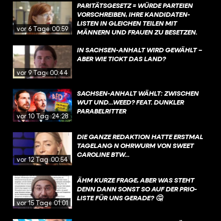
PARITÄTSGESETZ = WÜRDE PARTEIEN
VORSCHREIBEN, IHRE KANDIDATEN-
LISTEN IN GLEICHEN TEILEN MIT
vor 6 Tagen
00:59
MÄNNERN UND FRAUEN ZU BESETZEN.
DIESE VORGABE IST UMSTRITTEN, WEIL
SIE NACH ANSICHT EINIGER
IN SACHSEN-ANHALT WIRD GEWÄHLT –
STAATSRECHTLER DIE PARTEIEN IN IHREM
ABER WIE TICKT DAS LAND?
VON DER VERFASSUNG GARANTIERTEN
vor 9 Tagen
00:44
RECHT EINSCHRÄNKE, KANDIDATEN UND
KANDIDATINNEN FREI AUFZUSTELLEN.
SACHSEN-ANHALT WÄHLT: ZWISCHEN
WUT UND…WEED? FEAT. DUNKLER
PARABELRITTER
vor 10 Tagen
24:28
DIE GANZE REDAKTION HATTE ERSTMAL
TAGELANG N OHRWURM VON SWEET
CAROLINE BTW…
vor 12 Tagen
00:54
ÄHM KURZE FRAGE, ABER WAS STEHT
DENN DANN SONST SO AUF DER PRIO-
LISTE FÜR UNS GERADE? 🤔
vor 15 Tagen
01:01