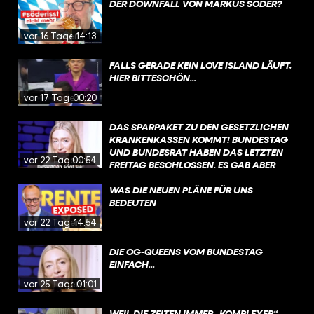
DER DOWNFALL VON MARKUS SÖDER?
vor 16 Tagen
14:13
FALLS GERADE KEIN LOVE ISLAND LÄUFT,
HIER BITTESCHÖN...
vor 17 Tagen
00:20
DAS SPARPAKET ZU DEN GESETZLICHEN
KRANKENKASSEN KOMMT! BUNDESTAG
UND BUNDESRAT HABEN DAS LETZTEN
vor 22 Tagen
00:54
FREITAG BESCHLOSSEN. ES GAB ABER
VIEL GEGENWIND, VOR ALLEM DIE
ÄNDERUNGEN BEI DER PSYCHOTHERAPIE
WAS DIE NEUEN PLÄNE FÜR UNS
WURDEN SCHARF KRITISIERT. DIE
BEDEUTEN
REGIERUNG MÖCHTE NACH DER
vor 22 Tagen
14:54
SOMMERPAUSE JETZT ÜBER
SONDERREGELUNGEN SPRECHEN, DIE
DIE OG-QUEENS VOM BUNDESTAG
DAS GESETZ EIN BISSCHEN LOCKERN
EINFACH...
SOLLEN – IM FOKUS STEHEN DA AUCH
KINDER UND JUGENDLICHE.
vor 25 Tagen
01:01
WEIL DIE ZEITEN IMMER „KOMPLEXER“