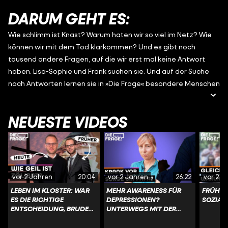
DARUM GEHT ES:
Wie schlimm ist Knast? Warum haten wir so viel im Netz? Wie
können wir mit dem Tod klarkommen? Und es gibt noch
tausend andere Fragen, auf die wir erst mal keine Antwort
haben. Lisa-Sophie und Frank suchen sie. Und auf der Suche
nach Antworten lernen sie in »Die Frage« besondere Menschen
kennen, die sie überraschen, an denen sie verzweifeln oder
die sie vielleicht bewundern. Unsere Hosts suchen Antworten
NEUESTE VIDEOS
bei den Menschen, die direkt betroffen sind, weil sie keine
oberflächlichen Standard-Antworten mögen.
vor 2 Jahren
20:04
vor 2 Jahren
26:22
vor 2 J
LEBEN IM KLOSTER: WAR
MEHR AWARENESS FÜR
FRÜHER
ES DIE RICHTIGE
DEPRESSIONEN?
SOZIAL
ENTSCHEIDUNG, BRUDER
UNTERWEGS MIT DER
MICHAEL? | DIE FRAGE
MUT-TOUR