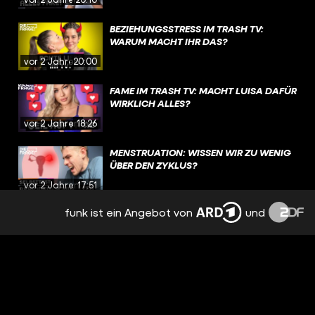
BEZIEHUNGSSTRESS IM TRASH TV:
WARUM MACHT IHR DAS?
vor 2 Jahren
20:00
FAME IM TRASH TV: MACHT LUISA DAFÜR
WIRKLICH ALLES?
vor 2 Jahren
18:26
MENSTRUATION: WISSEN WIR ZU WENIG
ÜBER DEN ZYKLUS?
vor 2 Jahren
17:51
funk ist ein Angebot von
und
EMOTIONEN, TRENNUNG,
NERVENZUSAMMENBRUCH: PMS
BESTIMMT MEINEN ALLTAG
vor 2 Jahren
15:09
NACH TRENNUNG: FREUNDSCHAFT MIT
DEM EX? | REAL TALK
vor 2 Jahren
19:12