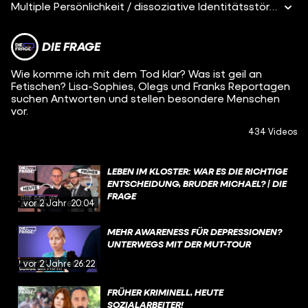
Multiple Persönlichkeit / dissoziative Identitätsstörung – TRIGGER WARNUNG: In diesem Film werden häusliche Gewalt, selbstverletzendes Verhalten, Suizidgedanken und traumatisierende Erlebnisse thematisiert. Wenn es euch damit nicht gut geht, dann schaut euch den Film bitte nicht an! Wie lebt es sich mit einer multiplen Persönlichkeit bzw. einer dissoziativen Persönlichkeitsstörung und was ist das überhaupt genau? Und: wie funktioniert eine Freundschaft mit jemandem, der so eine Diagnose hat?
DIE FRAGE
Wie komme ich mit dem Tod klar? Was ist geil an
Fetischen? Lisa-Sophies, Olegs und Franks Reportagen
suchen Antworten und stellen besondere Menschen
vor.
434 Videos
LEBEN IM KLOSTER: WAR ES DIE RICHTIGE
ENTSCHEIDUNG, BRUDER MICHAEL? | DIE
FRAGE
vor 2 Jahren
20:04
MEHR AWARENESS FÜR DEPRESSIONEN?
UNTERWEGS MIT DER MUT-TOUR
vor 2 Jahren
26:22
FRÜHER KRIMINELL, HEUTE
SOZIALARBEITER!