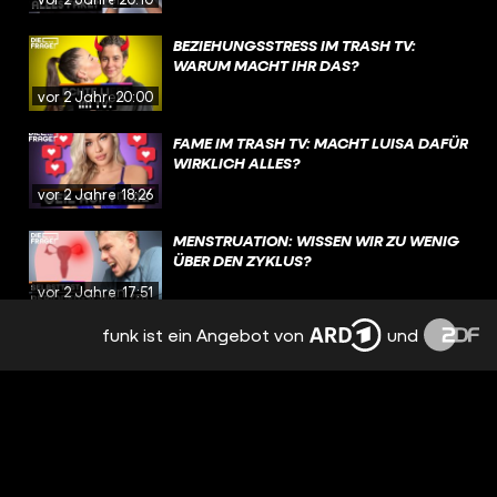
BEZIEHUNGSSTRESS IM TRASH TV:
WARUM MACHT IHR DAS?
vor 2 Jahren
20:00
FAME IM TRASH TV: MACHT LUISA DAFÜR
WIRKLICH ALLES?
vor 2 Jahren
18:26
MENSTRUATION: WISSEN WIR ZU WENIG
ÜBER DEN ZYKLUS?
vor 2 Jahren
17:51
funk ist ein Angebot von
und
EMOTIONEN, TRENNUNG,
NERVENZUSAMMENBRUCH: PMS
BESTIMMT MEINEN ALLTAG
vor 2 Jahren
15:09
NACH TRENNUNG: FREUNDSCHAFT MIT
DEM EX? | REAL TALK
vor 2 Jahren
19:12