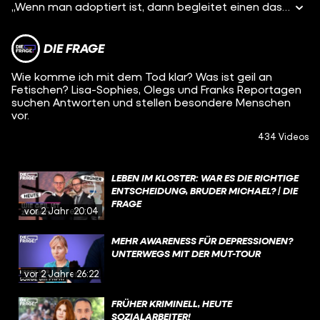
„Wenn man adoptiert ist, dann begleitet einen das ein Leben lang“, sagt Luisa. Sie kam als kleines Mädchen zu ihrer Adoptivfamilie. Obwohl sie bei ihren Adoptiveltern glücklich ist, lässt sie das Thema Adoption aber nicht los. Sie will wissen, wer ihre leiblichen Eltern sind, wo sie wirklich herkommt, was ihre Geschichte es. Also macht sie sich auf die Suche nach ihrer biologischen Mutter.
DIE FRAGE
Wie komme ich mit dem Tod klar? Was ist geil an
Fetischen? Lisa-Sophies, Olegs und Franks Reportagen
suchen Antworten und stellen besondere Menschen
vor.
434 Videos
LEBEN IM KLOSTER: WAR ES DIE RICHTIGE
ENTSCHEIDUNG, BRUDER MICHAEL? | DIE
FRAGE
vor 2 Jahren
20:04
MEHR AWARENESS FÜR DEPRESSIONEN?
UNTERWEGS MIT DER MUT-TOUR
vor 2 Jahren
26:22
FRÜHER KRIMINELL, HEUTE
SOZIALARBEITER!