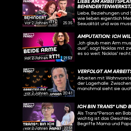
LIEBE AM ARBEITSPL
weiß, dass ihr Beruf sti
BEHINDERTENWERKST
auch mal Probleme beko
Liebe, Beziehungen und S
so cool finden. Oleg tri
wie lieben eigentlich M
Lukas*. Wie gut werden 
vor 2 Jahren
25:35
Sexualität und was muss
beim ersten Treffen ge
besucht deshalb eine We
verlassen?
erfährt er bei einem Wo
AMPUTATION: ICH WIL
funktionieren, wie die 
„Ich glaub mein Arm mus
man richtig flirtet.
aus!”, sagt Nicklas mit z
es so weit: Nicklas' rech
vor 2 Jahren
21:53
Schmerzsyndrom, was se
Oleg erfährt wie es Nic
amputiert werden soll, w
VERFOLGT AM ARBEIT
und warum er trotz allem optimistisch bl
Arbeiten mit Wahnvorstel
09:18 sind Bilder von Nic
der Lagerhalle: Zwische
manchmal sieht sie auch
vor 2 Jahren
20:41
einer Person zu erkennen
sich selbst einordnen: Wi
wird durch die Schizophr
ICH BIN TRANS* UND 
der Arbeit und spricht m
Als Trans*Person ein B
Annika so zu arbeiten un
wichtig ist das Geschlec
überfordern?
Begriffe Mama und Papa?
vor 2 Jahren
22:51
Sie ist trans* und hat v