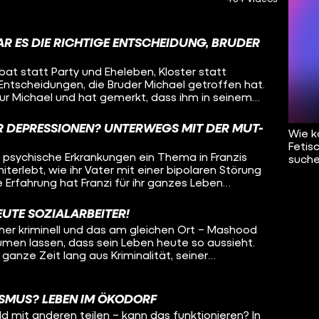
AR ES DIE RICHTIGE ENTSCHEIDUNG, BRUDER
ibat statt Party und Eheleben, Kloster statt
 Entscheidungen, die Bruder Michael getroffen hat.
ur Michael und hat gemerkt, dass ihm in seinem
 wieso hat er sich so entschieden? Wie wird man
e Aufgaben? Oleg besucht Bruder Michael und will
 DEPRESSIONEN? UNTERWEGS MIT DER MUT-
Wie k
 von den Ansichten der Kirche? Was ist das
Fetis
ines Mönchs? Und was denkt Michael über sein
ind psychische Erkrankungen ein Thema in Franzis
suche
f all diese Fragen sucht Oleg Antworten – in
iterlebt, wie ihr Vater mit einer bipolaren Störung
g.
 Erfahrung hat Franzi für ihr ganzes Leben
 deshalb psychische Krankheiten sichtbarer machen
r aufs Fahrrad! Als ehrenamtliche Tourleiterin der
EUTE SOZIALARBEITER!
fährt Franzi durch Deutschland, mit dabei:
üher kriminell und das am gleichen Ort – Mashood
ige, die so Aufmerksamkeit und Unterstützung
äumen lassen, dass sein Leben heute so aussieht.
wieder gibt es Stopps, um um Menschen in
ganze Zeit lang aus Kriminalität, seiner
uklären oder mitzunehmen. Oleg radelt einen Tag
ft über das Viertel und viel roher Gewalt. Erst ein
, welche Erfahrungen die Radler:innen gemacht
rige Konsequenz haben ihn zum Umdenken
t mitzufahren und ob das Konzept der Mut-Tour
der Kriminalität geschafft hat und wie er heute
eicht kann Oleg auch noch selber etwas mitnehmen
ISMUS? LEBEN IM ÖKODORF
nserfahrung Jugendlichen zu helfen, das will Lisa-
ng mit psychisch Erkrankten.
d mit anderen teilen – kann das funktionieren? In
den. Dafür begeben sich die beiden zusammen auf