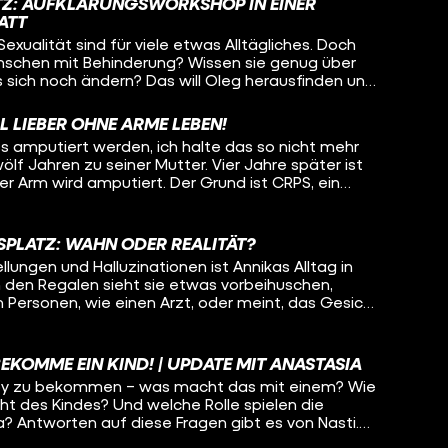
ATZ: AUFKLÄRUNGSWORKSHOP IN EINER
gmatisiert ist und erwartet, dass sie irgendwann
ATT
mmen könnte – weil andere Leute den Job nicht
exualität sind für viele etwas Alltägliches. Doch
fft heute Pamina und den im Rollstuhl sitzenden
enschen mit Behinderung? Wissen sie genug über
sich die beiden verstehen, wie weit werden sie
 sich noch ändern? Das will Oleg herausfinden und
hen und wann muss Oleg vielleicht sogar den Raum
rkstatt für Menschen mit Behinderung. Dort
rkshop, wie Beziehungen am Arbeitsplatz
L LIEBER OHNE ARME LEBEN!
Menschen dort aufgeklärt werden und sogar wie
s amputiert werden, ich halte das so nicht mehr
wölf Jahren zu seiner Mutter. Vier Jahre später ist
ter Arm wird amputiert. Der Grund ist CRPS, ein
in Leben nach einem Unfall für immer verändert.
klas heute geht, warum auch sein anderer Arm bald
ie er versucht, mit der Situation klarzukommen
SPLATZ: WAHN ODER REALITÄT?
eibt. Hinweis: Von Minute 08:00 bis
lungen und Halluzinationen ist Annikas Alltag in
klas' Hand zu sehen.
n den Regalen sieht sie etwas vorbeihuschen,
 Personen, wie einen Arzt, oder meint, das Gesicht
, die sie kontrolliert. Jeden Tag muss Annika für
rd sie wirklich verfolgt? Was ist Realität und was
enie verursacht? Lisa-Sophie begleitet Annika bei
BEKOMME EIN KIND! | UPDATE MIT ANASTASIA
it ihr über die Wahnvorstellungen. Wie schafft es
aby zu bekommen – was macht das mit einem? Wie
d was hilft ihr, wenn Situationen sie komplett
ht des Kindes? Und welche Rolle spielen die
 Antworten auf diese Fragen gibt es von Nasti.
or drei Jahren ihre Geschlechtsangleichung bereut.