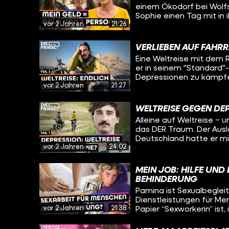
einem Ökodorf bei Wolfsb
eine Reise in die Verga
Sophie einen Tag mit in
fragen sich, wie ihre Le
vor 2 Jahren
21:26
Salats über Mittagesse
Diskussionskreis über ne
Absprache. Jemand will
VERLIEBEN AUF FAHR
ein Fahrrad kaufen? Da
Eine Weltreise mit dem R
er in seinem "Standard"
Depressionen zu kämpfen
vor 2 Jahren
21:27
Afghanistan. Viele Men
unterdrückte Frauen. Wi
reagiert man darauf und
WELTREISE GEGEN DEP
nie Ruhe hat und alleine
Alleine auf Weltreise – 
trifft Daniel in Kirgisis
das DER Traum. Der Auslö
die Welt, um zu erfahre
Deutschland hatte er m
Weltreise gegen die Dep
vor 2 Jahren
24:02
hat er für über deri Ja
bereits eine große Roll
radelt seitdem um die Welt - Ab
ständig auf Tour ist und
vor seiner Depression? 
die Liebe am Ort bei der
MEIN JOB: HILFE UN
Oleg trifft ihn in Kirgis
BEHINDERUNG
und ob er sich das Lebe
Pamina ist Sexualbegleite
Dienstleistungen für Me
vor 2 Jahren
21:38
Papier “Sexworkerin” ist,
denn Pamina sieht Sexua
Traumberuf geht es oft 