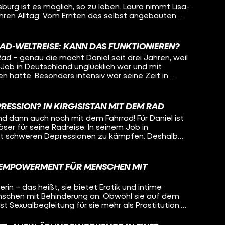
urg ist es möglich, so zu leben. Laura nimmt Lisa-
ngenheit, in ihrem gemeinsamen Heimatort und
 ihren Alltag: Vom Ernten des selbst angebauten
ben so unterschiedlich verlaufen konnten.
n mit der ganzen Kommune bis hin zum
ue Anschaffungen. Denn: Hier passiert nichts ohne
 sich beispielsweise mit dem gemeinsamen Geld
RAD-WELTREISE: KANN DAS FUNKTIONIEREN?
nn muss das besprochen werden.
ad – genau die macht Daniel seit drei Jahren, weil
-Job in Deutschland unglücklich war und mit
 hatte. Besonders intensiv war seine Zeit in
schen, nette Begegnungen – aber auch Armut und
e geht man damit um, wenn so viel Leid sieht? Wie
 wie kann man das alles verarbeiten, wenn man
RESSION? IN KIRGISISTAN MIT DEM RAD
 ist, weil man ständig von allen belagert wird? Oleg
und dann auch noch mit dem Fahrrad! Für Daniel ist
tan und begleitet ihn ein Stück auf seiner Radreise um
ser für seine Radreise: In seinem Job in
n, wie Daniel mit den Herausforderungen auf seiner
it schweren Depressionen zu kämpfen. Deshalb
ression umgeht. Auch Liebe hat auf der Reise
hren sein sicheres Leben komplett beendet und
e gespielt... Was macht das mit einem, wenn man
enteuer statt Sicherheit. Flüchtet er damit
 sich während dem Reisen verliebt? Bleibt Daniel für
Wie geht es ihm in diesem ganz anderen Leben?
 Frau oder geht die Reise für ihn weiter?
D EMPOWERMENT FÜR MENSCHEN MIT
istan und will wissen, ob es Daniel heute besser geht
n auf dem Fahrrad auch vorstellen könnte?
rin – das heißt, sie bietet Erotik und intime
nschen mit Behinderung an. Obwohl sie auf dem
 ist Sexualbegleitung für sie mehr als Prostitution,
lität als menschliches Grundbedürfnis. Bei ihrem
auch einfach um Körperkontakt und Kuscheln. Sie