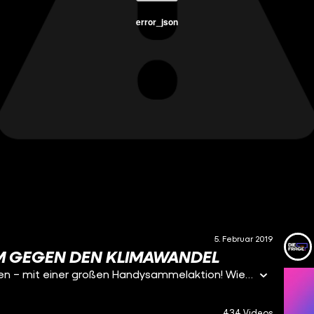
error_json
5. Februar 2019
M GEGEN DEN KLIMAWANDEL
Lasst uns gemeinsam für den Klimaschutz einsetzen – mit einer großen Handysammelaktion! Wie das gehen soll? Am Montag, den 11.02.2019 lade ich euch von 18:00 – 21:30 Uhr in die Bruckmann’s Bar (Neureutherstraße 21, 80799 München) ein. Dort sammle ich alte Handys und Smartphones ein – also nehmt alle Geräte mit, die seit Ewigkeiten in euren Schubladen verstauben und fragt am besten auch noch bei Freunden und Familie nach.
434 Videos