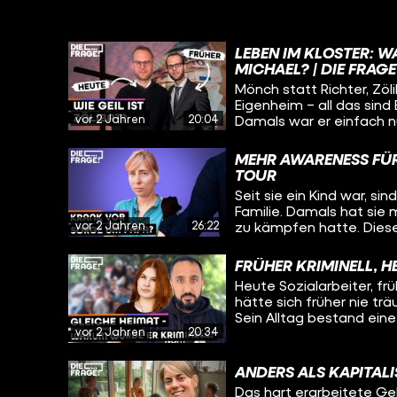
LEBEN IM KLOSTER: W
MICHAEL? | DIE FRAGE
Mönch statt Richter, Zöl
Eigenheim – all das sind
vor 2 Jahren
20:04
Damals war er einfach n
Leben etwas fehlt. Aber
Mönch und was sind sein
MEHR AWARENESS FÜR
auch wissen: Was hält er
TOUR
Schwierigste im Leben e
Seit sie ein Kind war, s
nicht gelebtes Leben? Au
Familie. Damals hat sie m
einem Kloster in Würzbur
vor 2 Jahren
26:22
zu kämpfen hatte. Diese
geprägt. Heute will sie
– und schwingt sich dafü
FRÜHER KRIMINELL, H
sogenannten “Mut-Tour” 
Heute Sozialarbeiter, fr
Betroffene und Angehör
hätte sich früher nie tr
sammeln wollen. Immer 
Sein Alltag bestand eine 
Städten und Orten aufz
vor 2 Jahren
20:34
Jugendgang, der Herrscha
lang mit und will wissen
Unfall und dessen trau
haben, was sie motivier
gebracht. Wie er es aus 
funktioniert. Und viell
ANDERS ALS KAPITAL
versucht mit seiner Lebe
für seinen eigenen Umga
Das hart erarbeitete Gel
Sophie heute herausfin