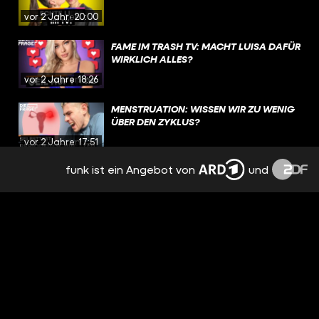
vor 2 Jahren
20:00
FAME IM TRASH TV: MACHT LUISA DAFÜR
WIRKLICH ALLES?
vor 2 Jahren
18:26
MENSTRUATION: WISSEN WIR ZU WENIG
ÜBER DEN ZYKLUS?
vor 2 Jahren
17:51
funk ist ein Angebot von
und
EMOTIONEN, TRENNUNG,
NERVENZUSAMMENBRUCH: PMS
BESTIMMT MEINEN ALLTAG
vor 2 Jahren
15:09
NACH TRENNUNG: FREUNDSCHAFT MIT
DEM EX? | REAL TALK
vor 2 Jahren
19:12
DAS RUDEL: PEINLICH ODER MÄNNLICH?