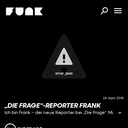
error_json
24. April 2018
„DIE FRAGE“-REPORTER FRANK
Ich bin Frank – der neue Reporter bei „Die Frage“. Mich begeistert es total, die unterschiedlichsten Menschen kennenzulernen und alles, was nicht der Norm entspricht und anders ist, zu entdecken. Doch bevor es für mich so richtig losgeht und ich spannende Menschen mit Fragen löchere, dachte ich mir, dass ich den Spieß einfach mal umdrehe. Deshalb ging es für mich einen Tag durch die Stadt und durchs Büro, um euch mal die Fragen stellen zu lassen: „Hattest du heute schon Sex?“ – „Könntest du dich in einen Mann verlieben?“ – „Wann hast du das letzte Mal geweint?“ – „Wie oft warst du heute schon auf dem Klo?“ Ihr wolltet es wissen und ich habe euch im Video Rede und Antwort gestanden!