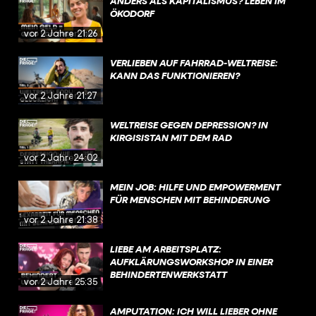
ANDERS ALS KAPITALISMUS? LEBEN IM
ÖKODORF
vor 2 Jahren
21:26
VERLIEBEN AUF FAHRRAD-WELTREISE:
KANN DAS FUNKTIONIEREN?
vor 2 Jahren
21:27
WELTREISE GEGEN DEPRESSION? IN
KIRGISISTAN MIT DEM RAD
vor 2 Jahren
24:02
MEIN JOB: HILFE UND EMPOWERMENT
FÜR MENSCHEN MIT BEHINDERUNG
vor 2 Jahren
21:38
LIEBE AM ARBEITSPLATZ:
AUFKLÄRUNGSWORKSHOP IN EINER
BEHINDERTENWERKSTATT
vor 2 Jahren
25:35
AMPUTATION: ICH WILL LIEBER OHNE