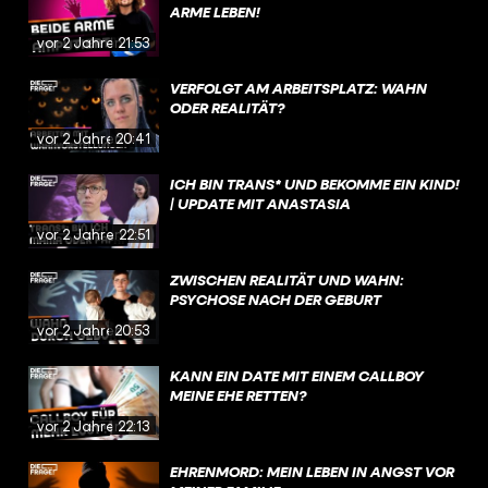
ARME LEBEN!
vor 2 Jahren
21:53
VERFOLGT AM ARBEITSPLATZ: WAHN
ODER REALITÄT?
vor 2 Jahren
20:41
ICH BIN TRANS* UND BEKOMME EIN KIND!
| UPDATE MIT ANASTASIA
vor 2 Jahren
22:51
ZWISCHEN REALITÄT UND WAHN:
PSYCHOSE NACH DER GEBURT
vor 2 Jahren
20:53
KANN EIN DATE MIT EINEM CALLBOY
MEINE EHE RETTEN?
vor 2 Jahren
22:13
EHRENMORD: MEIN LEBEN IN ANGST VOR