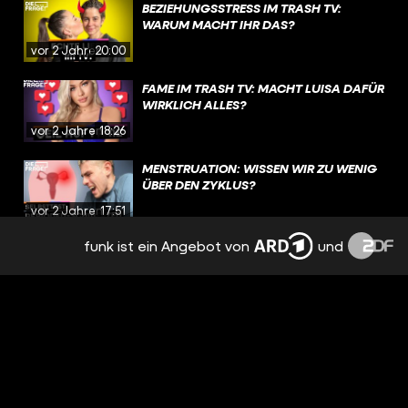
BEZIEHUNGSSTRESS IM TRASH TV:
WARUM MACHT IHR DAS?
vor 2 Jahren
20:00
FAME IM TRASH TV: MACHT LUISA DAFÜR
WIRKLICH ALLES?
vor 2 Jahren
18:26
MENSTRUATION: WISSEN WIR ZU WENIG
ÜBER DEN ZYKLUS?
vor 2 Jahren
17:51
funk ist ein Angebot von
und
EMOTIONEN, TRENNUNG,
NERVENZUSAMMENBRUCH: PMS
BESTIMMT MEINEN ALLTAG
vor 2 Jahren
15:09
NACH TRENNUNG: FREUNDSCHAFT MIT
DEM EX? | REAL TALK
vor 2 Jahren
19:12