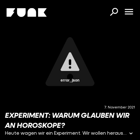
error_json
7. November 2021
EXPERIMENT: WARUM GLAUBEN WIR
AN HOROSKOPE?
Heute wagen wir ein Experiment. Wir wollen herausfinden, was und wem wir glauben. Dazu macht unsere Community einen Persönlichkeitstest – mit sehr unerwartetem Ausgang. Habt ihr damit gerechnet? Und wie hättet ihr reagiert? Schreibt uns das gerne in die Kommentare.