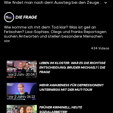
Wie findet man nach dem Ausstieg bei den Zeugen Jehovas Freunde? Timo hat sich bei mir gemeldet und mir seine Geschichte erzählt: Viele Jahre war er Mitglied bei den Zeugen Jehovas und hat sich dort seinen Freundeskreis aufgebaut. Außerhalb der Glaubensgemeinschaft hatte er keine sozialen Kontakte… Irgendwann entschied sich Timo dazu, bei den Zeugen Jehovas auszutreten. Die Folge: Seine Freunde brachen alle den Kontakt mit ihm ab. Seitdem fühlt sich Timo wahnsinnig einsam und findet auch keine neuen Freunde – und genau das möchte ich gemeinsam mit ihm nun ändern!
DIE FRAGE
Wie komme ich mit dem Tod klar? Was ist geil an
Fetischen? Lisa-Sophies, Olegs und Franks Reportagen
suchen Antworten und stellen besondere Menschen
vor.
434 Videos
LEBEN IM KLOSTER: WAR ES DIE RICHTIGE
ENTSCHEIDUNG, BRUDER MICHAEL? | DIE
FRAGE
vor 2 Jahren
20:04
MEHR AWARENESS FÜR DEPRESSIONEN?
UNTERWEGS MIT DER MUT-TOUR
vor 2 Jahren
26:22
FRÜHER KRIMINELL, HEUTE
SOZIALARBEITER!