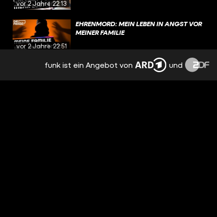
vor 2 Jahren
22:13
EHRENMORD: MEIN LEBEN IN ANGST VOR
MEINER FAMILIE
vor 2 Jahren
22:51
funk ist ein Angebot von
und
DEVOTEE & AMELO: WIR STEHEN AUF
MENSCHEN MIT BEHINDERUNG!
vor 2 Jahren
23:08
ROLLSTUHL UND SEGGS? UPDATE MIT
SOPHIA
vor 2 Jahren
21:24
9 MONATE UNBEMERKT SCHWANGER:
WIE IST ES, TEENIE-MAMA ZU SEIN?
vor 2 Jahren
20:02
ALLES FAKE IM REALITY TV?
vor 2 Jahren
20:10