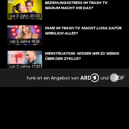
BEZIEHUNGSSTRESS IM TRASH TV:
WARUM MACHT IHR DAS?
vor 2 Jahren
20:00
FAME IM TRASH TV: MACHT LUISA DAFÜR
WIRKLICH ALLES?
vor 2 Jahren
18:26
MENSTRUATION: WISSEN WIR ZU WENIG
ÜBER DEN ZYKLUS?
vor 2 Jahren
17:51
funk ist ein Angebot von
und
EMOTIONEN, TRENNUNG,
NERVENZUSAMMENBRUCH: PMS
BESTIMMT MEINEN ALLTAG
vor 2 Jahren
15:09
NACH TRENNUNG: FREUNDSCHAFT MIT
DEM EX? | REAL TALK
vor 2 Jahren
19:12