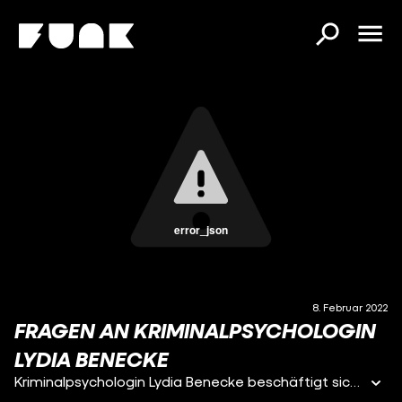
error_json
8. Februar 2022
FRAGEN AN KRIMINALPSYCHOLOGIN
LYDIA BENECKE
Kriminalpsychologin Lydia Benecke beschäftigt sich seit Jahren mit verschiedensten Formen von Lügen. Sie arbeitet nämlich mit Straftäter:innen wie beispielsweise Gewalt- und Sexualstraftäter:innen, die in einem Netz aus Lügen entstehen können. Gibt es eigentlich eine bestimmte Persönlichkeitsstruktur, die alle Menschen haben, die mit ihren Lügen Grenzen überschreiten? Frank möchte von der True Crime-Expertin wissen, wie sich aus einer einzelnen Lüge ein ganzes Lügenkonstrukt entwickeln kann und wie Menschen versuchen, das auch aufrecht zu erhalten.