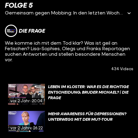
FOLGE 5
Gemeinsam gegen Mobbing: In den letzten Wochen habe ich gemerkt, wie viele Menschen in meiner Umgebung - aber auch von euch - von Mobbing betroffen sind oder waren. Fast jeder hat Erfahrungen mit ständigen Hänseleien oder Anfeindungen. Auch viele Stars, YouTuber und prominente Persönlichkeiten, die heute so unglaublich selbstbewusst und stark sind, wurden gemobbt.
DIE FRAGE
Wie komme ich mit dem Tod klar? Was ist geil an
Fetischen? Lisa-Sophies, Olegs und Franks Reportagen
suchen Antworten und stellen besondere Menschen
vor.
434 Videos
LEBEN IM KLOSTER: WAR ES DIE RICHTIGE
ENTSCHEIDUNG, BRUDER MICHAEL? | DIE
FRAGE
vor 2 Jahren
20:04
MEHR AWARENESS FÜR DEPRESSIONEN?
UNTERWEGS MIT DER MUT-TOUR
vor 2 Jahren
26:22