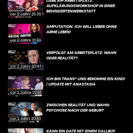
LIEBE AM ARBEITSPLATZ:
AUFKLÄRUNGSWORKSHOP IN EINER
BEHINDERTENWERKSTATT
vor 2 Jahren
25:35
AMPUTATION: ICH WILL LIEBER OHNE
ARME LEBEN!
vor 2 Jahren
21:53
VERFOLGT AM ARBEITSPLATZ: WAHN
ODER REALITÄT?
vor 2 Jahren
20:41
ICH BIN TRANS* UND BEKOMME EIN KIND!
| UPDATE MIT ANASTASIA
vor 2 Jahren
22:51
ZWISCHEN REALITÄT UND WAHN:
PSYCHOSE NACH DER GEBURT
vor 2 Jahren
20:53
KANN EIN DATE MIT EINEM CALLBOY