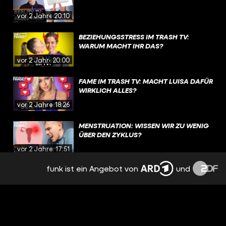
vor 2 Jahren
20:10
BEZIEHUNGSSTRESS IM TRASH TV:
WARUM MACHT IHR DAS?
vor 2 Jahren
20:00
FAME IM TRASH TV: MACHT LUISA DAFÜR
WIRKLICH ALLES?
vor 2 Jahren
18:26
MENSTRUATION: WISSEN WIR ZU WENIG
ÜBER DEN ZYKLUS?
vor 2 Jahren
17:51
funk ist ein Angebot von
und
EMOTIONEN, TRENNUNG,
NERVENZUSAMMENBRUCH: PMS
BESTIMMT MEINEN ALLTAG
vor 2 Jahren
15:09
NACH TRENNUNG: FREUNDSCHAFT MIT
DEM EX? | REAL TALK