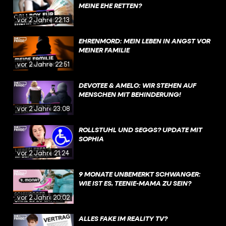
MEINE EHE RETTEN?
vor 2 Jahren
22:13
EHRENMORD: MEIN LEBEN IN ANGST VOR
MEINER FAMILIE
vor 2 Jahren
22:51
DEVOTEE & AMELO: WIR STEHEN AUF
MENSCHEN MIT BEHINDERUNG!
vor 2 Jahren
23:08
ROLLSTUHL UND SEGGS? UPDATE MIT
SOPHIA
vor 2 Jahren
21:24
9 MONATE UNBEMERKT SCHWANGER:
WIE IST ES, TEENIE-MAMA ZU SEIN?
vor 2 Jahren
20:02
ALLES FAKE IM REALITY TV?