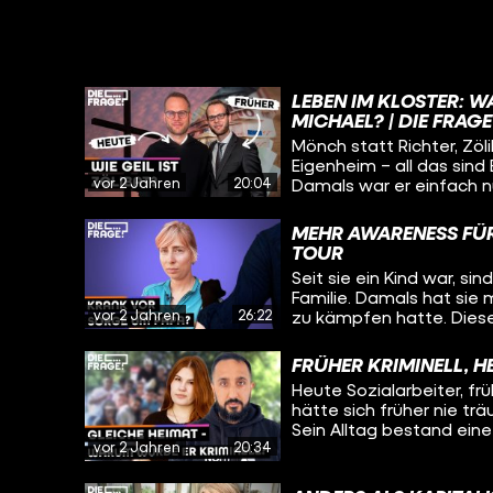
LEBEN IM KLOSTER: W
MICHAEL? | DIE FRAGE
Mönch statt Richter, Zöl
Eigenheim – all das sind
vor 2 Jahren
20:04
Damals war er einfach n
Leben etwas fehlt. Aber
Mönch und was sind sein
MEHR AWARENESS FÜR
auch wissen: Was hält er
TOUR
Schwierigste im Leben e
Seit sie ein Kind war, s
nicht gelebtes Leben? Au
Familie. Damals hat sie m
einem Kloster in Würzbur
vor 2 Jahren
26:22
zu kämpfen hatte. Diese
geprägt. Heute will sie
– und schwingt sich dafü
FRÜHER KRIMINELL, H
sogenannten “Mut-Tour” 
Heute Sozialarbeiter, fr
Betroffene und Angehör
hätte sich früher nie tr
sammeln wollen. Immer 
Sein Alltag bestand eine 
Städten und Orten aufz
vor 2 Jahren
20:34
Jugendgang, der Herrscha
lang mit und will wissen
Unfall und dessen trau
haben, was sie motivier
gebracht. Wie er es aus 