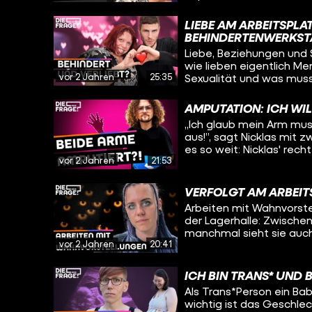
denn Pamina sieht Sexua
Traumberuf geht es oft 
LIEBE AM ARBEITSPL
weiß, dass ihr Beruf sti
BEHINDERTENWERKST
auch mal Probleme beko
Liebe, Beziehungen und S
so cool finden. Oleg tri
wie lieben eigentlich M
Lukas*. Wie gut werden 
vor 2 Jahren
25:35
Sexualität und was muss
beim ersten Treffen ge
besucht deshalb eine We
verlassen?
erfährt er bei einem Wo
AMPUTATION: ICH WIL
funktionieren, wie die 
„Ich glaub mein Arm mus
man richtig flirtet.
aus!”, sagt Nicklas mit z
es so weit: Nicklas' rech
vor 2 Jahren
21:53
Schmerzsyndrom, was se
Oleg erfährt wie es Nic
amputiert werden soll, w
VERFOLGT AM ARBEIT
und warum er trotz allem optimistisch bl
Arbeiten mit Wahnvorstel
09:18 sind Bilder von Nic
der Lagerhalle: Zwische
manchmal sieht sie auch
vor 2 Jahren
20:41
einer Person zu erkennen
sich selbst einordnen: Wi
wird durch die Schizophr
ICH BIN TRANS* UND 
der Arbeit und spricht m
Als Trans*Person ein B
Annika so zu arbeiten un
wichtig ist das Geschlec
überfordern?