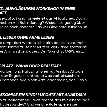
lität als menschliches Grundbedürfnis. Bei ihrem
auch einfach um Körperkontakt und Kuscheln. Sie
ATZ: AUFKLÄRUNGSWORKSHOP IN EINER
gmatisiert ist und erwartet, dass sie irgendwann
ATT
mmen könnte – weil andere Leute den Job nicht
exualität sind für viele etwas Alltägliches. Doch
fft heute Pamina und den im Rollstuhl sitzenden
enschen mit Behinderung? Wissen sie genug über
sich die beiden verstehen, wie weit werden sie
 sich noch ändern? Das will Oleg herausfinden und
hen und wann muss Oleg vielleicht sogar den Raum
rkstatt für Menschen mit Behinderung. Dort
rkshop, wie Beziehungen am Arbeitsplatz
L LIEBER OHNE ARME LEBEN!
Menschen dort aufgeklärt werden und sogar wie
s amputiert werden, ich halte das so nicht mehr
wölf Jahren zu seiner Mutter. Vier Jahre später ist
ter Arm wird amputiert. Der Grund ist CRPS, ein
in Leben nach einem Unfall für immer verändert.
klas heute geht, warum auch sein anderer Arm bald
ie er versucht, mit der Situation klarzukommen
SPLATZ: WAHN ODER REALITÄT?
eibt. Hinweis: Von Minute 08:00 bis
lungen und Halluzinationen ist Annikas Alltag in
klas' Hand zu sehen.
n den Regalen sieht sie etwas vorbeihuschen,
 Personen, wie einen Arzt, oder meint, das Gesicht
, die sie kontrolliert. Jeden Tag muss Annika für
rd sie wirklich verfolgt? Was ist Realität und was
enie verursacht? Lisa-Sophie begleitet Annika bei
BEKOMME EIN KIND! | UPDATE MIT ANASTASIA
it ihr über die Wahnvorstellungen. Wie schafft es
aby zu bekommen – was macht das mit einem? Wie
d was hilft ihr, wenn Situationen sie komplett
ht des Kindes? Und welche Rolle spielen die