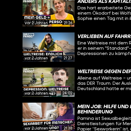
funktioniert. Und viell
ANDERS ALS KAPITAL
versucht mit seiner Lebe
für seinen eigenen Umga
Das hart erarbeitete Gel
Sophie heute herausfin
einem Ökodorf bei Wolfsb
eine Reise in die Verga
Sophie einen Tag mit in
fragen sich, wie ihre Le
vor 2 Jahren
21:26
Salats über Mittagesse
Diskussionskreis über ne
Absprache. Jemand will
VERLIEBEN AUF FAHR
ein Fahrrad kaufen? Da
Eine Weltreise mit dem R
er in seinem "Standard"
Depressionen zu kämpfen
vor 2 Jahren
21:27
Afghanistan. Viele Men
unterdrückte Frauen. Wi
reagiert man darauf und
WELTREISE GEGEN DEP
nie Ruhe hat und alleine
Alleine auf Weltreise – 
trifft Daniel in Kirgisis
das DER Traum. Der Auslö
die Welt, um zu erfahre
Deutschland hatte er m
Weltreise gegen die Dep
vor 2 Jahren
24:02
hat er für über deri Ja
bereits eine große Roll
radelt seitdem um die Welt - Ab
ständig auf Tour ist und
vor seiner Depression? 
die Liebe am Ort bei der
MEIN JOB: HILFE UN
Oleg trifft ihn in Kirgis
BEHINDERUNG
und ob er sich das Lebe
Pamina ist Sexualbegleite
Dienstleistungen für Me
vor 2 Jahren
21:38
Papier “Sexworkerin” ist,