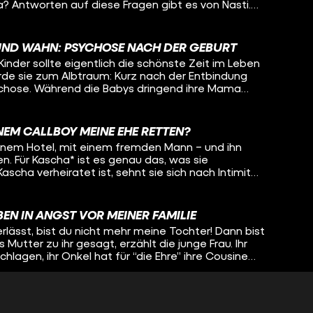
 Antworten auf diese Fragen gibt es von Nasti.
or drei Jahren ihre Geschlechtsangleichung bereut.
 mit Lisa-Sophie: Über ihre eigene Entwicklung, wie
um Eltern-werden verändert hat und welche
UND WAHN: PSYCHOSE NACH DER GEBURT
reundin sich schon über ihr ungeborenes Baby
inder sollte eigentlich die schönste Zeit im Leben
rde sie zum Albtraum: Kurz nach der Entbindung
ychose. Während die Babys dringend ihre Mama
t wiederzuerkennen, glaubt zeitreisen oder ihrer
hersagen zu können. Wirklichkeit und Wahn
uch Tabeas Schwester Jelle. Oleg spricht mit den
INEM CALLBOY MEINE EHE RETTEN?
ung, Tabea in die Klinik zu bringen und will wissen,
 einem Hotel, mit einem fremden Mann – und ihn
nn man in den eigenen Wahnvorstellungen
n. Für Kascha* ist es genau das, was sie
scha verheiratet ist, sehnt sie sich nach Intimität
 mit ihrem Körper struggelt, konnte Kascha das
. Callboy Ben Nordmann gibt ihr Stück für Stück ein
t ihr dabei, ihren Körper zu akzeptieren und
EN IN ANGST VOR MEINER FAMILIE
em all-night-long-Date darf Lisa-Sophie (fast die
lässt, bist du nicht mehr meine Tochter! Dann bist
in und erfährt, wie Kascha auf die Callboy-Idee
 Mutter zu ihr gesagt, erzählt die junge Frau. Ihr
dmann ist als Callboy zu arbeiten und wie genau
chlagen, ihr Onkel hat für “die Ehre” ihre Cousine
ft, in einer so intimen Atmosphäre einen
hlichtweg: ein Femizid. Für Azadiya gab es daher
gesünderen Zugang zu ihrem Körper zu finden. *Name geändert
s fliehen, sie muss weg von ihrer Familie. Weg aus
on und Kultur und dem Leben, das sie nicht leben
IR STEHEN AUF MENSCHEN MIT BEHINDERUNG!
 verlangt wird zu leben... Auch wenn das für sie