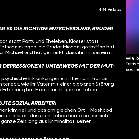
434 Videos
AR ES DIE RICHTIGE ENTSCHEIDUNG, BRUDER
ibat statt Party und Eheleben, Kloster statt
 Entscheidungen, die Bruder Michael getroffen hat.
ur Michael und hat gemerkt, dass ihm in seinem
 wieso hat er sich so entschieden? Wie wird man
Wie k
e Aufgaben? Oleg besucht Bruder Michael und will
Fetis
 DEPRESSIONEN? UNTERWEGS MIT DER MUT-
 von den Ansichten der Kirche? Was ist das
suche
ines Mönchs? Und was denkt Michael über sein
ind psychische Erkrankungen ein Thema in Franzis
f all diese Fragen sucht Oleg Antworten – in
iterlebt, wie ihr Vater mit einer bipolaren Störung
g.
 Erfahrung hat Franzi für ihr ganzes Leben
 deshalb psychische Krankheiten sichtbarer machen
r aufs Fahrrad! Als ehrenamtliche Tourleiterin der
EUTE SOZIALARBEITER!
fährt Franzi durch Deutschland, mit dabei:
üher kriminell und das am gleichen Ort – Mashood
ige, die so Aufmerksamkeit und Unterstützung
äumen lassen, dass sein Leben heute so aussieht.
wieder gibt es Stopps, um um Menschen in
ganze Zeit lang aus Kriminalität, seiner
uklären oder mitzunehmen. Oleg radelt einen Tag
ft über das Viertel und viel roher Gewalt. Erst ein
, welche Erfahrungen die Radler:innen gemacht
rige Konsequenz haben ihn zum Umdenken
t mitzufahren und ob das Konzept der Mut-Tour
der Kriminalität geschafft hat und wie er heute