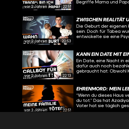
Begriffe Mama und Papa?
vor 2 Jahren
22:51
Sie ist trans* und hat v
Heute spricht sie wieder
sich ihre Einstellung z
ZWISCHEN REALITÄT 
Gedanken sie und ihre F
Die Geburt der eigenen K
gemacht haben.
sein. Doch für Tabea wu
entwickelte sie eine Ps
vor 2 Jahren
20:53
brauchen, ist Tabea nich
Familie die Zukunft vor
verschwimmen, erzählt a
KANN EIN DATE MIT E
beiden über die Entscheid
Ein Date, eine Nacht in
wie es sich anfühlt, we
dafür auch noch bezahle
gefangen ist.
gebraucht hat: Obwohl Ka
vor 2 Jahren
22:13
und Berührungen. Da sie
jahrelang nicht zulassen
besseres Gefühl und hilf
EHRENMORD: MEIN LEB
wertzuschätzen. Bei dies
“Wenn du dieses Haus ver
gesamte Nacht) dabei se
du tot.” Das hat Azadiyas
kam, wie es für Ben Nor
Vater hat sie täglich ges
Ben Nordmann Kascha hil
vor 2 Jahren
22:51
umgebracht, sagt sie. Sc
nur eine Lösung: Sie mus
den Zwängen ihrer Religi
DEVOTEE & AMELO: W
möchte, aber das von ihr