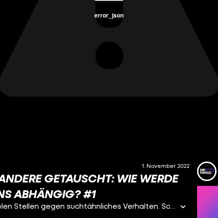
error_json
1. November 2022
 ANDERE GETAUSCHT: WIE WERDE
UNS ABHÄNGIG? #1
Alkohol, Klamotten, Essstörung –Maxi kämpft an vielen Stellen gegen suchtähnliches Verhalten. Schon seit dem Kindergarten hat sie das Gefühl, nicht frei über sich selbst und ihren Körper entscheiden zu können. Zu stark ist der Suchtdruck, der versucht Maxis innere Leere zu füllen. Mehrere Klinikaufenthalte haben nicht den gewünschten Effekt gehabt, jetzt darf sie an einem Projekt zur Impulskontrolle von Suchtkranken teilnehmen. Das Besondere: Maxi sieht, wie ihr Gehirn auf Bilder von Alkohol reagiert. Ob sie es schafft, aktiv dagegen zu steuern und stärker ist als ihr Suchtdruck?