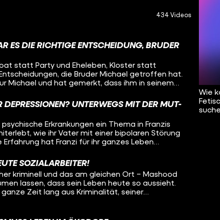
434 Videos
AR ES DIE RICHTIGE ENTSCHEIDUNG, BRUDER
ibat statt Party und Eheleben, Kloster statt
 Entscheidungen, die Bruder Michael getroffen hat.
ur Michael und hat gemerkt, dass ihm in seinem
 wieso hat er sich so entschieden? Wie wird man
Wie k
e Aufgaben? Oleg besucht Bruder Michael und will
Fetis
 DEPRESSIONEN? UNTERWEGS MIT DER MUT-
 von den Ansichten der Kirche? Was ist das
suche
ines Mönchs? Und was denkt Michael über sein
ind psychische Erkrankungen ein Thema in Franzis
f all diese Fragen sucht Oleg Antworten – in
iterlebt, wie ihr Vater mit einer bipolaren Störung
g.
 Erfahrung hat Franzi für ihr ganzes Leben
 deshalb psychische Krankheiten sichtbarer machen
r aufs Fahrrad! Als ehrenamtliche Tourleiterin der
EUTE SOZIALARBEITER!
fährt Franzi durch Deutschland, mit dabei:
üher kriminell und das am gleichen Ort – Mashood
ige, die so Aufmerksamkeit und Unterstützung
äumen lassen, dass sein Leben heute so aussieht.
wieder gibt es Stopps, um um Menschen in
ganze Zeit lang aus Kriminalität, seiner
uklären oder mitzunehmen. Oleg radelt einen Tag
ft über das Viertel und viel roher Gewalt. Erst ein
, welche Erfahrungen die Radler:innen gemacht
rige Konsequenz haben ihn zum Umdenken
t mitzufahren und ob das Konzept der Mut-Tour
der Kriminalität geschafft hat und wie er heute