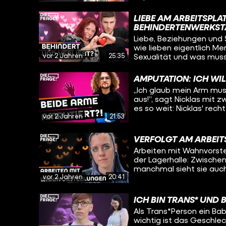
denn Pamina sieht Sexua
Traumberuf geht es oft 
LIEBE AM ARBEITSPL
weiß, dass ihr Beruf sti
BEHINDERTENWERKST
auch mal Probleme beko
Liebe, Beziehungen und S
so cool finden. Oleg tri
wie lieben eigentlich M
Lukas*. Wie gut werden 
vor 2 Jahren
25:35
Sexualität und was muss
beim ersten Treffen ge
besucht deshalb eine We
verlassen?
erfährt er bei einem Wo
AMPUTATION: ICH WIL
funktionieren, wie die 
„Ich glaub mein Arm mus
man richtig flirtet.
aus!”, sagt Nicklas mit z
es so weit: Nicklas' rech
vor 2 Jahren
21:53
Schmerzsyndrom, was se
Oleg erfährt wie es Nic
amputiert werden soll, w
VERFOLGT AM ARBEIT
und warum er trotz allem optimistisch bl
Arbeiten mit Wahnvorstel
09:18 sind Bilder von Nic
der Lagerhalle: Zwische
manchmal sieht sie auch
vor 2 Jahren
20:41
einer Person zu erkennen
sich selbst einordnen: Wi
wird durch die Schizophr
ICH BIN TRANS* UND 
der Arbeit und spricht m
Als Trans*Person ein B
Annika so zu arbeiten un
wichtig ist das Geschlec
überfordern?