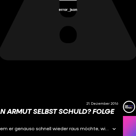
error_json
21. Dezember 2016
AN ARMUT SELBST SCHULD? FOLGE
Dave ist arm und lebt im Obdachlosenheim - aus dem er genauso schnell wieder raus möchte, wie er reingeraten ist. Aber eine Wohnung finden für 350 Euro warm, ohne Job und mit einer Problem-Biografie: Geht das überhaupt? Folge 1 der Frage "Ist man an Armut selbst schuld?", die Michael sich letzten Sommer gestellt hat.Zu Folge 2 geht's hier lang: https://youtu.be/XtEChRb9Rc0 Folgt mir auch auf Facebook: https://www.facebook.com/DieFrage/