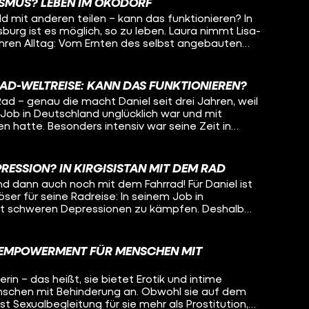
eicht kann Oleg auch noch selber etwas mitnehmen
ISMUS? LEBEN IM ÖKODORF
nserfahrung Jugendlichen zu helfen, das will Lisa-
ng mit psychisch Erkrankten.
d mit anderen teilen – kann das funktionieren? In
den. Dafür begeben sich die beiden zusammen auf
urg ist es möglich, so zu leben. Laura nimmt Lisa-
ngenheit, in ihrem gemeinsamen Heimatort und
 ihren Alltag: Vom Ernten des selbst angebauten
ben so unterschiedlich verlaufen konnten.
n mit der ganzen Kommune bis hin zum
ue Anschaffungen. Denn: Hier passiert nichts ohne
 sich beispielsweise mit dem gemeinsamen Geld
RAD-WELTREISE: KANN DAS FUNKTIONIEREN?
nn muss das besprochen werden.
ad – genau die macht Daniel seit drei Jahren, weil
-Job in Deutschland unglücklich war und mit
 hatte. Besonders intensiv war seine Zeit in
schen, nette Begegnungen – aber auch Armut und
e geht man damit um, wenn so viel Leid sieht? Wie
 wie kann man das alles verarbeiten, wenn man
RESSION? IN KIRGISISTAN MIT DEM RAD
 ist, weil man ständig von allen belagert wird? Oleg
und dann auch noch mit dem Fahrrad! Für Daniel ist
tan und begleitet ihn ein Stück auf seiner Radreise um
ser für seine Radreise: In seinem Job in
n, wie Daniel mit den Herausforderungen auf seiner
it schweren Depressionen zu kämpfen. Deshalb
ression umgeht. Auch Liebe hat auf der Reise
hren sein sicheres Leben komplett beendet und
e gespielt... Was macht das mit einem, wenn man
enteuer statt Sicherheit. Flüchtet er damit
 sich während dem Reisen verliebt? Bleibt Daniel für
Wie geht es ihm in diesem ganz anderen Leben?
 Frau oder geht die Reise für ihn weiter?
D EMPOWERMENT FÜR MENSCHEN MIT
istan und will wissen, ob es Daniel heute besser geht
n auf dem Fahrrad auch vorstellen könnte?
rin – das heißt, sie bietet Erotik und intime
nschen mit Behinderung an. Obwohl sie auf dem
 ist Sexualbegleitung für sie mehr als Prostitution,