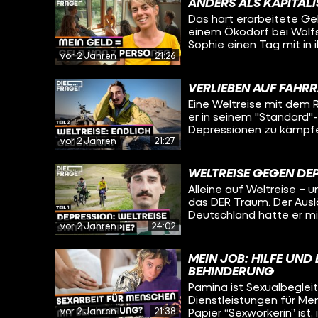
funktioniert. Und viell
ANDERS ALS KAPITAL
versucht mit seiner Lebe
für seinen eigenen Umga
Das hart erarbeitete Gel
Sophie heute herausfin
einem Ökodorf bei Wolfsb
eine Reise in die Verga
Sophie einen Tag mit in
fragen sich, wie ihre Le
vor 2 Jahren
21:26
Salats über Mittagesse
Diskussionskreis über ne
Absprache. Jemand will
VERLIEBEN AUF FAHR
ein Fahrrad kaufen? Da
Eine Weltreise mit dem R
er in seinem "Standard"
Depressionen zu kämpfen
vor 2 Jahren
21:27
Afghanistan. Viele Men
unterdrückte Frauen. Wi
reagiert man darauf und
WELTREISE GEGEN DEP
nie Ruhe hat und alleine
Alleine auf Weltreise – 
trifft Daniel in Kirgisis
das DER Traum. Der Auslö
die Welt, um zu erfahre
Deutschland hatte er m
Weltreise gegen die Dep
vor 2 Jahren
24:02
hat er für über deri Ja
bereits eine große Roll
radelt seitdem um die Welt - Ab
ständig auf Tour ist und
vor seiner Depression? 
die Liebe am Ort bei der
MEIN JOB: HILFE UN
Oleg trifft ihn in Kirgis
BEHINDERUNG
und ob er sich das Lebe
Pamina ist Sexualbegleite
Dienstleistungen für Me
vor 2 Jahren
21:38
Papier “Sexworkerin” ist,