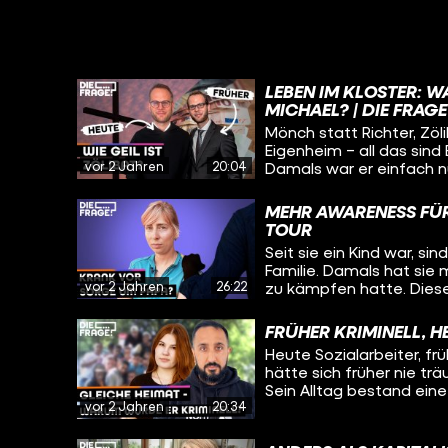
LEBEN IM KLOSTER: W
MICHAEL? | DIE FRAGE
Mönch statt Richter, Zöl
Eigenheim – all das sind
vor 2 Jahren
20:04
Damals war er einfach n
Leben etwas fehlt. Aber
Mönch und was sind sein
MEHR AWARENESS FÜR
auch wissen: Was hält er
TOUR
Schwierigste im Leben e
Seit sie ein Kind war, s
nicht gelebtes Leben? Au
Familie. Damals hat sie m
einem Kloster in Würzbur
vor 2 Jahren
26:22
zu kämpfen hatte. Diese
geprägt. Heute will sie
– und schwingt sich dafü
FRÜHER KRIMINELL, H
sogenannten “Mut-Tour” 
Heute Sozialarbeiter, fr
Betroffene und Angehör
hätte sich früher nie tr
sammeln wollen. Immer 
Sein Alltag bestand eine 
Städten und Orten aufz
vor 2 Jahren
20:34
Jugendgang, der Herrscha
lang mit und will wissen
Unfall und dessen trau
haben, was sie motivier
gebracht. Wie er es aus 