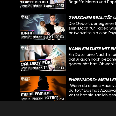
Begriffe Mama und Papa?
vor 2 Jahren
22:51
Sie ist trans* und hat v
Heute spricht sie wieder
sich ihre Einstellung z
ZWISCHEN REALITÄT 
Gedanken sie und ihre F
Die Geburt der eigenen K
gemacht haben.
sein. Doch für Tabea wu
entwickelte sie eine Ps
vor 2 Jahren
20:53
brauchen, ist Tabea nich
Familie die Zukunft vor
verschwimmen, erzählt a
KANN EIN DATE MIT E
beiden über die Entscheid
Ein Date, eine Nacht in
wie es sich anfühlt, we
dafür auch noch bezahle
gefangen ist.
gebraucht hat: Obwohl Ka
vor 2 Jahren
22:13
und Berührungen. Da sie
jahrelang nicht zulassen
besseres Gefühl und hilf
EHRENMORD: MEIN LEB
wertzuschätzen. Bei dies
“Wenn du dieses Haus ver
gesamte Nacht) dabei se
du tot.” Das hat Azadiyas
kam, wie es für Ben Nor
Vater hat sie täglich ges
Ben Nordmann Kascha hil
vor 2 Jahren
22:51
umgebracht, sagt sie. Sc
nur eine Lösung: Sie mus
den Zwängen ihrer Religi
DEVOTEE & AMELO: W
möchte, aber das von ihr