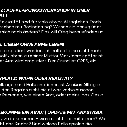
lität als menschliches Grundbedürfnis. Bei ihrem
auch einfach um Körperkontakt und Kuscheln. Sie
ATZ: AUFKLÄRUNGSWORKSHOP IN EINER
gmatisiert ist und erwartet, dass sie irgendwann
ATT
mmen könnte – weil andere Leute den Job nicht
exualität sind für viele etwas Alltägliches. Doch
fft heute Pamina und den im Rollstuhl sitzenden
enschen mit Behinderung? Wissen sie genug über
sich die beiden verstehen, wie weit werden sie
 sich noch ändern? Das will Oleg herausfinden und
hen und wann muss Oleg vielleicht sogar den Raum
rkstatt für Menschen mit Behinderung. Dort
rkshop, wie Beziehungen am Arbeitsplatz
L LIEBER OHNE ARME LEBEN!
Menschen dort aufgeklärt werden und sogar wie
s amputiert werden, ich halte das so nicht mehr
wölf Jahren zu seiner Mutter. Vier Jahre später ist
ter Arm wird amputiert. Der Grund ist CRPS, ein
in Leben nach einem Unfall für immer verändert.
klas heute geht, warum auch sein anderer Arm bald
ie er versucht, mit der Situation klarzukommen
SPLATZ: WAHN ODER REALITÄT?
eibt. Hinweis: Von Minute 08:00 bis
lungen und Halluzinationen ist Annikas Alltag in
klas' Hand zu sehen.
n den Regalen sieht sie etwas vorbeihuschen,
 Personen, wie einen Arzt, oder meint, das Gesicht
, die sie kontrolliert. Jeden Tag muss Annika für
rd sie wirklich verfolgt? Was ist Realität und was
enie verursacht? Lisa-Sophie begleitet Annika bei
BEKOMME EIN KIND! | UPDATE MIT ANASTASIA
it ihr über die Wahnvorstellungen. Wie schafft es
aby zu bekommen – was macht das mit einem? Wie
d was hilft ihr, wenn Situationen sie komplett
ht des Kindes? Und welche Rolle spielen die