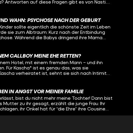
 Antworten auf diese Fragen gibt es von Nasti.
or drei Jahren ihre Geschlechtsangleichung bereut.
 mit Lisa-Sophie: Über ihre eigene Entwicklung, wie
um Eltern-werden verändert hat und welche
UND WAHN: PSYCHOSE NACH DER GEBURT
reundin sich schon über ihr ungeborenes Baby
inder sollte eigentlich die schönste Zeit im Leben
rde sie zum Albtraum: Kurz nach der Entbindung
ychose. Während die Babys dringend ihre Mama
t wiederzuerkennen, glaubt zeitreisen oder ihrer
hersagen zu können. Wirklichkeit und Wahn
uch Tabeas Schwester Jelle. Oleg spricht mit den
INEM CALLBOY MEINE EHE RETTEN?
ung, Tabea in die Klinik zu bringen und will wissen,
 einem Hotel, mit einem fremden Mann – und ihn
nn man in den eigenen Wahnvorstellungen
n. Für Kascha* ist es genau das, was sie
scha verheiratet ist, sehnt sie sich nach Intimität
 mit ihrem Körper struggelt, konnte Kascha das
. Callboy Ben Nordmann gibt ihr Stück für Stück ein
t ihr dabei, ihren Körper zu akzeptieren und
EN IN ANGST VOR MEINER FAMILIE
em all-night-long-Date darf Lisa-Sophie (fast die
lässt, bist du nicht mehr meine Tochter! Dann bist
in und erfährt, wie Kascha auf die Callboy-Idee
 Mutter zu ihr gesagt, erzählt die junge Frau. Ihr
dmann ist als Callboy zu arbeiten und wie genau
chlagen, ihr Onkel hat für “die Ehre” ihre Cousine
ft, in einer so intimen Atmosphäre einen
hlichtweg: ein Femizid. Für Azadiya gab es daher
gesünderen Zugang zu ihrem Körper zu finden. *Name geändert
s fliehen, sie muss weg von ihrer Familie. Weg aus
on und Kultur und dem Leben, das sie nicht leben
IR STEHEN AUF MENSCHEN MIT BEHINDERUNG!
 verlangt wird zu leben... Auch wenn das für sie