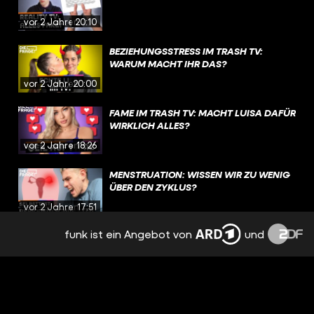
vor 2 Jahren
20:10
BEZIEHUNGSSTRESS IM TRASH TV:
WARUM MACHT IHR DAS?
vor 2 Jahren
20:00
FAME IM TRASH TV: MACHT LUISA DAFÜR
WIRKLICH ALLES?
vor 2 Jahren
18:26
MENSTRUATION: WISSEN WIR ZU WENIG
ÜBER DEN ZYKLUS?
vor 2 Jahren
17:51
funk ist ein Angebot von
und
EMOTIONEN, TRENNUNG,
NERVENZUSAMMENBRUCH: PMS
BESTIMMT MEINEN ALLTAG
vor 2 Jahren
15:09
NACH TRENNUNG: FREUNDSCHAFT MIT
DEM EX? | REAL TALK