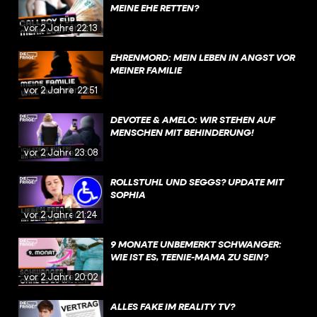
MEINE EHE RETTEN?
vor 2 Jahren
22:13
EHRENMORD: MEIN LEBEN IN ANGST VOR
MEINER FAMILIE
vor 2 Jahren
22:51
DEVOTEE & AMELO: WIR STEHEN AUF
MENSCHEN MIT BEHINDERUNG!
vor 2 Jahren
23:08
ROLLSTUHL UND SEGGS? UPDATE MIT
SOPHIA
vor 2 Jahren
21:24
9 MONATE UNBEMERKT SCHWANGER:
WIE IST ES, TEENIE-MAMA ZU SEIN?
vor 2 Jahren
20:02
ALLES FAKE IM REALITY TV?