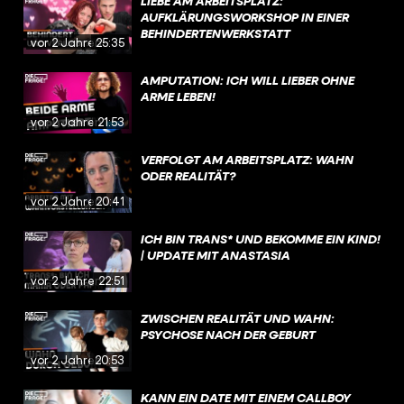
LIEBE AM ARBEITSPLATZ:
AUFKLÄRUNGSWORKSHOP IN EINER
BEHINDERTENWERKSTATT
vor 2 Jahren
25:35
AMPUTATION: ICH WILL LIEBER OHNE
ARME LEBEN!
vor 2 Jahren
21:53
VERFOLGT AM ARBEITSPLATZ: WAHN
ODER REALITÄT?
vor 2 Jahren
20:41
ICH BIN TRANS* UND BEKOMME EIN KIND!
| UPDATE MIT ANASTASIA
vor 2 Jahren
22:51
ZWISCHEN REALITÄT UND WAHN:
PSYCHOSE NACH DER GEBURT
vor 2 Jahren
20:53
KANN EIN DATE MIT EINEM CALLBOY