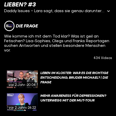
LIEBEN? #3
Daddy Issues – Lara sagt, dass sie genau darunter leidet. Für sie bedeutet das, dass sie zu wenig Aufmerksamkeit und emotionale Nähe von ihrem Papa bekommen hat und ihr “Vaterkomplex” sich zeigt, indem sie sich diese Aufmerksamkeit auf anderem Wege holt. Laras Vater hat nach der Scheidung der Eltern angefangen sich immer mehr von ihr zu distanzieren, wodurch sich ihre Beziehung stark verschlechtert hat. Der Drang nach Aufmerksamkeit, ihre Depressionen und die Suche nach Nähe haben deshalb schnell zugenommen – und damals war Lara erst 14 und die Situation ist komplett eskaliert.
DIE FRAGE
Wie komme ich mit dem Tod klar? Was ist geil an
Fetischen? Lisa-Sophies, Olegs und Franks Reportagen
suchen Antworten und stellen besondere Menschen
vor.
434 Videos
LEBEN IM KLOSTER: WAR ES DIE RICHTIGE
ENTSCHEIDUNG, BRUDER MICHAEL? | DIE
FRAGE
vor 2 Jahren
20:04
MEHR AWARENESS FÜR DEPRESSIONEN?
UNTERWEGS MIT DER MUT-TOUR
vor 2 Jahren
26:22