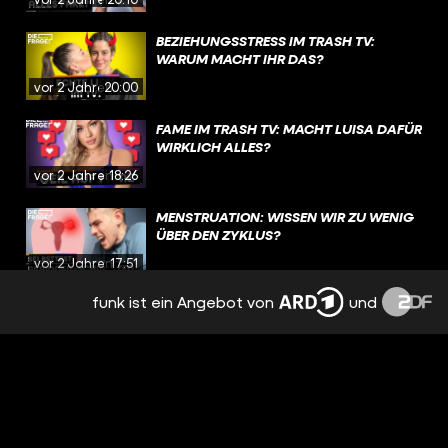
BEZIEHUNGSSTRESS IM TRASH TV:
WARUM MACHT IHR DAS?
vor 2 Jahren
20:00
FAME IM TRASH TV: MACHT LUISA DAFÜR
WIRKLICH ALLES?
vor 2 Jahren
18:26
MENSTRUATION: WISSEN WIR ZU WENIG
ÜBER DEN ZYKLUS?
vor 2 Jahren
17:51
funk ist ein Angebot von
und
EMOTIONEN, TRENNUNG,
NERVENZUSAMMENBRUCH: PMS
BESTIMMT MEINEN ALLTAG
vor 2 Jahren
15:09
NACH TRENNUNG: FREUNDSCHAFT MIT
DEM EX? | REAL TALK
vor 2 Jahren
19:12