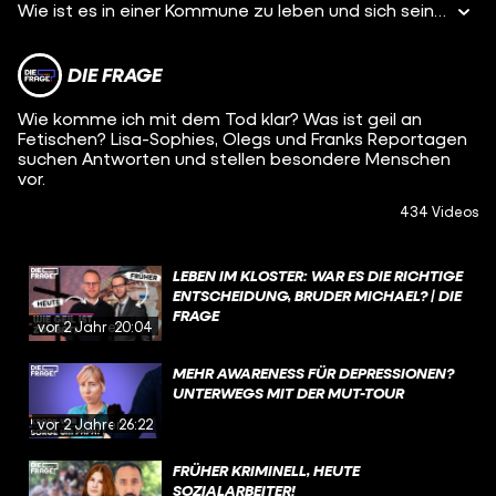
Wie ist es in einer Kommune zu leben und sich sein Geld mit allen zu teilen? Ich treffe heute Leute, die genau so leben und ich möchte herausfinden, wie das genau funktioniert und wieso sie sich für das Leben in einer Kommune entschieden haben.
DIE FRAGE
Wie komme ich mit dem Tod klar? Was ist geil an
Fetischen? Lisa-Sophies, Olegs und Franks Reportagen
suchen Antworten und stellen besondere Menschen
vor.
434 Videos
LEBEN IM KLOSTER: WAR ES DIE RICHTIGE
ENTSCHEIDUNG, BRUDER MICHAEL? | DIE
FRAGE
vor 2 Jahren
20:04
MEHR AWARENESS FÜR DEPRESSIONEN?
UNTERWEGS MIT DER MUT-TOUR
vor 2 Jahren
26:22
FRÜHER KRIMINELL, HEUTE
SOZIALARBEITER!