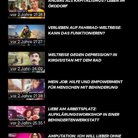
ANDERS ALS KAPITALISMUS? LEBEN IM
ÖKODORF
vor 2 Jahren
21:26
VERLIEBEN AUF FAHRRAD-WELTREISE:
KANN DAS FUNKTIONIEREN?
vor 2 Jahren
21:27
WELTREISE GEGEN DEPRESSION? IN
KIRGISISTAN MIT DEM RAD
vor 2 Jahren
24:02
MEIN JOB: HILFE UND EMPOWERMENT
FÜR MENSCHEN MIT BEHINDERUNG
vor 2 Jahren
21:38
LIEBE AM ARBEITSPLATZ:
AUFKLÄRUNGSWORKSHOP IN EINER
BEHINDERTENWERKSTATT
vor 2 Jahren
25:35
AMPUTATION: ICH WILL LIEBER OHNE