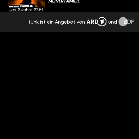
MEINER FAMILIE
vor 2 Jahren
22:51
funk ist ein Angebot von
und
DEVOTEE & AMELO: WIR STEHEN AUF
MENSCHEN MIT BEHINDERUNG!
vor 2 Jahren
23:08
ROLLSTUHL UND SEGGS? UPDATE MIT
SOPHIA
vor 2 Jahren
21:24
9 MONATE UNBEMERKT SCHWANGER:
WIE IST ES, TEENIE-MAMA ZU SEIN?
vor 2 Jahren
20:02
ALLES FAKE IM REALITY TV?
vor 2 Jahren
20:10
BEZIEHUNGSSTRESS IM TRASH TV:
WARUM MACHT IHR DAS?