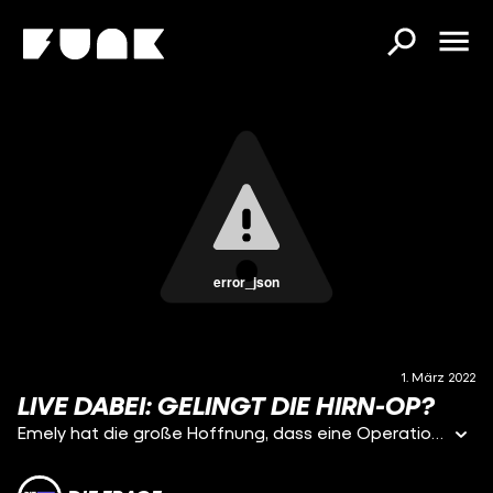
error_json
1. März 2022
LIVE DABEI: GELINGT DIE HIRN-OP?
Emely hat die große Hoffnung, dass eine Operation an ihrem Gehirn ihre Zwangsstörung deutlich abschwächen und ihr ein normales Leben ermöglichen wird. Dafür werden ihr Elektroden in das Gehirn eingesetzt - ein nicht ungefährlicher Eingriff, bei dem alles millimetergenau passen muss. Vor dem Eingriff muss Emely noch eine optische Hürde nehmen: Ihre Haare kommen ab. Lisa-Sophie ist bei den Vorbereitungen und der Operation dabei und kann Emely bei diesem Meilenstein begleiten.