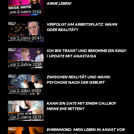
ARME LEBEN!
vor 2 Jahren
21:53
VERFOLGT AM ARBEITSPLATZ: WAHN
ODER REALITÄT?
vor 2 Jahren
20:41
ICH BIN TRANS* UND BEKOMME EIN KIND!
| UPDATE MIT ANASTASIA
vor 2 Jahren
22:51
ZWISCHEN REALITÄT UND WAHN:
PSYCHOSE NACH DER GEBURT
vor 2 Jahren
20:53
KANN EIN DATE MIT EINEM CALLBOY
MEINE EHE RETTEN?
vor 2 Jahren
22:13
EHRENMORD: MEIN LEBEN IN ANGST VOR