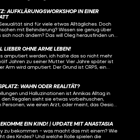
lität als menschliches Grundbedürfnis. Bei ihrem
auch einfach um Körperkontakt und Kuscheln. Sie
ATZ: AUFKLÄRUNGSWORKSHOP IN EINER
gmatisiert ist und erwartet, dass sie irgendwann
ATT
mmen könnte – weil andere Leute den Job nicht
exualität sind für viele etwas Alltägliches. Doch
fft heute Pamina und den im Rollstuhl sitzenden
enschen mit Behinderung? Wissen sie genug über
sich die beiden verstehen, wie weit werden sie
 sich noch ändern? Das will Oleg herausfinden und
hen und wann muss Oleg vielleicht sogar den Raum
rkstatt für Menschen mit Behinderung. Dort
rkshop, wie Beziehungen am Arbeitsplatz
L LIEBER OHNE ARME LEBEN!
Menschen dort aufgeklärt werden und sogar wie
s amputiert werden, ich halte das so nicht mehr
wölf Jahren zu seiner Mutter. Vier Jahre später ist
ter Arm wird amputiert. Der Grund ist CRPS, ein
in Leben nach einem Unfall für immer verändert.
klas heute geht, warum auch sein anderer Arm bald
ie er versucht, mit der Situation klarzukommen
SPLATZ: WAHN ODER REALITÄT?
eibt. Hinweis: Von Minute 08:00 bis
lungen und Halluzinationen ist Annikas Alltag in
klas' Hand zu sehen.
n den Regalen sieht sie etwas vorbeihuschen,
 Personen, wie einen Arzt, oder meint, das Gesicht
, die sie kontrolliert. Jeden Tag muss Annika für
rd sie wirklich verfolgt? Was ist Realität und was
enie verursacht? Lisa-Sophie begleitet Annika bei
BEKOMME EIN KIND! | UPDATE MIT ANASTASIA
it ihr über die Wahnvorstellungen. Wie schafft es
aby zu bekommen – was macht das mit einem? Wie
d was hilft ihr, wenn Situationen sie komplett
ht des Kindes? Und welche Rolle spielen die