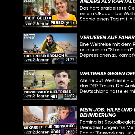
funktioniert. Und viell
ANDERS ALS KAPITAL
versucht mit seiner Lebe
für seinen eigenen Umga
Das hart erarbeitete Gel
Sophie heute herausfin
einem Ökodorf bei Wolfsb
eine Reise in die Verga
Sophie einen Tag mit in
fragen sich, wie ihre Le
vor 2 Jahren
21:26
Salats über Mittagesse
Diskussionskreis über ne
Absprache. Jemand will
VERLIEBEN AUF FAHR
ein Fahrrad kaufen? Da
Eine Weltreise mit dem R
er in seinem "Standard"
Depressionen zu kämpfen
vor 2 Jahren
21:27
Afghanistan. Viele Men
unterdrückte Frauen. Wi
reagiert man darauf und
WELTREISE GEGEN DEP
nie Ruhe hat und alleine
Alleine auf Weltreise – 
trifft Daniel in Kirgisis
das DER Traum. Der Auslö
die Welt, um zu erfahre
Deutschland hatte er m
Weltreise gegen die Dep
vor 2 Jahren
24:02
hat er für über deri Ja
bereits eine große Roll
radelt seitdem um die Welt - Ab
ständig auf Tour ist und
vor seiner Depression? 
die Liebe am Ort bei der
MEIN JOB: HILFE UN
Oleg trifft ihn in Kirgis
BEHINDERUNG
und ob er sich das Lebe
Pamina ist Sexualbegleite
Dienstleistungen für Me
vor 2 Jahren
21:38
Papier “Sexworkerin” ist,