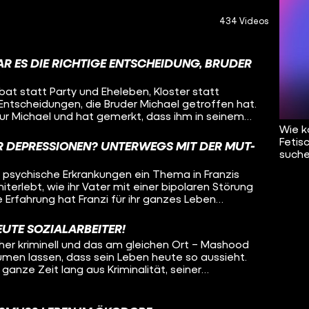
434 Videos
AR ES DIE RICHTIGE ENTSCHEIDUNG, BRUDER
ibat statt Party und Eheleben, Kloster statt
 Entscheidungen, die Bruder Michael getroffen hat.
ur Michael und hat gemerkt, dass ihm in seinem
 wieso hat er sich so entschieden? Wie wird man
Wie k
e Aufgaben? Oleg besucht Bruder Michael und will
Fetis
 DEPRESSIONEN? UNTERWEGS MIT DER MUT-
 von den Ansichten der Kirche? Was ist das
suche
ines Mönchs? Und was denkt Michael über sein
ind psychische Erkrankungen ein Thema in Franzis
f all diese Fragen sucht Oleg Antworten – in
iterlebt, wie ihr Vater mit einer bipolaren Störung
g.
 Erfahrung hat Franzi für ihr ganzes Leben
 deshalb psychische Krankheiten sichtbarer machen
r aufs Fahrrad! Als ehrenamtliche Tourleiterin der
EUTE SOZIALARBEITER!
fährt Franzi durch Deutschland, mit dabei:
üher kriminell und das am gleichen Ort – Mashood
ige, die so Aufmerksamkeit und Unterstützung
äumen lassen, dass sein Leben heute so aussieht.
wieder gibt es Stopps, um um Menschen in
ganze Zeit lang aus Kriminalität, seiner
uklären oder mitzunehmen. Oleg radelt einen Tag
ft über das Viertel und viel roher Gewalt. Erst ein
, welche Erfahrungen die Radler:innen gemacht
rige Konsequenz haben ihn zum Umdenken
t mitzufahren und ob das Konzept der Mut-Tour
der Kriminalität geschafft hat und wie er heute