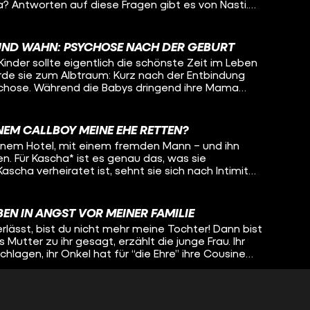
 Antworten auf diese Fragen gibt es von Nasti.
or drei Jahren ihre Geschlechtsangleichung bereut.
 mit Lisa-Sophie: Über ihre eigene Entwicklung, wie
um Eltern-werden verändert hat und welche
UND WAHN: PSYCHOSE NACH DER GEBURT
reundin sich schon über ihr ungeborenes Baby
inder sollte eigentlich die schönste Zeit im Leben
rde sie zum Albtraum: Kurz nach der Entbindung
ychose. Während die Babys dringend ihre Mama
t wiederzuerkennen, glaubt zeitreisen oder ihrer
hersagen zu können. Wirklichkeit und Wahn
uch Tabeas Schwester Jelle. Oleg spricht mit den
INEM CALLBOY MEINE EHE RETTEN?
ung, Tabea in die Klinik zu bringen und will wissen,
 einem Hotel, mit einem fremden Mann – und ihn
nn man in den eigenen Wahnvorstellungen
n. Für Kascha* ist es genau das, was sie
scha verheiratet ist, sehnt sie sich nach Intimität
 mit ihrem Körper struggelt, konnte Kascha das
. Callboy Ben Nordmann gibt ihr Stück für Stück ein
t ihr dabei, ihren Körper zu akzeptieren und
EN IN ANGST VOR MEINER FAMILIE
em all-night-long-Date darf Lisa-Sophie (fast die
lässt, bist du nicht mehr meine Tochter! Dann bist
in und erfährt, wie Kascha auf die Callboy-Idee
 Mutter zu ihr gesagt, erzählt die junge Frau. Ihr
dmann ist als Callboy zu arbeiten und wie genau
chlagen, ihr Onkel hat für “die Ehre” ihre Cousine
ft, in einer so intimen Atmosphäre einen
hlichtweg: ein Femizid. Für Azadiya gab es daher
gesünderen Zugang zu ihrem Körper zu finden. *Name geändert
s fliehen, sie muss weg von ihrer Familie. Weg aus
on und Kultur und dem Leben, das sie nicht leben
IR STEHEN AUF MENSCHEN MIT BEHINDERUNG!
 verlangt wird zu leben... Auch wenn das für sie