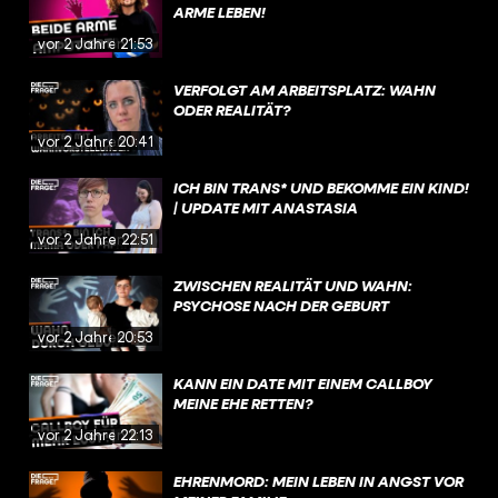
ARME LEBEN!
vor 2 Jahren
21:53
VERFOLGT AM ARBEITSPLATZ: WAHN
ODER REALITÄT?
vor 2 Jahren
20:41
ICH BIN TRANS* UND BEKOMME EIN KIND!
| UPDATE MIT ANASTASIA
vor 2 Jahren
22:51
ZWISCHEN REALITÄT UND WAHN:
PSYCHOSE NACH DER GEBURT
vor 2 Jahren
20:53
KANN EIN DATE MIT EINEM CALLBOY
MEINE EHE RETTEN?
vor 2 Jahren
22:13
EHRENMORD: MEIN LEBEN IN ANGST VOR