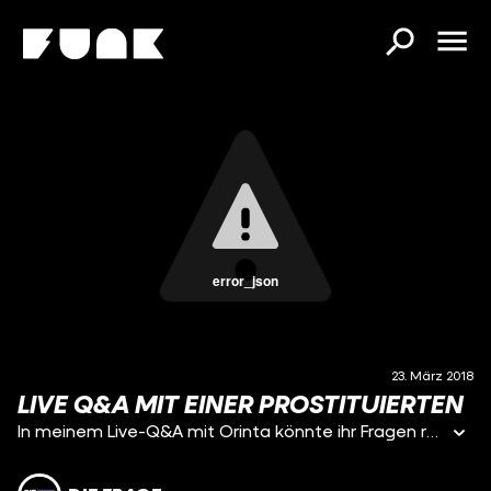
error_json
23. März 2018
LIVE Q&A MIT EINER PROSTITUIERTEN
In meinem Live-Q&A mit Orinta könnte ihr Fragen rund um die Arbeit als Prostituierte stellen und wir werden sie gemeinsam im Video beantworten! Also: Was wolltet ihr schon immer mal von einer Prostituierten wissen? Schreibt es in die Kommentare!