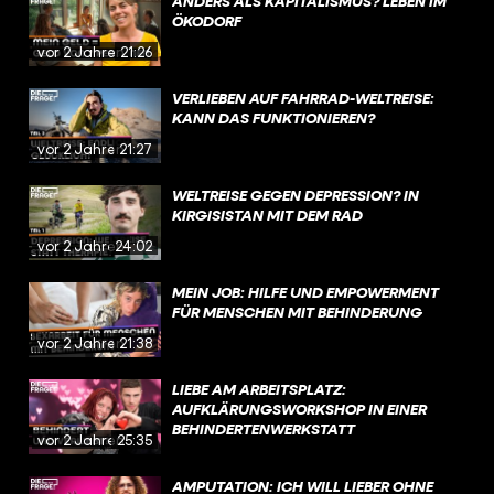
ANDERS ALS KAPITALISMUS? LEBEN IM
ÖKODORF
vor 2 Jahren
21:26
VERLIEBEN AUF FAHRRAD-WELTREISE:
KANN DAS FUNKTIONIEREN?
vor 2 Jahren
21:27
WELTREISE GEGEN DEPRESSION? IN
KIRGISISTAN MIT DEM RAD
vor 2 Jahren
24:02
MEIN JOB: HILFE UND EMPOWERMENT
FÜR MENSCHEN MIT BEHINDERUNG
vor 2 Jahren
21:38
LIEBE AM ARBEITSPLATZ:
AUFKLÄRUNGSWORKSHOP IN EINER
BEHINDERTENWERKSTATT
vor 2 Jahren
25:35
AMPUTATION: ICH WILL LIEBER OHNE