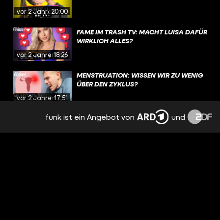
vor 2 Jahren
20:00
FAME IM TRASH TV: MACHT LUISA DAFÜR
WIRKLICH ALLES?
vor 2 Jahren
18:26
MENSTRUATION: WISSEN WIR ZU WENIG
ÜBER DEN ZYKLUS?
vor 2 Jahren
17:51
funk ist ein Angebot von
und
EMOTIONEN, TRENNUNG,
NERVENZUSAMMENBRUCH: PMS
BESTIMMT MEINEN ALLTAG
vor 2 Jahren
15:09
NACH TRENNUNG: FREUNDSCHAFT MIT
DEM EX? | REAL TALK
vor 2 Jahren
19:12
DAS RUDEL: PEINLICH ODER MÄNNLICH?