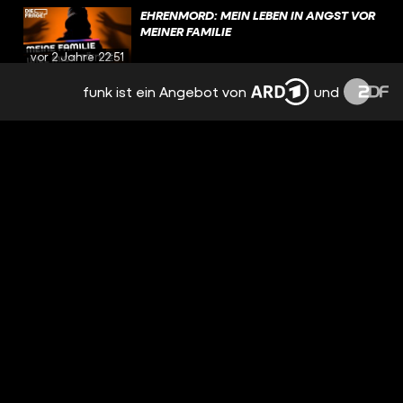
EHRENMORD: MEIN LEBEN IN ANGST VOR
MEINER FAMILIE
vor 2 Jahren
22:51
funk ist ein Angebot von
und
DEVOTEE & AMELO: WIR STEHEN AUF
MENSCHEN MIT BEHINDERUNG!
vor 2 Jahren
23:08
ROLLSTUHL UND SEGGS? UPDATE MIT
SOPHIA
vor 2 Jahren
21:24
9 MONATE UNBEMERKT SCHWANGER:
WIE IST ES, TEENIE-MAMA ZU SEIN?
vor 2 Jahren
20:02
ALLES FAKE IM REALITY TV?
vor 2 Jahren
20:10