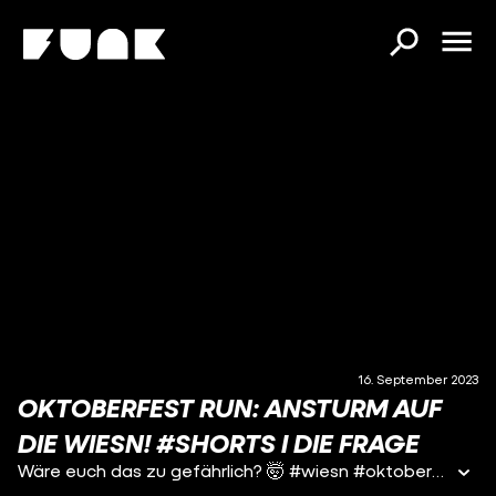
16. September 2023
OKTOBERFEST RUN: ANSTURM AUF
DIE WIESN! #SHORTS I DIE FRAGE
Wäre euch das zu gefährlich? 🤯 #wiesn #oktoberfest #oktoberfest2023 #wiesn2023 #run #running #munich #muenchen #münchen #anstich #fun #funk #diefrage