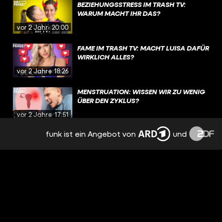
BEZIEHUNGSSTRESS IM TRASH TV:
WARUM MACHT IHR DAS?
vor 2 Jahren
20:00
FAME IM TRASH TV: MACHT LUISA DAFÜR
WIRKLICH ALLES?
vor 2 Jahren
18:26
MENSTRUATION: WISSEN WIR ZU WENIG
ÜBER DEN ZYKLUS?
vor 2 Jahren
17:51
funk ist ein Angebot von
und
EMOTIONEN, TRENNUNG,
NERVENZUSAMMENBRUCH: PMS
BESTIMMT MEINEN ALLTAG
vor 2 Jahren
15:09
NACH TRENNUNG: FREUNDSCHAFT MIT
DEM EX? | REAL TALK
vor 2 Jahren
19:12