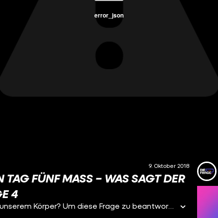
error_json
9. Oktober 2018
TAG FÜNF MASS – WAS SAGT DER A
 4
Zwei Wochen Power-Saufen – was macht das mit unserem Körper? Um diese Frage zu beantworten, habe ich mich mit Nico getroffen. Er nimmst sich jedes Jahr zum Oktoberfest Urlaub, um dort jeden Tag zu feiern – und natürlich auch richtig viel Bier zu trinken.