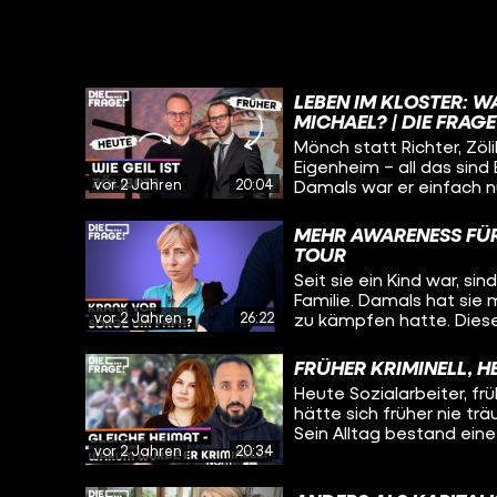
LEBEN IM KLOSTER: W
MICHAEL? | DIE FRAGE
Mönch statt Richter, Zöl
Eigenheim – all das sind
vor 2 Jahren
20:04
Damals war er einfach n
Leben etwas fehlt. Aber
Mönch und was sind sein
MEHR AWARENESS FÜR
auch wissen: Was hält er
TOUR
Schwierigste im Leben e
Seit sie ein Kind war, s
nicht gelebtes Leben? Au
Familie. Damals hat sie m
einem Kloster in Würzbur
vor 2 Jahren
26:22
zu kämpfen hatte. Diese
geprägt. Heute will sie
– und schwingt sich dafü
FRÜHER KRIMINELL, H
sogenannten “Mut-Tour” 
Heute Sozialarbeiter, fr
Betroffene und Angehör
hätte sich früher nie tr
sammeln wollen. Immer 
Sein Alltag bestand eine 
Städten und Orten aufz
vor 2 Jahren
20:34
Jugendgang, der Herrscha
lang mit und will wissen
Unfall und dessen trau
haben, was sie motivier
gebracht. Wie er es aus 