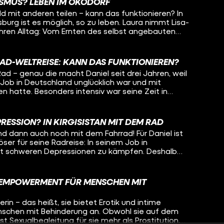
eicht kann Oleg auch noch selber etwas mitnehmen
ISMUS? LEBEN IM ÖKODORF
nserfahrung Jugendlichen zu helfen, das will Lisa-
ng mit psychisch Erkrankten.
d mit anderen teilen – kann das funktionieren? In
den. Dafür begeben sich die beiden zusammen auf
urg ist es möglich, so zu leben. Laura nimmt Lisa-
ngenheit, in ihrem gemeinsamen Heimatort und
 ihren Alltag: Vom Ernten des selbst angebauten
ben so unterschiedlich verlaufen konnten.
n mit der ganzen Kommune bis hin zum
ue Anschaffungen. Denn: Hier passiert nichts ohne
 sich beispielsweise mit dem gemeinsamen Geld
RAD-WELTREISE: KANN DAS FUNKTIONIEREN?
nn muss das besprochen werden.
ad – genau die macht Daniel seit drei Jahren, weil
-Job in Deutschland unglücklich war und mit
 hatte. Besonders intensiv war seine Zeit in
schen, nette Begegnungen – aber auch Armut und
e geht man damit um, wenn so viel Leid sieht? Wie
 wie kann man das alles verarbeiten, wenn man
RESSION? IN KIRGISISTAN MIT DEM RAD
 ist, weil man ständig von allen belagert wird? Oleg
und dann auch noch mit dem Fahrrad! Für Daniel ist
tan und begleitet ihn ein Stück auf seiner Radreise um
ser für seine Radreise: In seinem Job in
n, wie Daniel mit den Herausforderungen auf seiner
it schweren Depressionen zu kämpfen. Deshalb
ression umgeht. Auch Liebe hat auf der Reise
hren sein sicheres Leben komplett beendet und
e gespielt... Was macht das mit einem, wenn man
enteuer statt Sicherheit. Flüchtet er damit
 sich während dem Reisen verliebt? Bleibt Daniel für
Wie geht es ihm in diesem ganz anderen Leben?
 Frau oder geht die Reise für ihn weiter?
D EMPOWERMENT FÜR MENSCHEN MIT
istan und will wissen, ob es Daniel heute besser geht
n auf dem Fahrrad auch vorstellen könnte?
rin – das heißt, sie bietet Erotik und intime
nschen mit Behinderung an. Obwohl sie auf dem
 ist Sexualbegleitung für sie mehr als Prostitution,