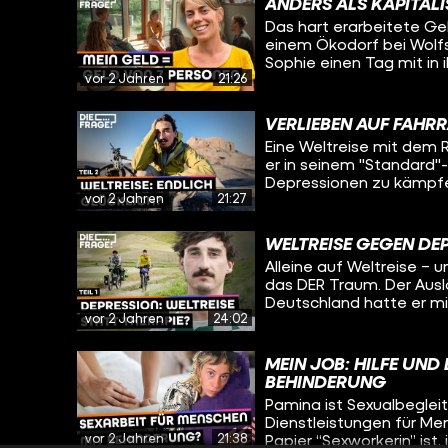
funktioniert. Und viell
ANDERS ALS KAPITAL
versucht mit seiner Lebe
für seinen eigenen Umga
Das hart erarbeitete Gel
Sophie heute herausfin
einem Ökodorf bei Wolfsb
eine Reise in die Verga
Sophie einen Tag mit in
fragen sich, wie ihre Le
vor 2 Jahren
21:26
Salats über Mittagesse
Diskussionskreis über ne
Absprache. Jemand will
VERLIEBEN AUF FAHR
ein Fahrrad kaufen? Da
Eine Weltreise mit dem R
er in seinem "Standard"
Depressionen zu kämpfen
vor 2 Jahren
21:27
Afghanistan. Viele Men
unterdrückte Frauen. Wi
reagiert man darauf und
WELTREISE GEGEN DEP
nie Ruhe hat und alleine
Alleine auf Weltreise – 
trifft Daniel in Kirgisis
das DER Traum. Der Auslö
die Welt, um zu erfahre
Deutschland hatte er m
Weltreise gegen die Dep
vor 2 Jahren
24:02
hat er für über deri Ja
bereits eine große Roll
radelt seitdem um die Welt - Ab
ständig auf Tour ist und
vor seiner Depression? 
die Liebe am Ort bei der
MEIN JOB: HILFE UN
Oleg trifft ihn in Kirgis
BEHINDERUNG
und ob er sich das Lebe
Pamina ist Sexualbegleite
Dienstleistungen für Me
vor 2 Jahren
21:38
Papier “Sexworkerin” ist,