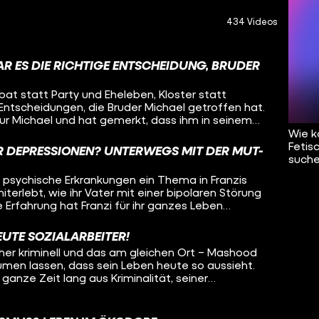
434 Videos
AR ES DIE RICHTIGE ENTSCHEIDUNG, BRUDER
ibat statt Party und Eheleben, Kloster statt
 Entscheidungen, die Bruder Michael getroffen hat.
ur Michael und hat gemerkt, dass ihm in seinem
 wieso hat er sich so entschieden? Wie wird man
Wie k
e Aufgaben? Oleg besucht Bruder Michael und will
Fetis
 DEPRESSIONEN? UNTERWEGS MIT DER MUT-
 von den Ansichten der Kirche? Was ist das
suche
ines Mönchs? Und was denkt Michael über sein
ind psychische Erkrankungen ein Thema in Franzis
f all diese Fragen sucht Oleg Antworten – in
iterlebt, wie ihr Vater mit einer bipolaren Störung
g.
 Erfahrung hat Franzi für ihr ganzes Leben
 deshalb psychische Krankheiten sichtbarer machen
r aufs Fahrrad! Als ehrenamtliche Tourleiterin der
EUTE SOZIALARBEITER!
fährt Franzi durch Deutschland, mit dabei:
üher kriminell und das am gleichen Ort – Mashood
ige, die so Aufmerksamkeit und Unterstützung
äumen lassen, dass sein Leben heute so aussieht.
wieder gibt es Stopps, um um Menschen in
ganze Zeit lang aus Kriminalität, seiner
uklären oder mitzunehmen. Oleg radelt einen Tag
ft über das Viertel und viel roher Gewalt. Erst ein
, welche Erfahrungen die Radler:innen gemacht
rige Konsequenz haben ihn zum Umdenken
t mitzufahren und ob das Konzept der Mut-Tour
der Kriminalität geschafft hat und wie er heute