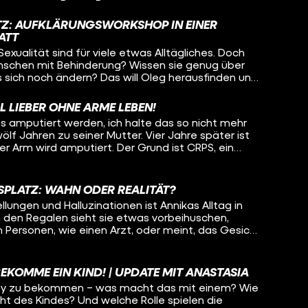
lität als menschliches Grundbedürfnis. Bei ihrem
auch einfach um Körperkontakt und Kuscheln. Sie
ATZ: AUFKLÄRUNGSWORKSHOP IN EINER
gmatisiert ist und erwartet, dass sie irgendwann
ATT
mmen könnte – weil andere Leute den Job nicht
exualität sind für viele etwas Alltägliches. Doch
fft heute Pamina und den im Rollstuhl sitzenden
enschen mit Behinderung? Wissen sie genug über
sich die beiden verstehen, wie weit werden sie
 sich noch ändern? Das will Oleg herausfinden und
hen und wann muss Oleg vielleicht sogar den Raum
rkstatt für Menschen mit Behinderung. Dort
rkshop, wie Beziehungen am Arbeitsplatz
L LIEBER OHNE ARME LEBEN!
Menschen dort aufgeklärt werden und sogar wie
s amputiert werden, ich halte das so nicht mehr
wölf Jahren zu seiner Mutter. Vier Jahre später ist
ter Arm wird amputiert. Der Grund ist CRPS, ein
in Leben nach einem Unfall für immer verändert.
klas heute geht, warum auch sein anderer Arm bald
ie er versucht, mit der Situation klarzukommen
SPLATZ: WAHN ODER REALITÄT?
eibt. Hinweis: Von Minute 08:00 bis
lungen und Halluzinationen ist Annikas Alltag in
klas' Hand zu sehen.
n den Regalen sieht sie etwas vorbeihuschen,
 Personen, wie einen Arzt, oder meint, das Gesicht
, die sie kontrolliert. Jeden Tag muss Annika für
rd sie wirklich verfolgt? Was ist Realität und was
enie verursacht? Lisa-Sophie begleitet Annika bei
BEKOMME EIN KIND! | UPDATE MIT ANASTASIA
it ihr über die Wahnvorstellungen. Wie schafft es
aby zu bekommen – was macht das mit einem? Wie
d was hilft ihr, wenn Situationen sie komplett
ht des Kindes? Und welche Rolle spielen die