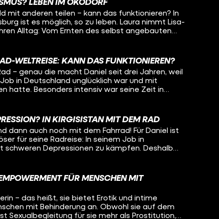
eicht kann Oleg auch noch selber etwas mitnehmen
ISMUS? LEBEN IM ÖKODORF
nserfahrung Jugendlichen zu helfen, das will Lisa-
ng mit psychisch Erkrankten.
d mit anderen teilen – kann das funktionieren? In
den. Dafür begeben sich die beiden zusammen auf
urg ist es möglich, so zu leben. Laura nimmt Lisa-
ngenheit, in ihrem gemeinsamen Heimatort und
 ihren Alltag: Vom Ernten des selbst angebauten
ben so unterschiedlich verlaufen konnten.
n mit der ganzen Kommune bis hin zum
ue Anschaffungen. Denn: Hier passiert nichts ohne
 sich beispielsweise mit dem gemeinsamen Geld
RAD-WELTREISE: KANN DAS FUNKTIONIEREN?
nn muss das besprochen werden.
ad – genau die macht Daniel seit drei Jahren, weil
-Job in Deutschland unglücklich war und mit
 hatte. Besonders intensiv war seine Zeit in
schen, nette Begegnungen – aber auch Armut und
e geht man damit um, wenn so viel Leid sieht? Wie
 wie kann man das alles verarbeiten, wenn man
RESSION? IN KIRGISISTAN MIT DEM RAD
 ist, weil man ständig von allen belagert wird? Oleg
und dann auch noch mit dem Fahrrad! Für Daniel ist
tan und begleitet ihn ein Stück auf seiner Radreise um
ser für seine Radreise: In seinem Job in
n, wie Daniel mit den Herausforderungen auf seiner
it schweren Depressionen zu kämpfen. Deshalb
ression umgeht. Auch Liebe hat auf der Reise
hren sein sicheres Leben komplett beendet und
e gespielt... Was macht das mit einem, wenn man
enteuer statt Sicherheit. Flüchtet er damit
 sich während dem Reisen verliebt? Bleibt Daniel für
Wie geht es ihm in diesem ganz anderen Leben?
 Frau oder geht die Reise für ihn weiter?
D EMPOWERMENT FÜR MENSCHEN MIT
istan und will wissen, ob es Daniel heute besser geht
n auf dem Fahrrad auch vorstellen könnte?
rin – das heißt, sie bietet Erotik und intime
nschen mit Behinderung an. Obwohl sie auf dem
 ist Sexualbegleitung für sie mehr als Prostitution,