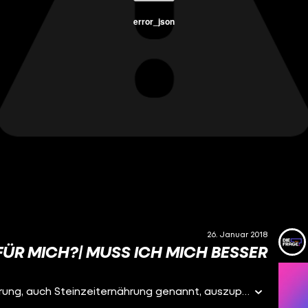
error_json
26. Januar 2018
FÜR MICH?| MUSS ICH MICH BESSER
Ich habe den Tipp bekommen mal die Paleo-Ernährung, auch Steinzeiternährung genannt, auszuprobieren. Dabei geht es darum, sich an der ursprünglichen Ernährung der Jäger und Sammler zu orientieren. Klingt verrückt, oder? Denn wir leben ja nicht mehr in der Steinzeit und ursprüngliche Lebensmittel sind gar nicht leicht zu bekommen. Aber ich habe mich an einen Selbstversuch gewagt und fünf Tage lang versucht Paleo zu leben. Geht es mir damit wirklich besser? Und fühle ich mich echt wohler, wenn ich auf meine geliebten Nudeln und andere Kohlenhydrate verzichte?