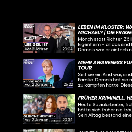
LEBEN IM KLOSTER: W
MICHAEL? | DIE FRAGE
Mönch statt Richter, Zöl
Eigenheim – all das sind
vor 2 Jahren
20:04
Damals war er einfach n
Leben etwas fehlt. Aber
Mönch und was sind sein
MEHR AWARENESS FÜR
auch wissen: Was hält er
TOUR
Schwierigste im Leben e
Seit sie ein Kind war, s
nicht gelebtes Leben? Au
Familie. Damals hat sie m
einem Kloster in Würzbur
vor 2 Jahren
26:22
zu kämpfen hatte. Diese
geprägt. Heute will sie
– und schwingt sich dafü
FRÜHER KRIMINELL, H
sogenannten “Mut-Tour” 
Heute Sozialarbeiter, fr
Betroffene und Angehör
hätte sich früher nie tr
sammeln wollen. Immer 
Sein Alltag bestand eine 
Städten und Orten aufz
vor 2 Jahren
20:34
Jugendgang, der Herrscha
lang mit und will wissen
Unfall und dessen trau
haben, was sie motivier
gebracht. Wie er es aus 