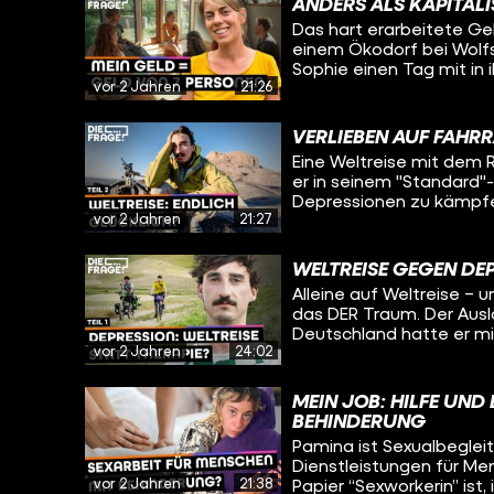
funktioniert. Und viell
ANDERS ALS KAPITAL
versucht mit seiner Lebe
für seinen eigenen Umga
Das hart erarbeitete Gel
Sophie heute herausfin
einem Ökodorf bei Wolfsb
eine Reise in die Verga
Sophie einen Tag mit in
fragen sich, wie ihre Le
vor 2 Jahren
21:26
Salats über Mittagesse
Diskussionskreis über ne
Absprache. Jemand will
VERLIEBEN AUF FAHR
ein Fahrrad kaufen? Da
Eine Weltreise mit dem R
er in seinem "Standard"
Depressionen zu kämpfen
vor 2 Jahren
21:27
Afghanistan. Viele Men
unterdrückte Frauen. Wi
reagiert man darauf und
WELTREISE GEGEN DEP
nie Ruhe hat und alleine
Alleine auf Weltreise – 
trifft Daniel in Kirgisis
das DER Traum. Der Auslö
die Welt, um zu erfahre
Deutschland hatte er m
Weltreise gegen die Dep
vor 2 Jahren
24:02
hat er für über deri Ja
bereits eine große Roll
radelt seitdem um die Welt - Ab
ständig auf Tour ist und
vor seiner Depression? 
die Liebe am Ort bei der
MEIN JOB: HILFE UN
Oleg trifft ihn in Kirgis
BEHINDERUNG
und ob er sich das Lebe
Pamina ist Sexualbegleite
Dienstleistungen für Me
vor 2 Jahren
21:38
Papier “Sexworkerin” ist,