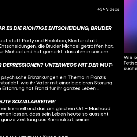
434 Videos
AR ES DIE RICHTIGE ENTSCHEIDUNG, BRUDER
ibat statt Party und Eheleben, Kloster statt
 Entscheidungen, die Bruder Michael getroffen hat.
ur Michael und hat gemerkt, dass ihm in seinem
 wieso hat er sich so entschieden? Wie wird man
Wie k
e Aufgaben? Oleg besucht Bruder Michael und will
Fetis
 DEPRESSIONEN? UNTERWEGS MIT DER MUT-
 von den Ansichten der Kirche? Was ist das
suche
ines Mönchs? Und was denkt Michael über sein
ind psychische Erkrankungen ein Thema in Franzis
f all diese Fragen sucht Oleg Antworten – in
iterlebt, wie ihr Vater mit einer bipolaren Störung
g.
 Erfahrung hat Franzi für ihr ganzes Leben
 deshalb psychische Krankheiten sichtbarer machen
r aufs Fahrrad! Als ehrenamtliche Tourleiterin der
EUTE SOZIALARBEITER!
fährt Franzi durch Deutschland, mit dabei:
üher kriminell und das am gleichen Ort – Mashood
ige, die so Aufmerksamkeit und Unterstützung
äumen lassen, dass sein Leben heute so aussieht.
wieder gibt es Stopps, um um Menschen in
ganze Zeit lang aus Kriminalität, seiner
uklären oder mitzunehmen. Oleg radelt einen Tag
ft über das Viertel und viel roher Gewalt. Erst ein
, welche Erfahrungen die Radler:innen gemacht
rige Konsequenz haben ihn zum Umdenken
t mitzufahren und ob das Konzept der Mut-Tour
der Kriminalität geschafft hat und wie er heute