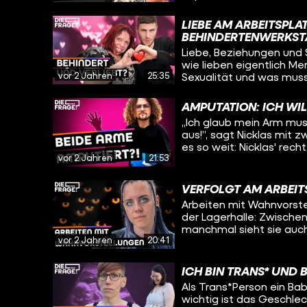
denn Pamina sieht Sexua
Traumberuf geht es oft 
LIEBE AM ARBEITSPL
weiß, dass ihr Beruf sti
BEHINDERTENWERKST
auch mal Probleme beko
Liebe, Beziehungen und S
so cool finden. Oleg tri
wie lieben eigentlich M
Lukas*. Wie gut werden 
vor 2 Jahren
25:35
Sexualität und was muss
beim ersten Treffen ge
besucht deshalb eine We
verlassen?
erfährt er bei einem Wo
AMPUTATION: ICH WIL
funktionieren, wie die 
„Ich glaub mein Arm mus
man richtig flirtet.
aus!”, sagt Nicklas mit z
es so weit: Nicklas' rech
vor 2 Jahren
21:53
Schmerzsyndrom, was se
Oleg erfährt wie es Nic
amputiert werden soll, w
VERFOLGT AM ARBEIT
und warum er trotz allem optimistisch bl
Arbeiten mit Wahnvorstel
09:18 sind Bilder von Nic
der Lagerhalle: Zwische
manchmal sieht sie auch
vor 2 Jahren
20:41
einer Person zu erkennen
sich selbst einordnen: Wi
wird durch die Schizophr
ICH BIN TRANS* UND 
der Arbeit und spricht m
Als Trans*Person ein B
Annika so zu arbeiten un
wichtig ist das Geschlec
überfordern?