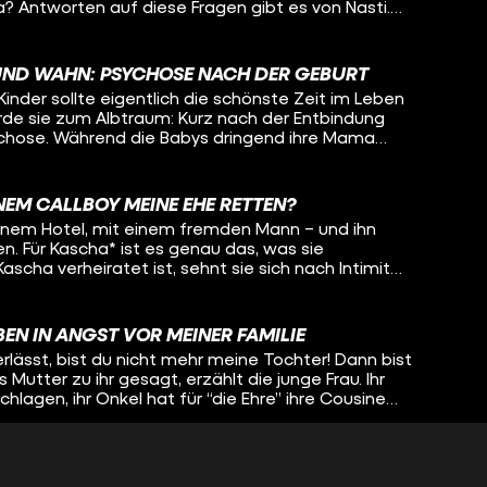
 Antworten auf diese Fragen gibt es von Nasti.
or drei Jahren ihre Geschlechtsangleichung bereut.
 mit Lisa-Sophie: Über ihre eigene Entwicklung, wie
um Eltern-werden verändert hat und welche
UND WAHN: PSYCHOSE NACH DER GEBURT
reundin sich schon über ihr ungeborenes Baby
inder sollte eigentlich die schönste Zeit im Leben
rde sie zum Albtraum: Kurz nach der Entbindung
ychose. Während die Babys dringend ihre Mama
t wiederzuerkennen, glaubt zeitreisen oder ihrer
hersagen zu können. Wirklichkeit und Wahn
uch Tabeas Schwester Jelle. Oleg spricht mit den
INEM CALLBOY MEINE EHE RETTEN?
ung, Tabea in die Klinik zu bringen und will wissen,
 einem Hotel, mit einem fremden Mann – und ihn
nn man in den eigenen Wahnvorstellungen
n. Für Kascha* ist es genau das, was sie
scha verheiratet ist, sehnt sie sich nach Intimität
 mit ihrem Körper struggelt, konnte Kascha das
. Callboy Ben Nordmann gibt ihr Stück für Stück ein
t ihr dabei, ihren Körper zu akzeptieren und
EN IN ANGST VOR MEINER FAMILIE
em all-night-long-Date darf Lisa-Sophie (fast die
lässt, bist du nicht mehr meine Tochter! Dann bist
in und erfährt, wie Kascha auf die Callboy-Idee
 Mutter zu ihr gesagt, erzählt die junge Frau. Ihr
dmann ist als Callboy zu arbeiten und wie genau
chlagen, ihr Onkel hat für “die Ehre” ihre Cousine
ft, in einer so intimen Atmosphäre einen
hlichtweg: ein Femizid. Für Azadiya gab es daher
gesünderen Zugang zu ihrem Körper zu finden. *Name geändert
s fliehen, sie muss weg von ihrer Familie. Weg aus
on und Kultur und dem Leben, das sie nicht leben
IR STEHEN AUF MENSCHEN MIT BEHINDERUNG!
 verlangt wird zu leben... Auch wenn das für sie