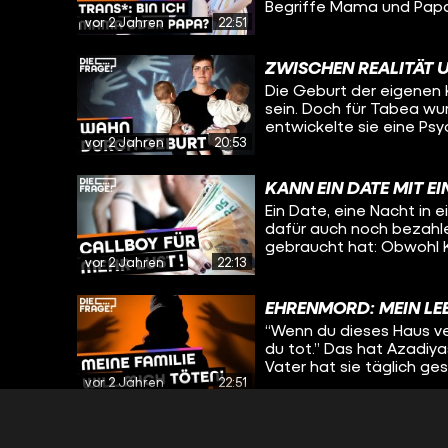
Begriffe Mama und Papa?
vor 2 Jahren
22:51
Sie ist trans* und hat v
Heute spricht sie wieder
sich ihre Einstellung z
ZWISCHEN REALITÄT 
Gedanken sie und ihre F
Die Geburt der eigenen K
gemacht haben.
sein. Doch für Tabea wu
entwickelte sie eine Ps
vor 2 Jahren
20:53
brauchen, ist Tabea nich
Familie die Zukunft vor
verschwimmen, erzählt a
KANN EIN DATE MIT E
beiden über die Entscheid
Ein Date, eine Nacht in
wie es sich anfühlt, we
dafür auch noch bezahle
gefangen ist.
gebraucht hat: Obwohl Ka
vor 2 Jahren
22:13
und Berührungen. Da sie
jahrelang nicht zulassen
besseres Gefühl und hilf
EHRENMORD: MEIN LEB
wertzuschätzen. Bei dies
“Wenn du dieses Haus ver
gesamte Nacht) dabei se
du tot.” Das hat Azadiyas
kam, wie es für Ben Nor
Vater hat sie täglich ges
Ben Nordmann Kascha hil
vor 2 Jahren
22:51
umgebracht, sagt sie. Sc
nur eine Lösung: Sie mus
den Zwängen ihrer Religi
DEVOTEE & AMELO: W
möchte, aber das von ihr