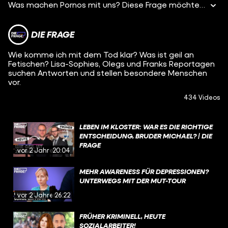
Was machen Pornos mit uns? Diese Frage möchte ich in den nächsten Wochen beantworten! Als Einstieg habe ich deshalb ein kleines Experiment vorbereitet: Wir wollen mal ganz offen über Pornos reden! Wer schaut welche Sexfilmchen? Wie oft gucken wir Pornos? Und was genau löst das in uns aus?
DIE FRAGE
Wie komme ich mit dem Tod klar? Was ist geil an
Fetischen? Lisa-Sophies, Olegs und Franks Reportagen
suchen Antworten und stellen besondere Menschen
vor.
434 Videos
LEBEN IM KLOSTER: WAR ES DIE RICHTIGE
ENTSCHEIDUNG, BRUDER MICHAEL? | DIE
FRAGE
vor 2 Jahren
20:04
MEHR AWARENESS FÜR DEPRESSIONEN?
UNTERWEGS MIT DER MUT-TOUR
vor 2 Jahren
26:22
FRÜHER KRIMINELL, HEUTE
SOZIALARBEITER!