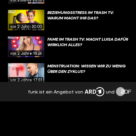
BEZIEHUNGSSTRESS IM TRASH TV:
WARUM MACHT IHR DAS?
vor 2 Jahren
20:00
FAME IM TRASH TV: MACHT LUISA DAFÜR
WIRKLICH ALLES?
vor 2 Jahren
18:26
MENSTRUATION: WISSEN WIR ZU WENIG
ÜBER DEN ZYKLUS?
vor 2 Jahren
17:51
funk ist ein Angebot von
und
EMOTIONEN, TRENNUNG,
NERVENZUSAMMENBRUCH: PMS
BESTIMMT MEINEN ALLTAG
vor 2 Jahren
15:09
NACH TRENNUNG: FREUNDSCHAFT MIT
DEM EX? | REAL TALK
vor 2 Jahren
19:12