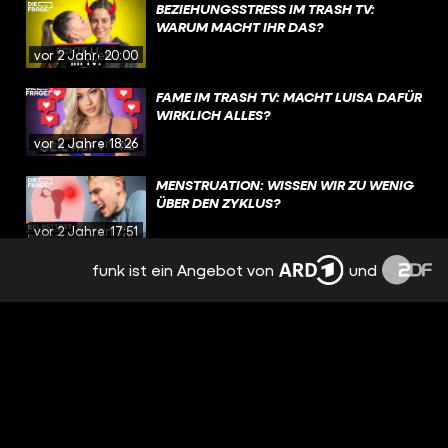
BEZIEHUNGSSTRESS IM TRASH TV:
WARUM MACHT IHR DAS?
vor 2 Jahren
20:00
FAME IM TRASH TV: MACHT LUISA DAFÜR
WIRKLICH ALLES?
vor 2 Jahren
18:26
MENSTRUATION: WISSEN WIR ZU WENIG
ÜBER DEN ZYKLUS?
vor 2 Jahren
17:51
funk ist ein Angebot von
und
EMOTIONEN, TRENNUNG,
NERVENZUSAMMENBRUCH: PMS
BESTIMMT MEINEN ALLTAG
vor 2 Jahren
15:09
NACH TRENNUNG: FREUNDSCHAFT MIT
DEM EX? | REAL TALK
vor 2 Jahren
19:12