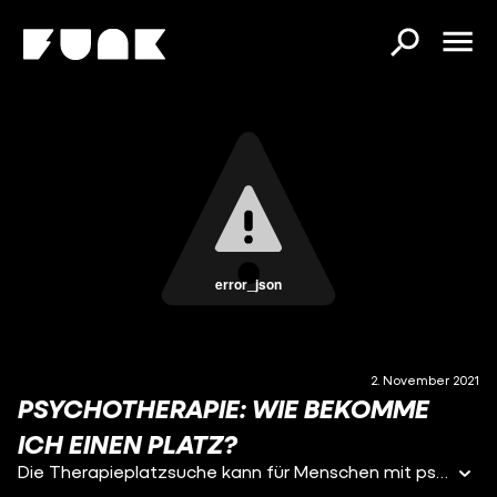
error_json
2. November 2021
PSYCHOTHERAPIE: WIE BEKOMME
ICH EINEN PLATZ?
Die Therapieplatzsuche kann für Menschen mit psychischen Erkrankungen wahnsinnig belastend sein und sich als unglaublich schwer herausstellen. Hannes leidet seit Jahren an Panikattacken und jeder Tag fühlt sich für ihn an, als wäre er einen Marathon gelaufen. Deshalb sucht der 26-Jährige seit Jahren verzweifelt einen Therapieplatz – stößt dabei aber immer wieder auf extrem lange Wartezeiten. Lisa-Sophie will wissen, woran das liegt und welche Möglichkeiten es überhaupt gibt, einen Therapieplatz zu bekommen.