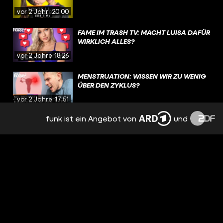
vor 2 Jahren
20:00
FAME IM TRASH TV: MACHT LUISA DAFÜR
WIRKLICH ALLES?
vor 2 Jahren
18:26
MENSTRUATION: WISSEN WIR ZU WENIG
ÜBER DEN ZYKLUS?
vor 2 Jahren
17:51
funk ist ein Angebot von
und
EMOTIONEN, TRENNUNG,
NERVENZUSAMMENBRUCH: PMS
BESTIMMT MEINEN ALLTAG
vor 2 Jahren
15:09
NACH TRENNUNG: FREUNDSCHAFT MIT
DEM EX? | REAL TALK
vor 2 Jahren
19:12
DAS RUDEL: PEINLICH ODER MÄNNLICH?