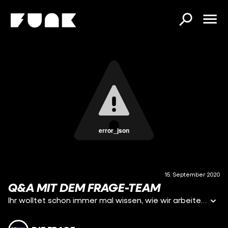
error_json
15. September 2020
Q&A MIT DEM FRAGE-TEAM
Ihr wolltet schon immer mal wissen, wie wir arbeiten und wer wir so sind? Dann könnt ihr es jetzt erfahren :-) Vor ein paar Wochen sind wir auf YouTube LIVE gegangen und ihr konntet uns all eure Fragen stellen. Hier der Zusammenschnitt mit den Antworten für euch!