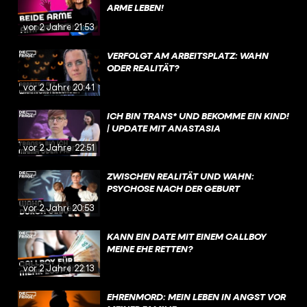
ARME LEBEN!
vor 2 Jahren
21:53
VERFOLGT AM ARBEITSPLATZ: WAHN
ODER REALITÄT?
vor 2 Jahren
20:41
ICH BIN TRANS* UND BEKOMME EIN KIND!
| UPDATE MIT ANASTASIA
vor 2 Jahren
22:51
ZWISCHEN REALITÄT UND WAHN:
PSYCHOSE NACH DER GEBURT
vor 2 Jahren
20:53
KANN EIN DATE MIT EINEM CALLBOY
MEINE EHE RETTEN?
vor 2 Jahren
22:13
EHRENMORD: MEIN LEBEN IN ANGST VOR