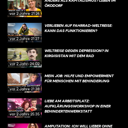
ANDERS ALS KAPITALISMUS? LEBEN IM
ÖKODORF
vor 2 Jahren
21:26
VERLIEBEN AUF FAHRRAD-WELTREISE:
KANN DAS FUNKTIONIEREN?
vor 2 Jahren
21:27
WELTREISE GEGEN DEPRESSION? IN
KIRGISISTAN MIT DEM RAD
vor 2 Jahren
24:02
MEIN JOB: HILFE UND EMPOWERMENT
FÜR MENSCHEN MIT BEHINDERUNG
vor 2 Jahren
21:38
LIEBE AM ARBEITSPLATZ:
AUFKLÄRUNGSWORKSHOP IN EINER
BEHINDERTENWERKSTATT
vor 2 Jahren
25:35
AMPUTATION: ICH WILL LIEBER OHNE