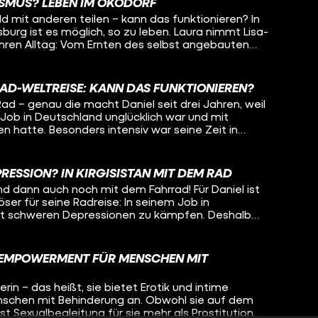
eicht kann Oleg auch noch selber etwas mitnehmen
ISMUS? LEBEN IM ÖKODORF
nserfahrung Jugendlichen zu helfen, das will Lisa-
ng mit psychisch Erkrankten.
d mit anderen teilen – kann das funktionieren? In
den. Dafür begeben sich die beiden zusammen auf
urg ist es möglich, so zu leben. Laura nimmt Lisa-
ngenheit, in ihrem gemeinsamen Heimatort und
 ihren Alltag: Vom Ernten des selbst angebauten
ben so unterschiedlich verlaufen konnten.
n mit der ganzen Kommune bis hin zum
ue Anschaffungen. Denn: Hier passiert nichts ohne
 sich beispielsweise mit dem gemeinsamen Geld
RAD-WELTREISE: KANN DAS FUNKTIONIEREN?
nn muss das besprochen werden.
ad – genau die macht Daniel seit drei Jahren, weil
-Job in Deutschland unglücklich war und mit
 hatte. Besonders intensiv war seine Zeit in
schen, nette Begegnungen – aber auch Armut und
e geht man damit um, wenn so viel Leid sieht? Wie
 wie kann man das alles verarbeiten, wenn man
RESSION? IN KIRGISISTAN MIT DEM RAD
 ist, weil man ständig von allen belagert wird? Oleg
und dann auch noch mit dem Fahrrad! Für Daniel ist
tan und begleitet ihn ein Stück auf seiner Radreise um
ser für seine Radreise: In seinem Job in
n, wie Daniel mit den Herausforderungen auf seiner
it schweren Depressionen zu kämpfen. Deshalb
ression umgeht. Auch Liebe hat auf der Reise
hren sein sicheres Leben komplett beendet und
e gespielt... Was macht das mit einem, wenn man
enteuer statt Sicherheit. Flüchtet er damit
 sich während dem Reisen verliebt? Bleibt Daniel für
Wie geht es ihm in diesem ganz anderen Leben?
 Frau oder geht die Reise für ihn weiter?
D EMPOWERMENT FÜR MENSCHEN MIT
istan und will wissen, ob es Daniel heute besser geht
n auf dem Fahrrad auch vorstellen könnte?
rin – das heißt, sie bietet Erotik und intime
nschen mit Behinderung an. Obwohl sie auf dem
 ist Sexualbegleitung für sie mehr als Prostitution,