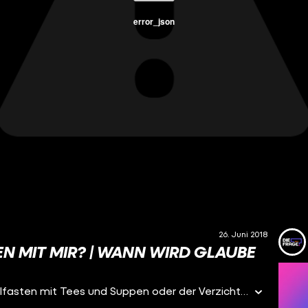
error_json
26. Juni 2018
N MIT MIR? | WANN WIRD GLAUBE
Was macht Fasten mit mir? Ich meine nicht das Heilfasten mit Tees und Suppen oder der Verzicht auf Alkohol oder Süßigkeiten. Ich habe mich gefragt, wie es sich für Muslime anfühlt, wenn sie im Ramadan von Sonnenauf- bis Sonnenuntergang gar nichts essen und trinken. Ob mich diese extreme Art des Fastens als unreligiösen Menschen spirituell bereichert?