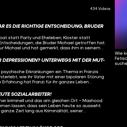
434 Videos
AR ES DIE RICHTIGE ENTSCHEIDUNG, BRUDER
ibat statt Party und Eheleben, Kloster statt
 Entscheidungen, die Bruder Michael getroffen hat.
ur Michael und hat gemerkt, dass ihm in seinem
 wieso hat er sich so entschieden? Wie wird man
Wie k
e Aufgaben? Oleg besucht Bruder Michael und will
Fetis
 DEPRESSIONEN? UNTERWEGS MIT DER MUT-
 von den Ansichten der Kirche? Was ist das
suche
ines Mönchs? Und was denkt Michael über sein
ind psychische Erkrankungen ein Thema in Franzis
f all diese Fragen sucht Oleg Antworten – in
iterlebt, wie ihr Vater mit einer bipolaren Störung
g.
 Erfahrung hat Franzi für ihr ganzes Leben
 deshalb psychische Krankheiten sichtbarer machen
r aufs Fahrrad! Als ehrenamtliche Tourleiterin der
EUTE SOZIALARBEITER!
fährt Franzi durch Deutschland, mit dabei:
üher kriminell und das am gleichen Ort – Mashood
ige, die so Aufmerksamkeit und Unterstützung
äumen lassen, dass sein Leben heute so aussieht.
wieder gibt es Stopps, um um Menschen in
ganze Zeit lang aus Kriminalität, seiner
uklären oder mitzunehmen. Oleg radelt einen Tag
ft über das Viertel und viel roher Gewalt. Erst ein
, welche Erfahrungen die Radler:innen gemacht
rige Konsequenz haben ihn zum Umdenken
t mitzufahren und ob das Konzept der Mut-Tour
der Kriminalität geschafft hat und wie er heute