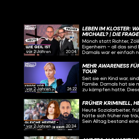
LEBEN IM KLOSTER: W
MICHAEL? | DIE FRAGE
Mönch statt Richter, Zöl
Eigenheim – all das sind
vor 2 Jahren
20:04
Damals war er einfach n
Leben etwas fehlt. Aber
Mönch und was sind sein
MEHR AWARENESS FÜR
auch wissen: Was hält er
TOUR
Schwierigste im Leben e
Seit sie ein Kind war, s
nicht gelebtes Leben? Au
Familie. Damals hat sie m
einem Kloster in Würzbur
vor 2 Jahren
26:22
zu kämpfen hatte. Diese
geprägt. Heute will sie
– und schwingt sich dafü
FRÜHER KRIMINELL, H
sogenannten “Mut-Tour” 
Heute Sozialarbeiter, fr
Betroffene und Angehör
hätte sich früher nie tr
sammeln wollen. Immer 
Sein Alltag bestand eine 
Städten und Orten aufz
vor 2 Jahren
20:34
Jugendgang, der Herrscha
lang mit und will wissen
Unfall und dessen trau
haben, was sie motivier
gebracht. Wie er es aus 