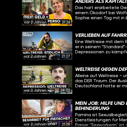
funktioniert. Und viell
ANDERS ALS KAPITAL
versucht mit seiner Lebe
für seinen eigenen Umga
Das hart erarbeitete Gel
Sophie heute herausfin
einem Ökodorf bei Wolfsb
eine Reise in die Verga
Sophie einen Tag mit in
fragen sich, wie ihre Le
vor 2 Jahren
21:26
Salats über Mittagesse
Diskussionskreis über ne
Absprache. Jemand will
VERLIEBEN AUF FAHR
ein Fahrrad kaufen? Da
Eine Weltreise mit dem R
er in seinem "Standard"
Depressionen zu kämpfen
vor 2 Jahren
21:27
Afghanistan. Viele Men
unterdrückte Frauen. Wi
reagiert man darauf und
WELTREISE GEGEN DEP
nie Ruhe hat und alleine
Alleine auf Weltreise – 
trifft Daniel in Kirgisis
das DER Traum. Der Auslö
die Welt, um zu erfahre
Deutschland hatte er m
Weltreise gegen die Dep
vor 2 Jahren
24:02
hat er für über deri Ja
bereits eine große Roll
radelt seitdem um die Welt - Ab
ständig auf Tour ist und
vor seiner Depression? 
die Liebe am Ort bei der
MEIN JOB: HILFE UN
Oleg trifft ihn in Kirgis
BEHINDERUNG
und ob er sich das Lebe
Pamina ist Sexualbegleite
Dienstleistungen für Me
vor 2 Jahren
21:38
Papier “Sexworkerin” ist,