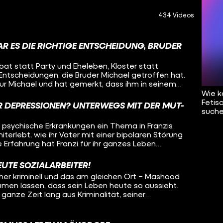
434 Videos
AR ES DIE RICHTIGE ENTSCHEIDUNG, BRUDER
ibat statt Party und Eheleben, Kloster statt
 Entscheidungen, die Bruder Michael getroffen hat.
ur Michael und hat gemerkt, dass ihm in seinem
 wieso hat er sich so entschieden? Wie wird man
Wie k
e Aufgaben? Oleg besucht Bruder Michael und will
Fetis
 DEPRESSIONEN? UNTERWEGS MIT DER MUT-
 von den Ansichten der Kirche? Was ist das
suche
ines Mönchs? Und was denkt Michael über sein
ind psychische Erkrankungen ein Thema in Franzis
f all diese Fragen sucht Oleg Antworten – in
iterlebt, wie ihr Vater mit einer bipolaren Störung
g.
 Erfahrung hat Franzi für ihr ganzes Leben
 deshalb psychische Krankheiten sichtbarer machen
r aufs Fahrrad! Als ehrenamtliche Tourleiterin der
EUTE SOZIALARBEITER!
fährt Franzi durch Deutschland, mit dabei:
üher kriminell und das am gleichen Ort – Mashood
ige, die so Aufmerksamkeit und Unterstützung
äumen lassen, dass sein Leben heute so aussieht.
wieder gibt es Stopps, um um Menschen in
ganze Zeit lang aus Kriminalität, seiner
uklären oder mitzunehmen. Oleg radelt einen Tag
ft über das Viertel und viel roher Gewalt. Erst ein
, welche Erfahrungen die Radler:innen gemacht
rige Konsequenz haben ihn zum Umdenken
t mitzufahren und ob das Konzept der Mut-Tour
der Kriminalität geschafft hat und wie er heute