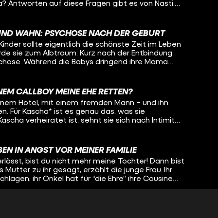
 Antworten auf diese Fragen gibt es von Nasti.
or drei Jahren ihre Geschlechtsangleichung bereut.
 mit Lisa-Sophie: Über ihre eigene Entwicklung, wie
um Eltern-werden verändert hat und welche
UND WAHN: PSYCHOSE NACH DER GEBURT
reundin sich schon über ihr ungeborenes Baby
inder sollte eigentlich die schönste Zeit im Leben
rde sie zum Albtraum: Kurz nach der Entbindung
ychose. Während die Babys dringend ihre Mama
t wiederzuerkennen, glaubt zeitreisen oder ihrer
hersagen zu können. Wirklichkeit und Wahn
uch Tabeas Schwester Jelle. Oleg spricht mit den
INEM CALLBOY MEINE EHE RETTEN?
ung, Tabea in die Klinik zu bringen und will wissen,
 einem Hotel, mit einem fremden Mann – und ihn
nn man in den eigenen Wahnvorstellungen
n. Für Kascha* ist es genau das, was sie
scha verheiratet ist, sehnt sie sich nach Intimität
 mit ihrem Körper struggelt, konnte Kascha das
. Callboy Ben Nordmann gibt ihr Stück für Stück ein
t ihr dabei, ihren Körper zu akzeptieren und
EN IN ANGST VOR MEINER FAMILIE
em all-night-long-Date darf Lisa-Sophie (fast die
lässt, bist du nicht mehr meine Tochter! Dann bist
in und erfährt, wie Kascha auf die Callboy-Idee
 Mutter zu ihr gesagt, erzählt die junge Frau. Ihr
dmann ist als Callboy zu arbeiten und wie genau
chlagen, ihr Onkel hat für “die Ehre” ihre Cousine
ft, in einer so intimen Atmosphäre einen
hlichtweg: ein Femizid. Für Azadiya gab es daher
gesünderen Zugang zu ihrem Körper zu finden. *Name geändert
s fliehen, sie muss weg von ihrer Familie. Weg aus
on und Kultur und dem Leben, das sie nicht leben
IR STEHEN AUF MENSCHEN MIT BEHINDERUNG!
 verlangt wird zu leben... Auch wenn das für sie