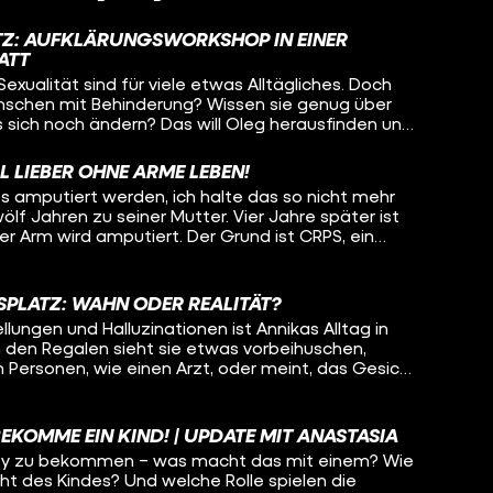
lität als menschliches Grundbedürfnis. Bei ihrem
auch einfach um Körperkontakt und Kuscheln. Sie
ATZ: AUFKLÄRUNGSWORKSHOP IN EINER
gmatisiert ist und erwartet, dass sie irgendwann
ATT
mmen könnte – weil andere Leute den Job nicht
exualität sind für viele etwas Alltägliches. Doch
fft heute Pamina und den im Rollstuhl sitzenden
enschen mit Behinderung? Wissen sie genug über
sich die beiden verstehen, wie weit werden sie
 sich noch ändern? Das will Oleg herausfinden und
hen und wann muss Oleg vielleicht sogar den Raum
rkstatt für Menschen mit Behinderung. Dort
rkshop, wie Beziehungen am Arbeitsplatz
L LIEBER OHNE ARME LEBEN!
Menschen dort aufgeklärt werden und sogar wie
s amputiert werden, ich halte das so nicht mehr
wölf Jahren zu seiner Mutter. Vier Jahre später ist
ter Arm wird amputiert. Der Grund ist CRPS, ein
in Leben nach einem Unfall für immer verändert.
klas heute geht, warum auch sein anderer Arm bald
ie er versucht, mit der Situation klarzukommen
SPLATZ: WAHN ODER REALITÄT?
eibt. Hinweis: Von Minute 08:00 bis
lungen und Halluzinationen ist Annikas Alltag in
klas' Hand zu sehen.
n den Regalen sieht sie etwas vorbeihuschen,
 Personen, wie einen Arzt, oder meint, das Gesicht
, die sie kontrolliert. Jeden Tag muss Annika für
rd sie wirklich verfolgt? Was ist Realität und was
enie verursacht? Lisa-Sophie begleitet Annika bei
BEKOMME EIN KIND! | UPDATE MIT ANASTASIA
it ihr über die Wahnvorstellungen. Wie schafft es
aby zu bekommen – was macht das mit einem? Wie
d was hilft ihr, wenn Situationen sie komplett
ht des Kindes? Und welche Rolle spielen die