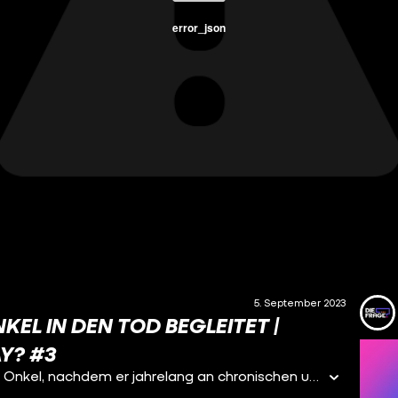
error_json
5. September 2023
KEL IN DEN TOD BEGLEITET |
Y? #3
Sterbehilfe – so lautete der Wunsch von Fabiennes Onkel, nachdem er jahrelang an chronischen und psychischen Krankheiten gelitten hatte. Für Fabienne unglaublich hart, aber gleichzeitig war für sie auch direkt klar: "Ich werde ihn bis zu seinem Tod begleiten.” Sie unterstützt ihren Onkel bei allen Schritten und ist auch beim letzten dabei. Während ihr Onkel Suizidassistenz bekommt, steht sie neben ihm und begleitet ihn beim Sterben. Wie ging es ihr dabei? Wie sah der Prozess der Sterbehilfe genau aus? Und wie sieht sie heute, zwei Jahre später, auf die Zeit zurück? Darüber hat Fabienne mit Lisa-Sophie gesprochen und ist gemeinsam mit ihr noch einmal an die letzten Orte ihres Onkels gegangen.