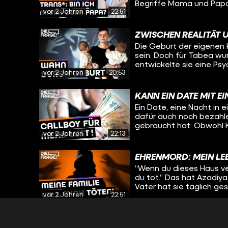
Begriffe Mama und Papa?
vor 2 Jahren
22:51
Sie ist trans* und hat v
Heute spricht sie wieder
sich ihre Einstellung z
ZWISCHEN REALITÄT 
Gedanken sie und ihre F
Die Geburt der eigenen K
gemacht haben.
sein. Doch für Tabea wu
entwickelte sie eine Ps
vor 2 Jahren
20:53
brauchen, ist Tabea nich
Familie die Zukunft vor
verschwimmen, erzählt a
KANN EIN DATE MIT E
beiden über die Entscheid
Ein Date, eine Nacht in
wie es sich anfühlt, we
dafür auch noch bezahle
gefangen ist.
gebraucht hat: Obwohl Ka
vor 2 Jahren
22:13
und Berührungen. Da sie
jahrelang nicht zulassen
besseres Gefühl und hilf
EHRENMORD: MEIN LEB
wertzuschätzen. Bei dies
“Wenn du dieses Haus ver
gesamte Nacht) dabei se
du tot.” Das hat Azadiyas
kam, wie es für Ben Nor
Vater hat sie täglich ges
Ben Nordmann Kascha hil
vor 2 Jahren
22:51
umgebracht, sagt sie. Sc
nur eine Lösung: Sie mus
den Zwängen ihrer Religi
DEVOTEE & AMELO: W
möchte, aber das von ihr