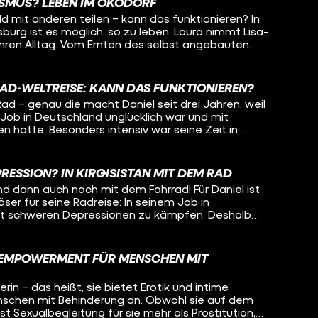
eicht kann Oleg auch noch selber etwas mitnehmen
ISMUS? LEBEN IM ÖKODORF
nserfahrung Jugendlichen zu helfen, das will Lisa-
ng mit psychisch Erkrankten.
d mit anderen teilen – kann das funktionieren? In
den. Dafür begeben sich die beiden zusammen auf
urg ist es möglich, so zu leben. Laura nimmt Lisa-
ngenheit, in ihrem gemeinsamen Heimatort und
 ihren Alltag: Vom Ernten des selbst angebauten
ben so unterschiedlich verlaufen konnten.
n mit der ganzen Kommune bis hin zum
ue Anschaffungen. Denn: Hier passiert nichts ohne
 sich beispielsweise mit dem gemeinsamen Geld
RAD-WELTREISE: KANN DAS FUNKTIONIEREN?
nn muss das besprochen werden.
ad – genau die macht Daniel seit drei Jahren, weil
-Job in Deutschland unglücklich war und mit
 hatte. Besonders intensiv war seine Zeit in
schen, nette Begegnungen – aber auch Armut und
e geht man damit um, wenn so viel Leid sieht? Wie
 wie kann man das alles verarbeiten, wenn man
RESSION? IN KIRGISISTAN MIT DEM RAD
 ist, weil man ständig von allen belagert wird? Oleg
und dann auch noch mit dem Fahrrad! Für Daniel ist
tan und begleitet ihn ein Stück auf seiner Radreise um
ser für seine Radreise: In seinem Job in
n, wie Daniel mit den Herausforderungen auf seiner
it schweren Depressionen zu kämpfen. Deshalb
ression umgeht. Auch Liebe hat auf der Reise
hren sein sicheres Leben komplett beendet und
e gespielt... Was macht das mit einem, wenn man
enteuer statt Sicherheit. Flüchtet er damit
 sich während dem Reisen verliebt? Bleibt Daniel für
Wie geht es ihm in diesem ganz anderen Leben?
 Frau oder geht die Reise für ihn weiter?
D EMPOWERMENT FÜR MENSCHEN MIT
istan und will wissen, ob es Daniel heute besser geht
n auf dem Fahrrad auch vorstellen könnte?
rin – das heißt, sie bietet Erotik und intime
nschen mit Behinderung an. Obwohl sie auf dem
 ist Sexualbegleitung für sie mehr als Prostitution,