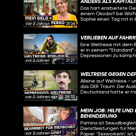
funktioniert. Und viell
ANDERS ALS KAPITAL
versucht mit seiner Lebe
für seinen eigenen Umga
Das hart erarbeitete Gel
Sophie heute herausfin
einem Ökodorf bei Wolfsb
eine Reise in die Verga
Sophie einen Tag mit in
fragen sich, wie ihre Le
vor 2 Jahren
21:26
Salats über Mittagesse
Diskussionskreis über ne
Absprache. Jemand will
VERLIEBEN AUF FAHR
ein Fahrrad kaufen? Da
Eine Weltreise mit dem R
er in seinem "Standard"
Depressionen zu kämpfen
vor 2 Jahren
21:27
Afghanistan. Viele Men
unterdrückte Frauen. Wi
reagiert man darauf und
WELTREISE GEGEN DEP
nie Ruhe hat und alleine
Alleine auf Weltreise – 
trifft Daniel in Kirgisis
das DER Traum. Der Auslö
die Welt, um zu erfahre
Deutschland hatte er m
Weltreise gegen die Dep
vor 2 Jahren
24:02
hat er für über deri Ja
bereits eine große Roll
radelt seitdem um die Welt - Ab
ständig auf Tour ist und
vor seiner Depression? 
die Liebe am Ort bei der
MEIN JOB: HILFE UN
Oleg trifft ihn in Kirgis
BEHINDERUNG
und ob er sich das Lebe
Pamina ist Sexualbegleite
Dienstleistungen für Me
vor 2 Jahren
21:38
Papier “Sexworkerin” ist,