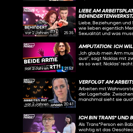
denn Pamina sieht Sexua
Traumberuf geht es oft 
LIEBE AM ARBEITSPL
weiß, dass ihr Beruf sti
BEHINDERTENWERKST
auch mal Probleme beko
Liebe, Beziehungen und S
so cool finden. Oleg tri
wie lieben eigentlich M
Lukas*. Wie gut werden 
vor 2 Jahren
25:35
Sexualität und was muss
beim ersten Treffen ge
besucht deshalb eine We
verlassen?
erfährt er bei einem Wo
AMPUTATION: ICH WIL
funktionieren, wie die 
„Ich glaub mein Arm mus
man richtig flirtet.
aus!”, sagt Nicklas mit z
es so weit: Nicklas' rech
vor 2 Jahren
21:53
Schmerzsyndrom, was se
Oleg erfährt wie es Nic
amputiert werden soll, w
VERFOLGT AM ARBEIT
und warum er trotz allem optimistisch bl
Arbeiten mit Wahnvorstel
09:18 sind Bilder von Nic
der Lagerhalle: Zwische
manchmal sieht sie auch
vor 2 Jahren
20:41
einer Person zu erkennen
sich selbst einordnen: Wi
wird durch die Schizophr
ICH BIN TRANS* UND 
der Arbeit und spricht m
Als Trans*Person ein B
Annika so zu arbeiten un
wichtig ist das Geschlec
überfordern?