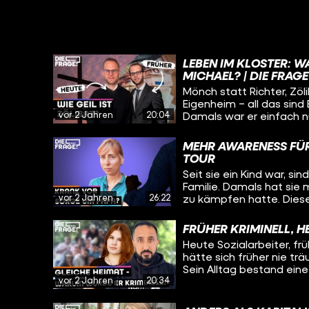
LEBEN IM KLOSTER: W
MICHAEL? | DIE FRAGE
Mönch statt Richter, Zöl
Eigenheim – all das sind
vor 2 Jahren
20:04
Damals war er einfach n
Leben etwas fehlt. Aber
Mönch und was sind sein
MEHR AWARENESS FÜR
auch wissen: Was hält er
TOUR
Schwierigste im Leben e
Seit sie ein Kind war, s
nicht gelebtes Leben? Au
Familie. Damals hat sie m
einem Kloster in Würzbur
vor 2 Jahren
26:22
zu kämpfen hatte. Diese
geprägt. Heute will sie
– und schwingt sich dafü
FRÜHER KRIMINELL, H
sogenannten “Mut-Tour” 
Heute Sozialarbeiter, fr
Betroffene und Angehör
hätte sich früher nie tr
sammeln wollen. Immer 
Sein Alltag bestand eine 
Städten und Orten aufz
vor 2 Jahren
20:34
Jugendgang, der Herrscha
lang mit und will wissen
Unfall und dessen trau
haben, was sie motivier
gebracht. Wie er es aus 