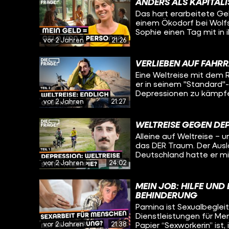
funktioniert. Und viell
ANDERS ALS KAPITAL
versucht mit seiner Lebe
für seinen eigenen Umga
Das hart erarbeitete Gel
Sophie heute herausfin
einem Ökodorf bei Wolfsb
eine Reise in die Verga
Sophie einen Tag mit in
fragen sich, wie ihre Le
vor 2 Jahren
21:26
Salats über Mittagesse
Diskussionskreis über ne
Absprache. Jemand will
VERLIEBEN AUF FAHR
ein Fahrrad kaufen? Da
Eine Weltreise mit dem R
er in seinem "Standard"
Depressionen zu kämpfen
vor 2 Jahren
21:27
Afghanistan. Viele Men
unterdrückte Frauen. Wi
reagiert man darauf und
WELTREISE GEGEN DEP
nie Ruhe hat und alleine
Alleine auf Weltreise – 
trifft Daniel in Kirgisis
das DER Traum. Der Auslö
die Welt, um zu erfahre
Deutschland hatte er m
Weltreise gegen die Dep
vor 2 Jahren
24:02
hat er für über deri Ja
bereits eine große Roll
radelt seitdem um die Welt - Ab
ständig auf Tour ist und
vor seiner Depression? 
die Liebe am Ort bei der
MEIN JOB: HILFE UN
Oleg trifft ihn in Kirgis
BEHINDERUNG
und ob er sich das Lebe
Pamina ist Sexualbegleite
Dienstleistungen für Me
vor 2 Jahren
21:38
Papier “Sexworkerin” ist,