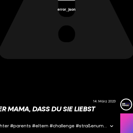
error_json
14. März 2023
 MAMA, DASS DU SIE LIEBST #
Und wir hätte deine Mama reagiert? #mum #daughter #parents #eltern #challenge #straßenumfrage #diefrage #hamburg