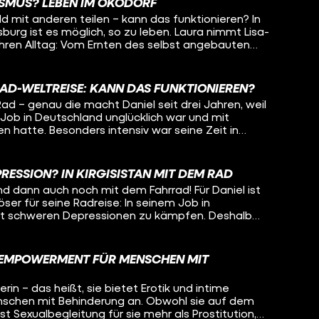
eicht kann Oleg auch noch selber etwas mitnehmen
ISMUS? LEBEN IM ÖKODORF
nserfahrung Jugendlichen zu helfen, das will Lisa-
ng mit psychisch Erkrankten.
d mit anderen teilen – kann das funktionieren? In
den. Dafür begeben sich die beiden zusammen auf
urg ist es möglich, so zu leben. Laura nimmt Lisa-
ngenheit, in ihrem gemeinsamen Heimatort und
 ihren Alltag: Vom Ernten des selbst angebauten
ben so unterschiedlich verlaufen konnten.
n mit der ganzen Kommune bis hin zum
ue Anschaffungen. Denn: Hier passiert nichts ohne
 sich beispielsweise mit dem gemeinsamen Geld
RAD-WELTREISE: KANN DAS FUNKTIONIEREN?
nn muss das besprochen werden.
ad – genau die macht Daniel seit drei Jahren, weil
-Job in Deutschland unglücklich war und mit
 hatte. Besonders intensiv war seine Zeit in
schen, nette Begegnungen – aber auch Armut und
e geht man damit um, wenn so viel Leid sieht? Wie
 wie kann man das alles verarbeiten, wenn man
RESSION? IN KIRGISISTAN MIT DEM RAD
 ist, weil man ständig von allen belagert wird? Oleg
und dann auch noch mit dem Fahrrad! Für Daniel ist
tan und begleitet ihn ein Stück auf seiner Radreise um
ser für seine Radreise: In seinem Job in
n, wie Daniel mit den Herausforderungen auf seiner
it schweren Depressionen zu kämpfen. Deshalb
ression umgeht. Auch Liebe hat auf der Reise
hren sein sicheres Leben komplett beendet und
e gespielt... Was macht das mit einem, wenn man
enteuer statt Sicherheit. Flüchtet er damit
 sich während dem Reisen verliebt? Bleibt Daniel für
Wie geht es ihm in diesem ganz anderen Leben?
 Frau oder geht die Reise für ihn weiter?
D EMPOWERMENT FÜR MENSCHEN MIT
istan und will wissen, ob es Daniel heute besser geht
n auf dem Fahrrad auch vorstellen könnte?
rin – das heißt, sie bietet Erotik und intime
nschen mit Behinderung an. Obwohl sie auf dem
 ist Sexualbegleitung für sie mehr als Prostitution,