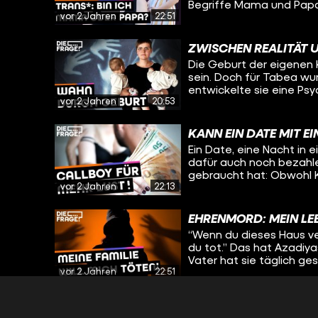
Begriffe Mama und Papa?
vor 2 Jahren
22:51
Sie ist trans* und hat v
Heute spricht sie wieder
sich ihre Einstellung z
ZWISCHEN REALITÄT 
Gedanken sie und ihre F
Die Geburt der eigenen K
gemacht haben.
sein. Doch für Tabea wu
entwickelte sie eine Ps
vor 2 Jahren
20:53
brauchen, ist Tabea nich
Familie die Zukunft vor
verschwimmen, erzählt a
KANN EIN DATE MIT E
beiden über die Entscheid
Ein Date, eine Nacht in
wie es sich anfühlt, we
dafür auch noch bezahle
gefangen ist.
gebraucht hat: Obwohl Ka
vor 2 Jahren
22:13
und Berührungen. Da sie
jahrelang nicht zulassen
besseres Gefühl und hilf
EHRENMORD: MEIN LEB
wertzuschätzen. Bei dies
“Wenn du dieses Haus ver
gesamte Nacht) dabei se
du tot.” Das hat Azadiyas
kam, wie es für Ben Nor
Vater hat sie täglich ges
Ben Nordmann Kascha hil
vor 2 Jahren
22:51
umgebracht, sagt sie. Sc
nur eine Lösung: Sie mus
den Zwängen ihrer Religi
DEVOTEE & AMELO: W
möchte, aber das von ihr