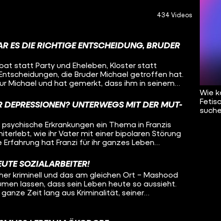
434 Videos
AR ES DIE RICHTIGE ENTSCHEIDUNG, BRUDER
ibat statt Party und Eheleben, Kloster statt
 Entscheidungen, die Bruder Michael getroffen hat.
ur Michael und hat gemerkt, dass ihm in seinem
 wieso hat er sich so entschieden? Wie wird man
Wie k
e Aufgaben? Oleg besucht Bruder Michael und will
Fetis
 DEPRESSIONEN? UNTERWEGS MIT DER MUT-
 von den Ansichten der Kirche? Was ist das
suche
ines Mönchs? Und was denkt Michael über sein
ind psychische Erkrankungen ein Thema in Franzis
f all diese Fragen sucht Oleg Antworten – in
iterlebt, wie ihr Vater mit einer bipolaren Störung
g.
 Erfahrung hat Franzi für ihr ganzes Leben
 deshalb psychische Krankheiten sichtbarer machen
r aufs Fahrrad! Als ehrenamtliche Tourleiterin der
EUTE SOZIALARBEITER!
fährt Franzi durch Deutschland, mit dabei:
üher kriminell und das am gleichen Ort – Mashood
ige, die so Aufmerksamkeit und Unterstützung
äumen lassen, dass sein Leben heute so aussieht.
wieder gibt es Stopps, um um Menschen in
ganze Zeit lang aus Kriminalität, seiner
uklären oder mitzunehmen. Oleg radelt einen Tag
ft über das Viertel und viel roher Gewalt. Erst ein
, welche Erfahrungen die Radler:innen gemacht
rige Konsequenz haben ihn zum Umdenken
t mitzufahren und ob das Konzept der Mut-Tour
der Kriminalität geschafft hat und wie er heute