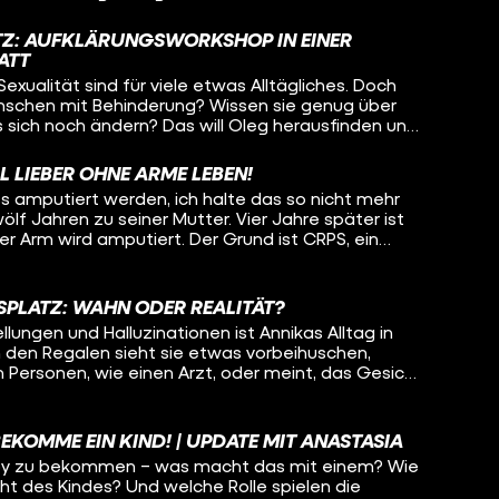
lität als menschliches Grundbedürfnis. Bei ihrem
auch einfach um Körperkontakt und Kuscheln. Sie
ATZ: AUFKLÄRUNGSWORKSHOP IN EINER
gmatisiert ist und erwartet, dass sie irgendwann
ATT
mmen könnte – weil andere Leute den Job nicht
exualität sind für viele etwas Alltägliches. Doch
fft heute Pamina und den im Rollstuhl sitzenden
enschen mit Behinderung? Wissen sie genug über
sich die beiden verstehen, wie weit werden sie
 sich noch ändern? Das will Oleg herausfinden und
hen und wann muss Oleg vielleicht sogar den Raum
rkstatt für Menschen mit Behinderung. Dort
rkshop, wie Beziehungen am Arbeitsplatz
L LIEBER OHNE ARME LEBEN!
Menschen dort aufgeklärt werden und sogar wie
s amputiert werden, ich halte das so nicht mehr
wölf Jahren zu seiner Mutter. Vier Jahre später ist
ter Arm wird amputiert. Der Grund ist CRPS, ein
in Leben nach einem Unfall für immer verändert.
klas heute geht, warum auch sein anderer Arm bald
ie er versucht, mit der Situation klarzukommen
SPLATZ: WAHN ODER REALITÄT?
eibt. Hinweis: Von Minute 08:00 bis
lungen und Halluzinationen ist Annikas Alltag in
klas' Hand zu sehen.
n den Regalen sieht sie etwas vorbeihuschen,
 Personen, wie einen Arzt, oder meint, das Gesicht
, die sie kontrolliert. Jeden Tag muss Annika für
rd sie wirklich verfolgt? Was ist Realität und was
enie verursacht? Lisa-Sophie begleitet Annika bei
BEKOMME EIN KIND! | UPDATE MIT ANASTASIA
it ihr über die Wahnvorstellungen. Wie schafft es
aby zu bekommen – was macht das mit einem? Wie
d was hilft ihr, wenn Situationen sie komplett
ht des Kindes? Und welche Rolle spielen die