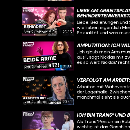
denn Pamina sieht Sexua
Traumberuf geht es oft 
LIEBE AM ARBEITSPL
weiß, dass ihr Beruf sti
BEHINDERTENWERKST
auch mal Probleme beko
Liebe, Beziehungen und S
so cool finden. Oleg tri
wie lieben eigentlich M
Lukas*. Wie gut werden 
vor 2 Jahren
25:35
Sexualität und was muss
beim ersten Treffen ge
besucht deshalb eine We
verlassen?
erfährt er bei einem Wo
AMPUTATION: ICH WIL
funktionieren, wie die 
„Ich glaub mein Arm mus
man richtig flirtet.
aus!”, sagt Nicklas mit z
es so weit: Nicklas' rech
vor 2 Jahren
21:53
Schmerzsyndrom, was se
Oleg erfährt wie es Nic
amputiert werden soll, w
VERFOLGT AM ARBEIT
und warum er trotz allem optimistisch bl
Arbeiten mit Wahnvorstel
09:18 sind Bilder von Nic
der Lagerhalle: Zwische
manchmal sieht sie auch
vor 2 Jahren
20:41
einer Person zu erkennen
sich selbst einordnen: Wi
wird durch die Schizophr
ICH BIN TRANS* UND 
der Arbeit und spricht m
Als Trans*Person ein B
Annika so zu arbeiten un
wichtig ist das Geschlec
überfordern?