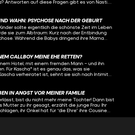
 Antworten auf diese Fragen gibt es von Nasti.
or drei Jahren ihre Geschlechtsangleichung bereut.
 mit Lisa-Sophie: Über ihre eigene Entwicklung, wie
um Eltern-werden verändert hat und welche
UND WAHN: PSYCHOSE NACH DER GEBURT
reundin sich schon über ihr ungeborenes Baby
inder sollte eigentlich die schönste Zeit im Leben
rde sie zum Albtraum: Kurz nach der Entbindung
ychose. Während die Babys dringend ihre Mama
t wiederzuerkennen, glaubt zeitreisen oder ihrer
hersagen zu können. Wirklichkeit und Wahn
uch Tabeas Schwester Jelle. Oleg spricht mit den
INEM CALLBOY MEINE EHE RETTEN?
ung, Tabea in die Klinik zu bringen und will wissen,
 einem Hotel, mit einem fremden Mann – und ihn
nn man in den eigenen Wahnvorstellungen
n. Für Kascha* ist es genau das, was sie
scha verheiratet ist, sehnt sie sich nach Intimität
 mit ihrem Körper struggelt, konnte Kascha das
. Callboy Ben Nordmann gibt ihr Stück für Stück ein
t ihr dabei, ihren Körper zu akzeptieren und
EN IN ANGST VOR MEINER FAMILIE
em all-night-long-Date darf Lisa-Sophie (fast die
lässt, bist du nicht mehr meine Tochter! Dann bist
in und erfährt, wie Kascha auf die Callboy-Idee
 Mutter zu ihr gesagt, erzählt die junge Frau. Ihr
dmann ist als Callboy zu arbeiten und wie genau
chlagen, ihr Onkel hat für “die Ehre” ihre Cousine
ft, in einer so intimen Atmosphäre einen
hlichtweg: ein Femizid. Für Azadiya gab es daher
gesünderen Zugang zu ihrem Körper zu finden. *Name geändert
s fliehen, sie muss weg von ihrer Familie. Weg aus
on und Kultur und dem Leben, das sie nicht leben
IR STEHEN AUF MENSCHEN MIT BEHINDERUNG!
 verlangt wird zu leben... Auch wenn das für sie