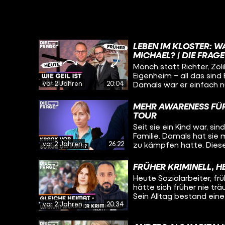
LEBEN IM KLOSTER: W
MICHAEL? | DIE FRAGE
Mönch statt Richter, Zöl
Eigenheim – all das sind
vor 2 Jahren
20:04
Damals war er einfach n
Leben etwas fehlt. Aber
Mönch und was sind sein
MEHR AWARENESS FÜR
auch wissen: Was hält er
TOUR
Schwierigste im Leben e
Seit sie ein Kind war, s
nicht gelebtes Leben? Au
Familie. Damals hat sie m
einem Kloster in Würzbur
vor 2 Jahren
26:22
zu kämpfen hatte. Diese
geprägt. Heute will sie
– und schwingt sich dafü
FRÜHER KRIMINELL, H
sogenannten “Mut-Tour” 
Heute Sozialarbeiter, fr
Betroffene und Angehör
hätte sich früher nie tr
sammeln wollen. Immer 
Sein Alltag bestand eine 
Städten und Orten aufz
vor 2 Jahren
20:34
Jugendgang, der Herrscha
lang mit und will wissen
Unfall und dessen trau
haben, was sie motivier
gebracht. Wie er es aus 