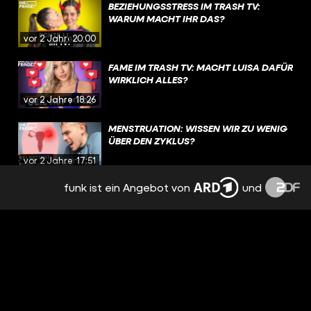
BEZIEHUNGSSTRESS IM TRASH TV:
WARUM MACHT IHR DAS?
vor 2 Jahren
20:00
FAME IM TRASH TV: MACHT LUISA DAFÜR
WIRKLICH ALLES?
vor 2 Jahren
18:26
MENSTRUATION: WISSEN WIR ZU WENIG
ÜBER DEN ZYKLUS?
vor 2 Jahren
17:51
funk ist ein Angebot von
und
EMOTIONEN, TRENNUNG,
NERVENZUSAMMENBRUCH: PMS
BESTIMMT MEINEN ALLTAG
vor 2 Jahren
15:09
NACH TRENNUNG: FREUNDSCHAFT MIT
DEM EX? | REAL TALK
vor 2 Jahren
19:12