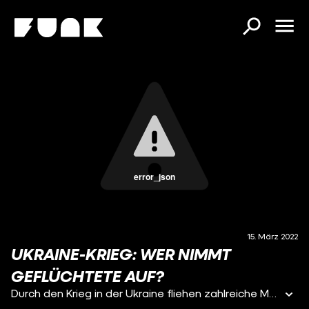
error_json
15. März 2022
UKRAINE-KRIEG: WER NIMMT
GEFLÜCHTETE AUF?
Durch den Krieg in der Ukraine fliehen zahlreiche Menschen aus dem Land – auch nach Deutschland. Viktoriia und Christina haben Zuflucht in München gesucht und bei einer Fremden gefunden - Alba. Frank möchte wissen, wie es für die Ukrainerinnen ist, bei einer fremden Person unterzukommen und wie es für Alba ist, sie in ihrem Zuhause aufzunehmen.