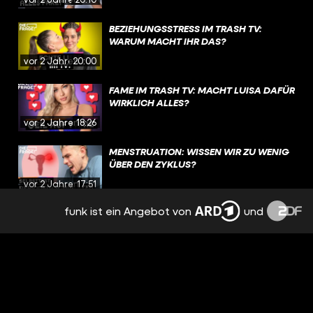
BEZIEHUNGSSTRESS IM TRASH TV:
WARUM MACHT IHR DAS?
vor 2 Jahren
20:00
FAME IM TRASH TV: MACHT LUISA DAFÜR
WIRKLICH ALLES?
vor 2 Jahren
18:26
MENSTRUATION: WISSEN WIR ZU WENIG
ÜBER DEN ZYKLUS?
vor 2 Jahren
17:51
funk ist ein Angebot von
und
EMOTIONEN, TRENNUNG,
NERVENZUSAMMENBRUCH: PMS
BESTIMMT MEINEN ALLTAG
vor 2 Jahren
15:09
NACH TRENNUNG: FREUNDSCHAFT MIT
DEM EX? | REAL TALK
vor 2 Jahren
19:12