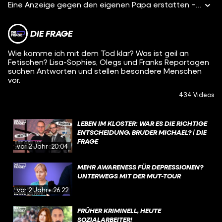
Eine Anzeige gegen den eigenen Papa erstatten – das hat Lia* vor. Sie will ein Urteil zu den Taten, die sie in ihrer Kindheit erleben musste. Seit Jahren hat Lia keinen Kontakt zu ihrem Vater, unter einem Vorwand geht sie ihm immer aus dem Weg. Der wahre Grund: Lia hat als Kind sexualisierte Gewalt erfahren. Mit der Anzeige möchte sie ein unabhängiges Urteil darüber, was sie in ihrer Kindheit erlebt hat.
DIE FRAGE
Wie komme ich mit dem Tod klar? Was ist geil an
Fetischen? Lisa-Sophies, Olegs und Franks Reportagen
suchen Antworten und stellen besondere Menschen
vor.
434 Videos
LEBEN IM KLOSTER: WAR ES DIE RICHTIGE
ENTSCHEIDUNG, BRUDER MICHAEL? | DIE
FRAGE
vor 2 Jahren
20:04
MEHR AWARENESS FÜR DEPRESSIONEN?
UNTERWEGS MIT DER MUT-TOUR
vor 2 Jahren
26:22
FRÜHER KRIMINELL, HEUTE
SOZIALARBEITER!