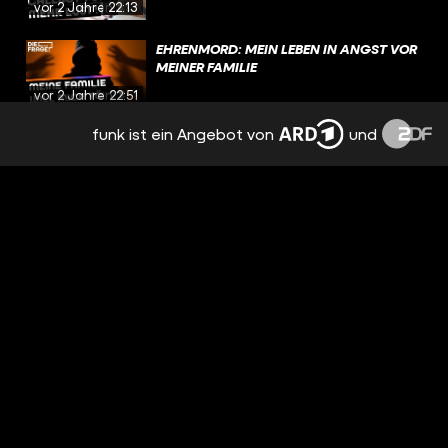
vor 2 Jahren
22:13
EHRENMORD: MEIN LEBEN IN ANGST VOR
MEINER FAMILIE
vor 2 Jahren
22:51
funk ist ein Angebot von
und
DEVOTEE & AMELO: WIR STEHEN AUF
MENSCHEN MIT BEHINDERUNG!
vor 2 Jahren
23:08
ROLLSTUHL UND SEGGS? UPDATE MIT
SOPHIA
vor 2 Jahren
21:24
9 MONATE UNBEMERKT SCHWANGER:
WIE IST ES, TEENIE-MAMA ZU SEIN?
vor 2 Jahren
20:02
ALLES FAKE IM REALITY TV?
vor 2 Jahren
20:10