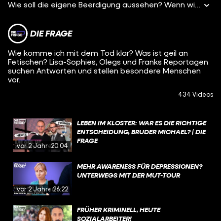
Wie soll die eigene Beerdigung aussehen? Wenn wir überhaupt über den Tod nachdenken, dann am ehesten darüber. Soll es eine Erdbestattung sein oder eine Einäscherung? Und welcher Song soll während der Bestattung laufen?
DIE FRAGE
Wie komme ich mit dem Tod klar? Was ist geil an
Fetischen? Lisa-Sophies, Olegs und Franks Reportagen
suchen Antworten und stellen besondere Menschen
vor.
434 Videos
LEBEN IM KLOSTER: WAR ES DIE RICHTIGE
ENTSCHEIDUNG, BRUDER MICHAEL? | DIE
FRAGE
vor 2 Jahren
20:04
MEHR AWARENESS FÜR DEPRESSIONEN?
UNTERWEGS MIT DER MUT-TOUR
vor 2 Jahren
26:22
FRÜHER KRIMINELL, HEUTE
SOZIALARBEITER!