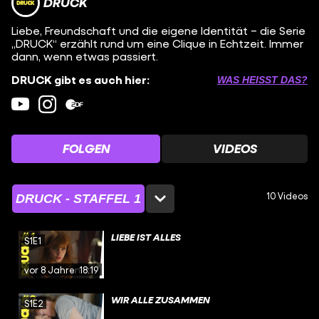
DRUCK
Liebe, Freundschaft und die eigene Identität – die Serie
„DRUCK“ erzählt rund um eine Clique in Echtzeit. Immer
dann, wenn etwas passiert.
DRUCK gibt es auch hier:
WAS HEISST DAS?
FOLGEN
VIDEOS
10 Videos
DRUCK - STAFFEL 1
LIEBE IST ALLES
S1E1
vor 8 Jahren
18:19
WIR ALLE ZUSAMMEN
S1E2