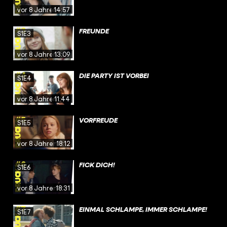
vor 8 Jahren
14:57
FREUNDE
S1E3
vor 8 Jahren
13:09
DIE PARTY IST VORBEI
S1E4
vor 8 Jahren
11:44
VORFREUDE
S1E5
vor 8 Jahren
18:12
FICK DICH!
S1E6
vor 8 Jahren
18:31
EINMAL SCHLAMPE, IMMER SCHLAMPE!
S1E7