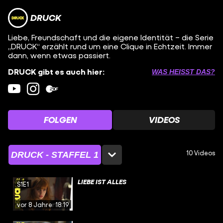
DRUCK
Liebe, Freundschaft und die eigene Identität – die Serie
„DRUCK“ erzählt rund um eine Clique in Echtzeit. Immer
dann, wenn etwas passiert.
DRUCK gibt es auch hier:
WAS HEISST DAS?
FOLGEN
VIDEOS
10 Videos
DRUCK - STAFFEL 1
LIEBE IST ALLES
S1E1
vor 8 Jahren
18:19