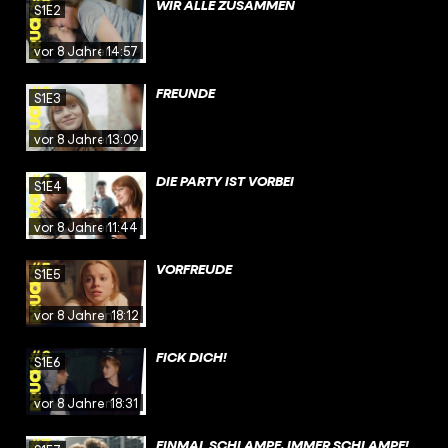
WIR ALLE ZUSAMMEN
S1E2
vor 8 Jahren
14:57
FREUNDE
S1E3
vor 8 Jahren
13:09
DIE PARTY IST VORBEI
S1E4
vor 8 Jahren
11:44
VORFREUDE
S1E5
vor 8 Jahren
18:12
FICK DICH!
S1E6
vor 8 Jahren
18:31
EINMAL SCHLAMPE, IMMER SCHLAMPE!