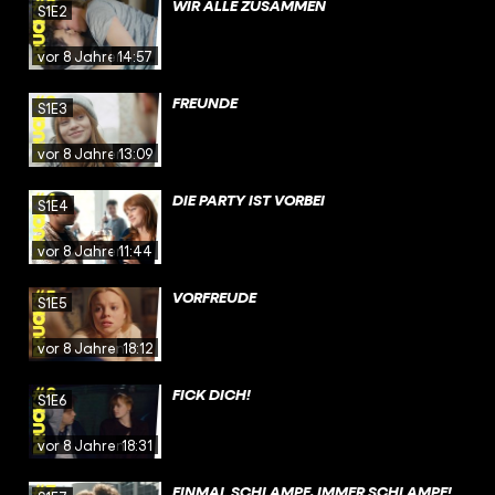
WIR ALLE ZUSAMMEN
S1E2
vor 8 Jahren
14:57
FREUNDE
S1E3
vor 8 Jahren
13:09
DIE PARTY IST VORBEI
S1E4
vor 8 Jahren
11:44
VORFREUDE
S1E5
vor 8 Jahren
18:12
FICK DICH!
S1E6
vor 8 Jahren
18:31
EINMAL SCHLAMPE, IMMER SCHLAMPE!