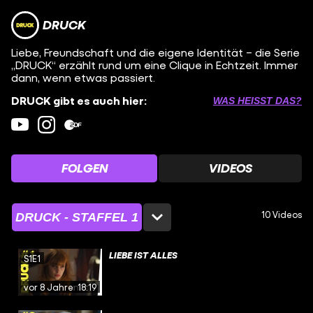
DRUCK
Liebe, Freundschaft und die eigene Identität – die Serie
„DRUCK“ erzählt rund um eine Clique in Echtzeit. Immer
dann, wenn etwas passiert.
DRUCK gibt es auch hier:
WAS HEISST DAS?
FOLGEN
VIDEOS
10 Videos
DRUCK - STAFFEL 1
LIEBE IST ALLES
S1E1
vor 8 Jahren
18:19