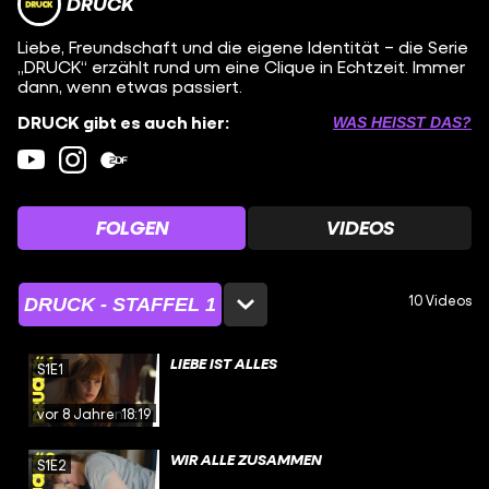
DRUCK
Liebe, Freundschaft und die eigene Identität – die Serie
„DRUCK“ erzählt rund um eine Clique in Echtzeit. Immer
dann, wenn etwas passiert.
DRUCK gibt es auch hier:
WAS HEISST DAS?
FOLGEN
VIDEOS
10 Videos
DRUCK - STAFFEL 1
LIEBE IST ALLES
S1E1
vor 8 Jahren
18:19
WIR ALLE ZUSAMMEN
S1E2