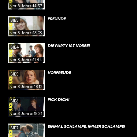
vor 8 Jahren
14:57
FREUNDE
S1E3
vor 8 Jahren
13:09
DIE PARTY IST VORBEI
S1E4
vor 8 Jahren
11:44
VORFREUDE
S1E5
vor 8 Jahren
18:12
FICK DICH!
S1E6
vor 8 Jahren
18:31
EINMAL SCHLAMPE, IMMER SCHLAMPE!
S1E7