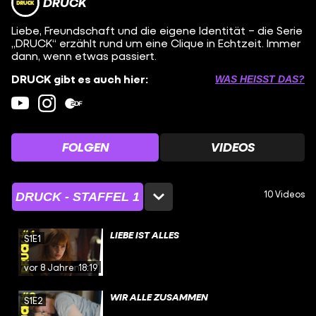
DRUCK
Liebe, Freundschaft und die eigene Identität – die Serie
„DRUCK“ erzählt rund um eine Clique in Echtzeit. Immer
dann, wenn etwas passiert.
DRUCK gibt es auch hier:
WAS HEISST DAS?
FOLGEN
VIDEOS
10 Videos
DRUCK - STAFFEL 1
LIEBE IST ALLES
S1E1
vor 8 Jahren
18:19
WIR ALLE ZUSAMMEN
S1E2