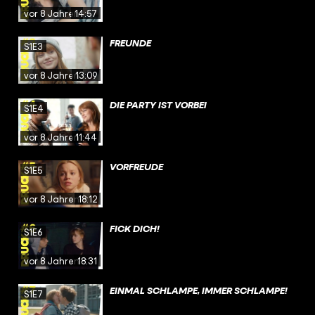
vor 8 Jahren
14:57
FREUNDE
S1E3
vor 8 Jahren
13:09
DIE PARTY IST VORBEI
S1E4
vor 8 Jahren
11:44
VORFREUDE
S1E5
vor 8 Jahren
18:12
FICK DICH!
S1E6
vor 8 Jahren
18:31
EINMAL SCHLAMPE, IMMER SCHLAMPE!
S1E7