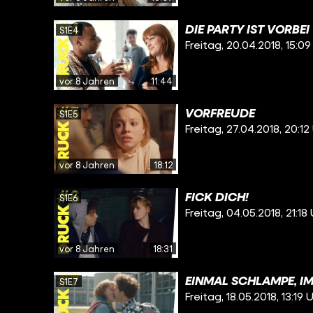
DIE PARTY IST VORBEI
S1E4
Freitag, 20.04.2018, 15:09
vor 8 Jahren
11:44
VORFREUDE
S1E5
Freitag, 27.04.2018, 20:12
vor 8 Jahren
18:12
FICK DICH!
S1E6
Freitag, 04.05.2018, 21:18
vor 8 Jahren
18:31
EINMAL SCHLAMPE, I
S1E7
Freitag, 18.05.2018, 13:19 