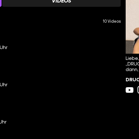
VIDEOS
10 Videos
 Uhr
Liebe
„DRUC
dann,
DRUCK
 Uhr
 Uhr