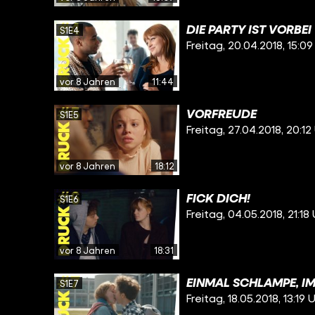
DIE PARTY IST VORBEI
S1E4
Freitag, 20.04.2018, 15:09
vor 8 Jahren
11:44
VORFREUDE
S1E5
Freitag, 27.04.2018, 20:12
vor 8 Jahren
18:12
FICK DICH!
S1E6
Freitag, 04.05.2018, 21:18
vor 8 Jahren
18:31
EINMAL SCHLAMPE, I
S1E7
Freitag, 18.05.2018, 13:19 