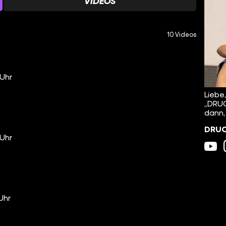
VIDEOS
10 Videos
 Uhr
Liebe
„DRUC
dann,
DRUCK
 Uhr
 Uhr