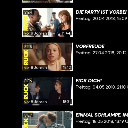
DIE PARTY IST VORBEI
S1E4
Freitag, 20.04.2018, 15:09
vor 8 Jahren
11:44
VORFREUDE
S1E5
Freitag, 27.04.2018, 20:12
vor 8 Jahren
18:12
FICK DICH!
S1E6
Freitag, 04.05.2018, 21:18
vor 8 Jahren
18:31
EINMAL SCHLAMPE, I
S1E7
Freitag, 18.05.2018, 13:19 