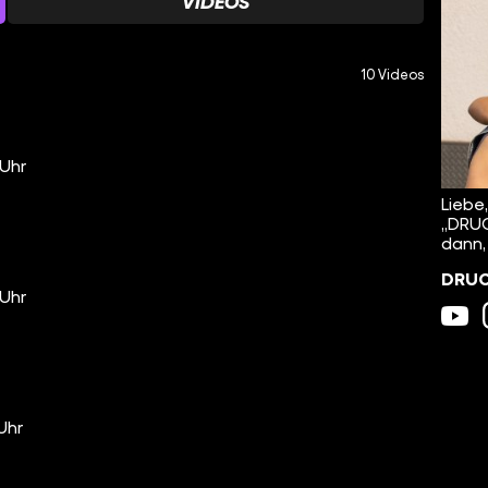
VIDEOS
10 Videos
 Uhr
Liebe
„DRUC
dann,
DRUCK
 Uhr
 Uhr