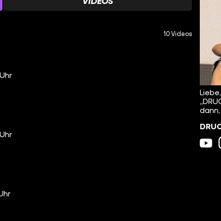
VIDEOS
10 Videos
 Uhr
Liebe
„DRUC
dann,
DRUCK
 Uhr
 Uhr