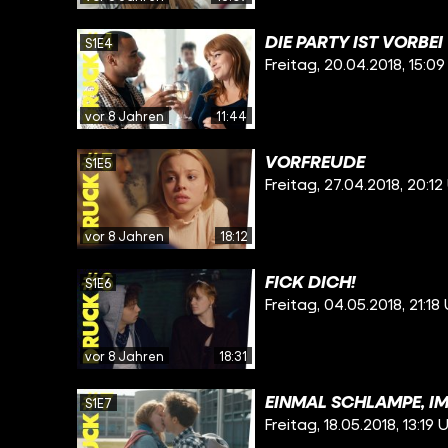
DIE PARTY IST VORBEI
S1E4
Freitag, 20.04.2018, 15:09
vor 8 Jahren
11:44
VORFREUDE
S1E5
Freitag, 27.04.2018, 20:12
vor 8 Jahren
18:12
FICK DICH!
S1E6
Freitag, 04.05.2018, 21:18
vor 8 Jahren
18:31
EINMAL SCHLAMPE, I
S1E7
Freitag, 18.05.2018, 13:19 