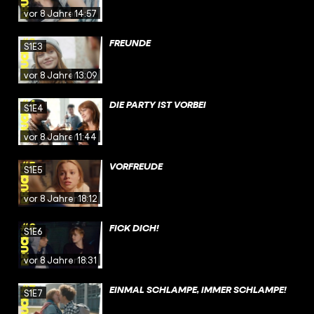
vor 8 Jahren
14:57
FREUNDE
S1E3
vor 8 Jahren
13:09
DIE PARTY IST VORBEI
S1E4
vor 8 Jahren
11:44
VORFREUDE
S1E5
vor 8 Jahren
18:12
FICK DICH!
S1E6
vor 8 Jahren
18:31
EINMAL SCHLAMPE, IMMER SCHLAMPE!
S1E7