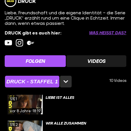
DRUCK
Liebe, Freundschaft und die eigene Identität – die Serie
„DRUCK“ erzählt rund um eine Clique in Echtzeit. Immer
dann, wenn etwas passiert.
DRUCK gibt es auch hier:
WAS HEISST DAS?
FOLGEN
VIDEOS
10 Videos
DRUCK - STAFFEL 1
LIEBE IST ALLES
S1E1
vor 8 Jahren
18:19
WIR ALLE ZUSAMMEN
S1E2