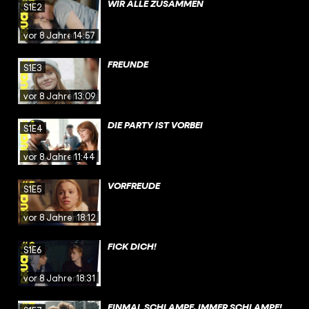
WIR ALLE ZUSAMMEN
S1E2
vor 8 Jahren
14:57
FREUNDE
S1E3
vor 8 Jahren
13:09
DIE PARTY IST VORBEI
S1E4
vor 8 Jahren
11:44
VORFREUDE
S1E5
vor 8 Jahren
18:12
FICK DICH!
S1E6
vor 8 Jahren
18:31
EINMAL SCHLAMPE, IMMER SCHLAMPE!