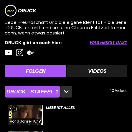
DRUCK
Liebe, Freundschaft und die eigene Identität – die Serie
„DRUCK“ erzählt rund um eine Clique in Echtzeit. Immer
dann, wenn etwas passiert.
DRUCK gibt es auch hier:
WAS HEISST DAS?
FOLGEN
VIDEOS
10 Videos
DRUCK - STAFFEL 1
LIEBE IST ALLES
S1E1
vor 8 Jahren
18:19