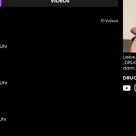
VIDEOS
10 Videos
 Uhr
Liebe
„DRUC
dann,
DRUCK
 Uhr
 Uhr