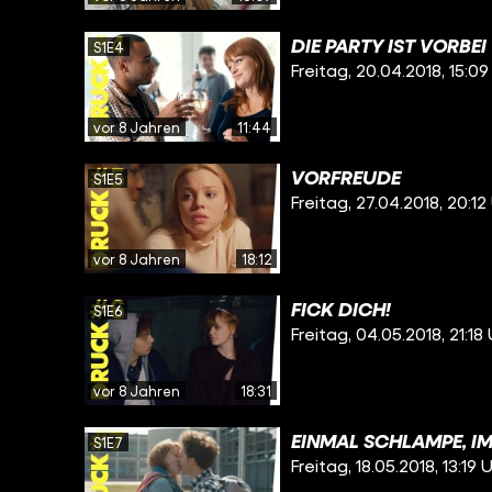
DIE PARTY IST VORBEI
S1E4
Freitag, 20.04.2018, 15:09
vor 8 Jahren
11:44
VORFREUDE
S1E5
Freitag, 27.04.2018, 20:12
vor 8 Jahren
18:12
FICK DICH!
S1E6
Freitag, 04.05.2018, 21:18
vor 8 Jahren
18:31
EINMAL SCHLAMPE, I
S1E7
Freitag, 18.05.2018, 13:19 