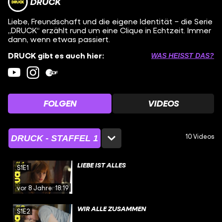
DRUCK
Liebe, Freundschaft und die eigene Identität – die Serie
„DRUCK“ erzählt rund um eine Clique in Echtzeit. Immer
dann, wenn etwas passiert.
DRUCK gibt es auch hier:
WAS HEISST DAS?
FOLGEN
VIDEOS
10 Videos
DRUCK - STAFFEL 1
LIEBE IST ALLES
S1E1
vor 8 Jahren
18:19
WIR ALLE ZUSAMMEN
S1E2