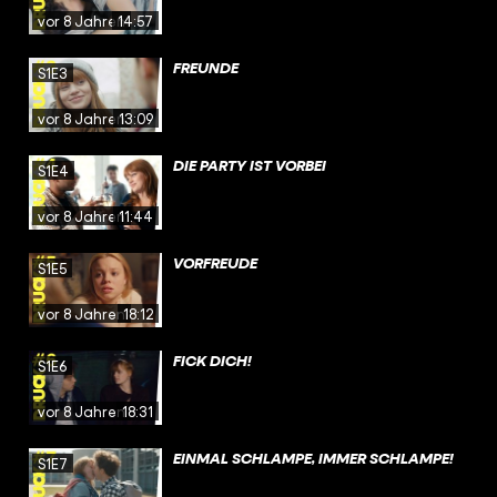
vor 8 Jahren
14:57
FREUNDE
S1E3
vor 8 Jahren
13:09
DIE PARTY IST VORBEI
S1E4
vor 8 Jahren
11:44
VORFREUDE
S1E5
vor 8 Jahren
18:12
FICK DICH!
S1E6
vor 8 Jahren
18:31
EINMAL SCHLAMPE, IMMER SCHLAMPE!
S1E7