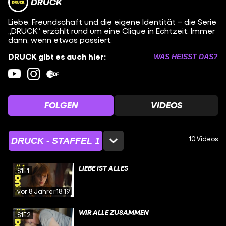
DRUCK
Liebe, Freundschaft und die eigene Identität – die Serie
„DRUCK“ erzählt rund um eine Clique in Echtzeit. Immer
dann, wenn etwas passiert.
DRUCK gibt es auch hier:
WAS HEISST DAS?
FOLGEN
VIDEOS
10 Videos
DRUCK - STAFFEL 1
LIEBE IST ALLES
S1E1
vor 8 Jahren
18:19
WIR ALLE ZUSAMMEN
S1E2