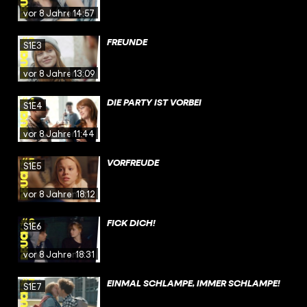
vor 8 Jahren
14:57
FREUNDE
S1E3
vor 8 Jahren
13:09
DIE PARTY IST VORBEI
S1E4
vor 8 Jahren
11:44
VORFREUDE
S1E5
vor 8 Jahren
18:12
FICK DICH!
S1E6
vor 8 Jahren
18:31
EINMAL SCHLAMPE, IMMER SCHLAMPE!
S1E7