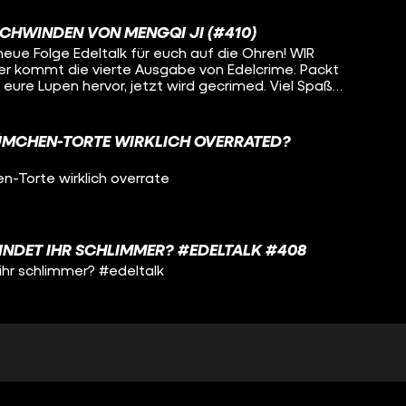
SCHWINDEN VON MENGQI JI (#410)
neue Folge Edeltalk für euch auf die Ohren! WIR
r kommt die vierte Ausgabe von Edelcrime. Packt
t eure Lupen hervor, jetzt wird gecrimed. Viel Spaß
LÜMCHEN-TORTE WIRKLICH OVERRATED?
n-Torte wirklich overrate
INDET IHR SCHLIMMER? #EDELTALK #408
ihr schlimmer? #edeltalk
#409)
eue Folge Edeltalk für euch auf die Ohren! Ihr wollt
se? Dominik und Kevin sprechen über die WM und