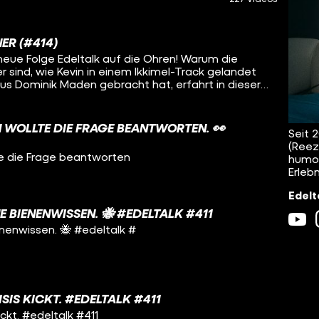
ER (#414)
neue Folge Edeltalk auf die Ohren! Warum die
 sind, wie Kevin in einem Ikkimel-Track gelandet
aus Dominik Maden gebracht hat, erfahrt in dieser
Zuhören!
N WOLLTE DIE FRAGE BEANTWORTEN. 👀
Seit 
(Reez
lte die Frage beantworten
humor
Erlebn
Edelt
E BIENENWISSEN. 🐝 #EDELTALK #411
enenwissen. 🐝 #edeltalk #
SIS KICKT. #EDELTALK #411
ickt. #edeltalk #411