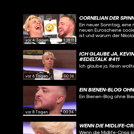
CORNELIAN DER SPINN
Ein neuer Sonntag, eine 
neuen Euroscheine cooler
ist und warum der Nikol
vor 4 Tagen
1:28:11
Folge! Viel Spaß beim 
ICH GLAUBE JA, KEVI
#EDELTALK #411
Ich glaube ja, Kevin wol
vor 6 Tagen
00:36
EIN BIENEN-BLOG OHN
Ein Bienen-Blog ohne Bi
vor 8 Tagen
00:34
WENN DIE MIDLIFE-CRI
Wenn die Midlife-Crisis k