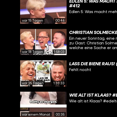
EDLEN 5: WAS MACHT
#412
Edlen 5: Was macht mehr
vor 15 Tagen
00:46
CHRISTIAN SOLMECKE
Ein neuer Sonntag, eine 
zu Gast: Christian Solme
welche eine Sache er a
vor 18 Tagen
1:58:03
er in einem Zimmer mit
erfahrt ihr in dieser Folge
LASS DIE BIENE RAUS! 
Fehlt nocht
vor 25 Tagen
1:33:33
WIE ALT IST KLAAS? 
Wie alt ist Klaas? #edel
vor einem Monat
00:35