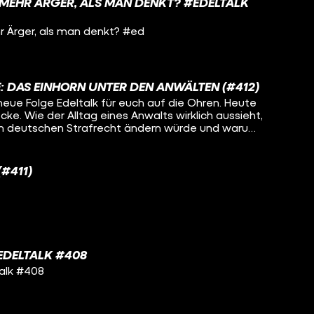
 MEHR ÄRGER, ALS MAN DENKT? #EDELTALK
 Ärger, als man denkt? #ed
: DAS EINHORN UNTER DEN ANWÄLTEN (#412)
neue Folge Edeltalk für euch auf die Ohren. Heute
cke. Wie der Alltag eines Anwalts wirklich aussieht,
m deutschen Strafrecht ändern würde und warum
 sechs schnarchenden Chinesen schlafen musste,
. Viel Spaß!
(#411)
#EDELTALK #408
talk #408