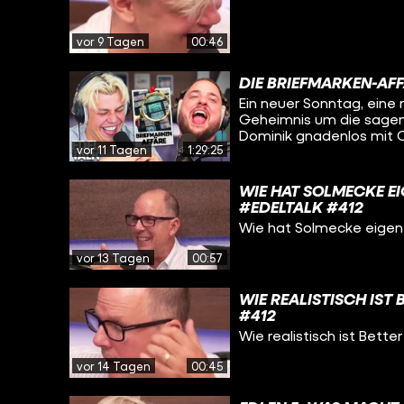
vor 9 Tagen
00:46
DIE BRIEFMARKEN-AFF
Ein neuer Sonntag, eine 
Geheimnis um die sage
Dominik gnadenlos mit C
vor 11 Tagen
1:29:25
WIE HAT SOLMECKE E
#EDELTALK #412
Wie hat Solmecke eigen
vor 13 Tagen
00:57
WIE REALISTISCH IST
#412
Wie realistisch ist Better
vor 14 Tagen
00:45