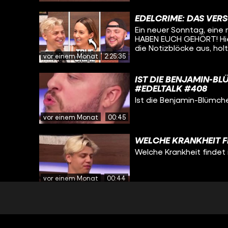
EDELCRIME: DAS VER
Ein neuer Sonntag, eine 
HABEN EUCH GEHÖRT! Hie
die Notizblöcke aus, hol
vor einem Monat
2:25:35
beim Zuhören!
IST DIE BENJAMIN-B
#EDELTALK #408
Ist die Benjamin-Blümche
vor einem Monat
00:45
WELCHE KRANKHEIT F
Welche Krankheit findet 
vor einem Monat
00:44
BIERLOS IN BOSTON (
Ein neuer Sonntag, eine n
absolute Fußballexperti