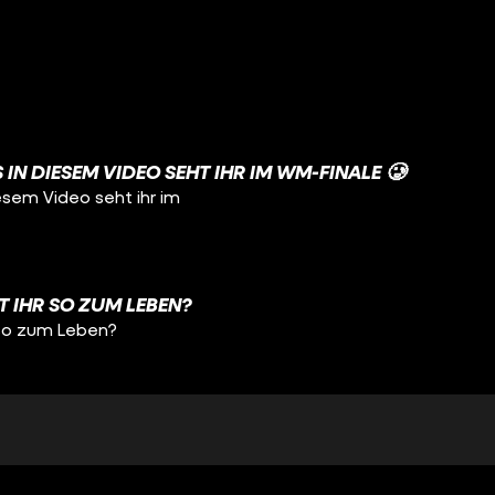
 IN DIESEM VIDEO SEHT IHR IM WM-FINALE 🥲
iesem Video seht ihr im
HT IHR SO ZUM LEBEN?
r so zum Leben?
ITTE GEWESEN! 🥹
e gewesen! 🥹