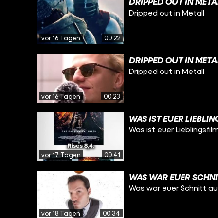
DRIPPED OUT IN META
Dripped out in Metall
vor 16 Tagen
00:22
DRIPPED OUT IN META
Dripped out in Metall
vor 16 Tagen
00:23
WAS IST EUER LIEBLI
Was ist euer Lieblingsfil
vor 17 Tagen
00:41
WAS WAR EUER SCHNI
Was war euer Schnitt a
vor 18 Tagen
00:34