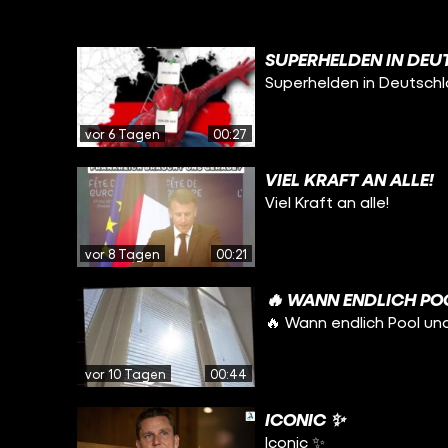
SUPERHELDEN IN DEU
Superhelden in Deutsch
vor 6 Tagen
00:27
VIEL KRAFT AN ALLE!
Viel Kraft an alle!
vor 8 Tagen
00:21
🔥 WANN ENDLICH PO
🔥 Wann endlich Pool un
vor 10 Tagen
00:44
ICONIC ✨
Iconic ✨