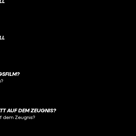
LL
LL
NGSFILM?
m?
TT AUF DEM ZEUGNIS?
uf dem Zeugnis?