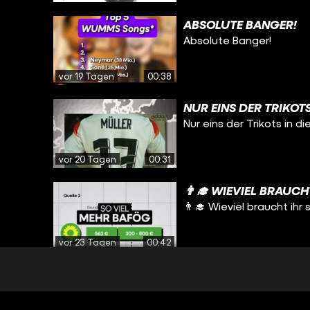
ABSOLUTE BANGER!
Absolute Banger!
vor 19 Tagen
00:38
NUR EINS DER TRIKOTS
Nur eins der Trikots in d
vor 20 Tagen
00:31
👨‍🎓 WIEVIEL BRAUC
👨‍🎓 Wieviel braucht ih
vor 23 Tagen
00:42
WIE SCHÖN WÄR DAS B
Wie schön wär das bitt