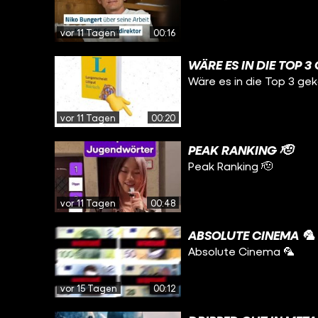
vor 11 Tagen
00:16
WÄRE ES IN DIE TOP 
Wäre es in die Top 3 g
vor 11 Tagen
00:20
PEAK RANKING 🫡
Peak Ranking 🫡
vor 11 Tagen
00:48
ABSOLUTE CINEMA 🦜
Absolute Cinema 🦜
vor 15 Tagen
00:12