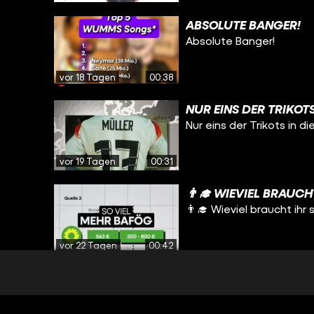
ABSOLUTE BANGER!
Absolute Banger!
vor 18 Tagen
00:38
NUR EINS DER TRIKOTS
Nur eins der Trikots in d
vor 19 Tagen
00:31
👨‍🎓 WIEVIEL BRAUC
👨‍🎓 Wieviel braucht ih
vor 22 Tagen
00:42
WIE SCHÖN WÄR DAS B
Wie schön wär das bitt