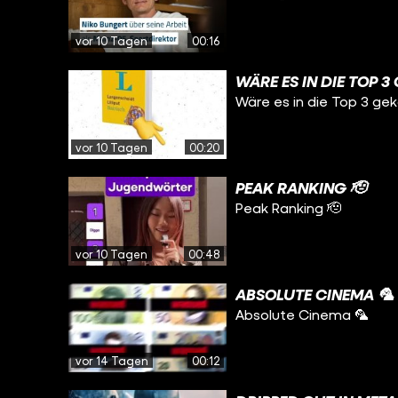
vor 10 Tagen
00:16
WÄRE ES IN DIE TOP 
Wäre es in die Top 3 g
vor 10 Tagen
00:20
PEAK RANKING 🫡
Peak Ranking 🫡
vor 10 Tagen
00:48
ABSOLUTE CINEMA 🦜
Absolute Cinema 🦜
vor 14 Tagen
00:12