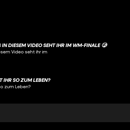
 IN DIESEM VIDEO SEHT IHR IM WM-FINALE 🥲
iesem Video seht ihr im
HT IHR SO ZUM LEBEN?
r so zum Leben?
ITTE GEWESEN! 🥹
e gewesen! 🥹