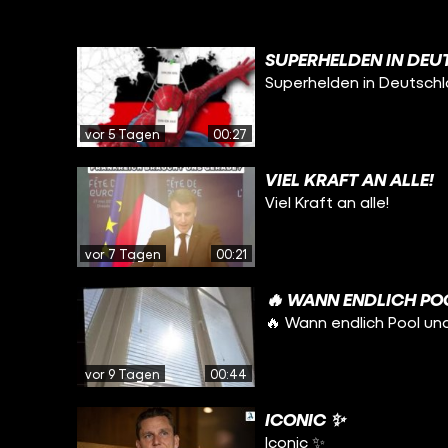
SUPERHELDEN IN DEU
Superhelden in Deutsch
vor 5 Tagen
00:27
VIEL KRAFT AN ALLE!
Viel Kraft an alle!
vor 7 Tagen
00:21
🔥 WANN ENDLICH PO
🔥 Wann endlich Pool un
vor 9 Tagen
00:44
ICONIC ✨
Iconic ✨