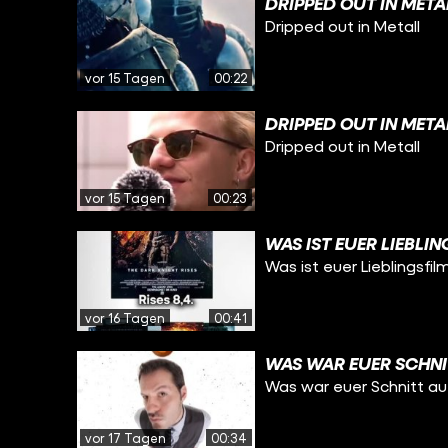
DRIPPED OUT IN META
Dripped out in Metall
vor 15 Tagen
00:22
DRIPPED OUT IN META
Dripped out in Metall
vor 15 Tagen
00:23
WAS IST EUER LIEBLI
Was ist euer Lieblingsfil
vor 16 Tagen
00:41
WAS WAR EUER SCHNI
Was war euer Schnitt a
vor 17 Tagen
00:34