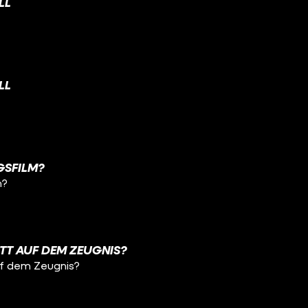
LL
LL
NGSFILM?
m?
TT AUF DEM ZEUGNIS?
uf dem Zeugnis?