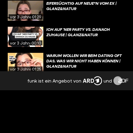
EIFERSÜCHTIG AUF NEUE*N VOM EX |
GLANZ&NATUR
vor 3 Jahren
01:29
ICH AUF 'NER PARTY VS. DANACH
ZUHAUSE | GLANZ&NATUR
vor 3 Jahren
00:10
WARUM WOLLEN WIR BEIM DATING OFT
DAS, WAS WIR NICHT HABEN KÖNNEN |
GLANZ&NATUR
vor 3 Jahren
01:25
funk ist ein Angebot von
und
NERVIGE EIGENSCHAFTEN |
GLANZ&NATUR
vor 3 Jahren
00:48
SCHLIMMSTES DATE | GLANZ&NATUR
vor 3 Jahren
01:15