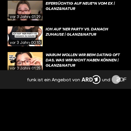
EIFERSÜCHTIG AUF NEUE*N VOM EX |
GLANZ&NATUR
vor 3 Jahren
01:29
ICH AUF 'NER PARTY VS. DANACH
ZUHAUSE | GLANZ&NATUR
vor 3 Jahren
00:10
WARUM WOLLEN WIR BEIM DATING OFT
DAS, WAS WIR NICHT HABEN KÖNNEN |
GLANZ&NATUR
vor 3 Jahren
01:25
funk ist ein Angebot von
und
NERVIGE EIGENSCHAFTEN |
GLANZ&NATUR
vor 3 Jahren
00:48
SCHLIMMSTES DATE | GLANZ&NATUR
vor 3 Jahren
01:15